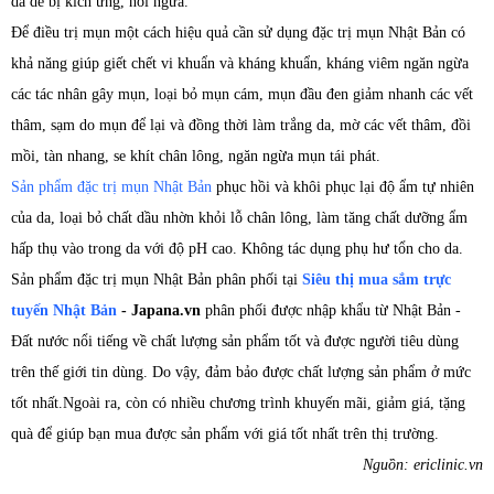
da dễ bị kích ứng, nổi ngứa.
Để điều trị mụn một cách hiệu quả cần sử dụng đặc trị mụn Nhật Bản có
khả năng giúp giết chết vi khuẩn và kháng khuẩn, kháng viêm ngăn ngừa
các tác nhân gây mụn, loại bỏ mụn cám, mụn đầu đen giảm nhanh các vết
thâm, sạm do mụn để lại và đồng thời làm trắng da, mờ các vết thâm, đồi
mồi, tàn nhang, se khít chân lông, ngăn ngừa mụn tái phát.
Sản phẩm đặc trị mụn Nhật Bản
phục hồi và khôi phục lại độ ẩm tự nhiên
của da, loại bỏ chất dầu nhờn khỏi lỗ chân lông, làm tăng chất dưỡng ẩm
hấp thụ vào trong da với độ pH cao. Không tác dụng phụ hư tổn cho da.
Sản phẩm đặc trị mụn Nhật Bản phân phối tại
Siêu thị mua sắm trực
tuyến Nhật Bản
- Japana.vn
phân phối được nhập khẩu từ Nhật Bản -
Đất nước nổi tiếng về chất lượng sản phẩm tốt và được người tiêu dùng
trên thế giới tin dùng. Do vậy, đảm bảo được chất lượng sản phẩm ở mức
tốt nhất.Ngoài ra, còn có nhiều chương trình khuyến mãi, giảm giá, tặng
quà để giúp bạn mua được sản phẩm với giá tốt nhất trên thị trường.
Nguồn: ericlinic.vn