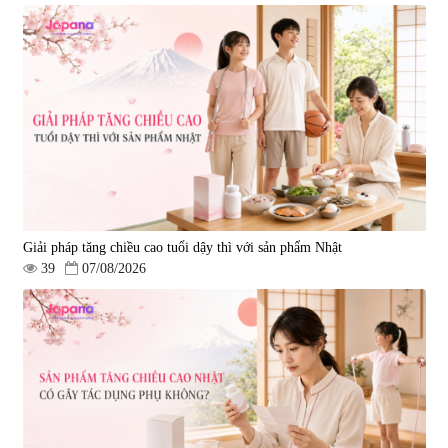
Viên uống bổ gan Ribeto Shoji
Viên uống hỗ trợ cải thiện thoát
Hepaclean 60 viên
vị đĩa đệm Kyoto Has 30 viên
|
543.205
|
14.560
690.000 đ
1.600.000 đ
Giải pháp tăng chiều cao tuổi dậy thì với sản phẩm Nhật
39
07/08/2026
Viên uống hỗ trợ giấc ngủ Fujina
Viên uống phòng ngừa & hỗ trợ
Sleepy Nhật Bản 80 viên
điều trị đột quỵ Biken Kinase
Gold 60 viên
|
13.760
|
0
580.000 đ
1.570.000 đ