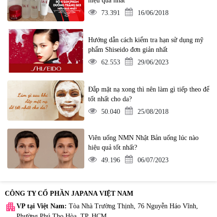
hiệu quả nhất
73.391
16/06/2018
Hướng dẫn cách kiểm tra hạn sử dụng mỹ
phẩm Shiseido đơn giản nhất
62.553
29/06/2023
Đắp mặt nạ xong thì nên làm gì tiếp theo để
tốt nhất cho da?
50.040
25/08/2018
Viên uống NMN Nhật Bản uống lúc nào
hiệu quả tốt nhất?
49.196
06/07/2023
CÔNG TY CỔ PHẦN JAPANA VIỆT NAM
apartment
VP tại Việt Nam:
Tòa Nhà Trường Thịnh, 76 Nguyễn Háo Vĩnh,
Phường Phú Thọ Hòa, TP. HCM