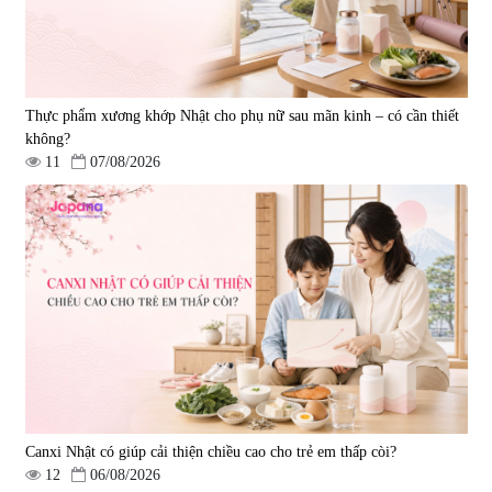
Thực phẩm xương khớp Nhật cho phụ nữ sau mãn kinh – có cần thiết
không?
11
07/08/2026
Tẩy tế bào chết Nichiei Bussan
Viên uống hỗ trợ bền thành
Nano NMN+ Peeling Gel
mạch, ngừa tai biến Elastin Plus
Luxury 200g
& Nattokinase Hokoen 80 viên
|
0
|
0
1.490.000 đ
980.000 đ
Canxi Nhật có giúp cải thiện chiều cao cho trẻ em thấp còi?
12
06/08/2026