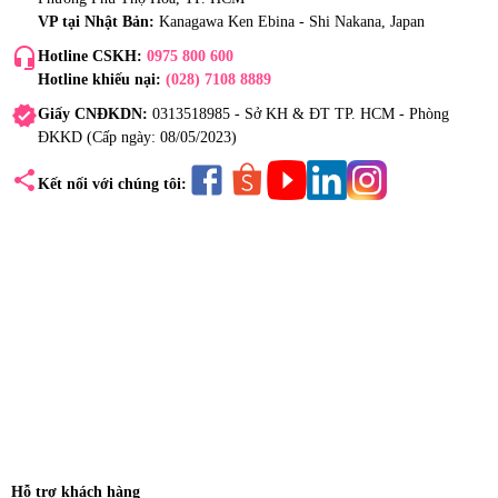
VP tại Nhật Bản:
Kanagawa Ken Ebina - Shi Nakana, Japan
headset_mic
Hotline CSKH:
0975 800 600
Hotline khiếu nại:
(028) 7108 8889
verified
Giấy CNĐKDN:
0313518985 - Sở KH & ĐT TP. HCM - Phòng
ĐKKD (Cấp ngày: 08/05/2023)
share
Kết nối với chúng tôi:
Hỗ trợ khách hàng