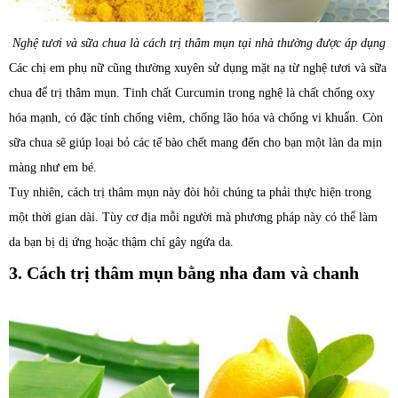
Nghệ tươi và sữa chua là cách trị thâm mụn tại nhà thường được áp dụng
Các chị em phụ nữ cũng thường xuyên sử dụng mặt nạ từ nghệ tươi và sữa
chua để trị thâm mụn. Tinh chất Curcumin trong nghệ là chất chống oxy
hóa mạnh, có đặc tính chống viêm, chống lão hóa và chống vi khuẩn. Còn
sữa chua sẽ giúp loại bỏ các tế bào chết mang đến cho bạn một làn da mịn
màng như em bé.
Tuy nhiên, cách trị thâm mụn này đòi hỏi chúng ta phải thực hiện trong
một thời gian dài. Tùy cơ địa mỗi người mà phương pháp này có thể làm
da bạn bị dị ứng hoặc thậm chí gây ngứa da.
3. Cách trị thâm mụn bằng nha đam và chanh