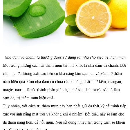
Nha đam và chanh là thường được sử dụng tại nhà cho việc trị thâm mụn
Một trong những cách trị thâm mụn tại nhà khác là nha đam và chanh. Bởi
chanh chứa lượng axit cao nên có khả năng làm sạch da và xóa mờ thâm
nám hiệu quả. Còn nha đam có chứa các khoáng chất như kẽm, mangan,
magie, natri…là các thành phần giúp hạn chế sản sinh ra các sắc tố làm
sạm da, trị thâm mụn hiệu quả.
Tuy nhiên, với cách trị thâm mụn này bạn phải giữ da thật kỹ để tránh tiếp
xúc với ánh nắng mặt trời và không khí ô nhiễm. Bởi điều này sẽ làm cho
da thâm nặng hơn, dễ nổi mụn. Nêu sử dụng nhiều lần trong tuần sẽ khiến