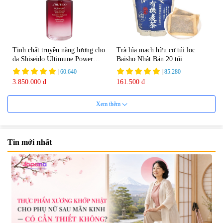
Tinh chất truyền năng lượng cho
Trà lúa mạch hữu cơ túi lọc
da Shiseido Ultimune Power
Baisho Nhật Bản 20 túi
75ml
|
60.640
|
85.280
3.850.000 đ
161.500 đ
Xem thêm
Tin mới nhất
Viên uống bổ não Ribeto Shoji
Viên nang uống cải thiện thị lực,
Ichoha Ekisu Plus - 90 viên
trí nhớ DHA + EPA + Flaxseed
Oil 30 viên/gói - Date 02/2027
|
57.920
|
52.346
1.450.000 đ
225.000 đ