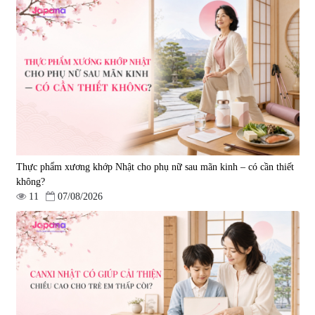
Viên uống bổ não Ribeto Shoji
Viên nang uống cải thiện thị lực,
Ichoha Ekisu Plus - 90 viên
trí nhớ DHA + EPA + Flaxseed
Oil 30 viên/gói - Date 02/2027
|
57.920
|
52.346
1.450.000 đ
225.000 đ
Thực phẩm xương khớp Nhật cho phụ nữ sau mãn kinh – có cần thiết
không?
11
07/08/2026
Tẩy tế bào chết Nichiei Bussan
Viên uống hỗ trợ bền thành
Nano NMN+ Peeling Gel
mạch, ngừa tai biến Elastin Plus
Luxury 200g
& Nattokinase Hokoen 80 viên
|
0
|
0
1.490.000 đ
980.000 đ