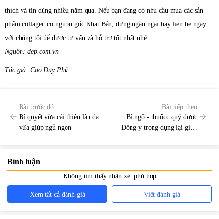
thích và tin dùng nhiều năm qua. Nếu bạn đang có nhu cầu mua các sản
phẩm collagen có nguồn gốc Nhật Bản, đừng ngần ngại hãy liên hệ ngay
với chúng tôi để được tư vấn và hỗ trợ tốt nhất nhé.
Nguồn: dep.com.vn
Tác giả: Cao Duy Phú
Bài trước đó
Bài tiếp theo
Bí quyết vừa cải thiện làn da
Bí ngô - thuốcc quý được
vừa giúp ngủ ngon
Đông y trọng dụng lại giúp
đẹp da và nấu vô vàng món
ăn ngon
Bình luận
Không tìm thấy nhận xét phù hợp
Xem tất cả đánh giá
Viết đánh giá