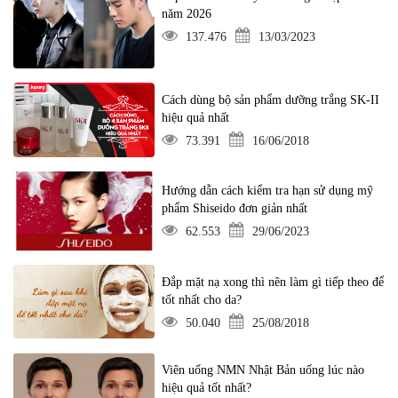
năm 2026
137.476
13/03/2023
Cách dùng bộ sản phẩm dưỡng trắng SK-II
hiệu quả nhất
73.391
16/06/2018
Hướng dẫn cách kiểm tra hạn sử dụng mỹ
phẩm Shiseido đơn giản nhất
62.553
29/06/2023
Đắp mặt nạ xong thì nên làm gì tiếp theo để
tốt nhất cho da?
50.040
25/08/2018
Viên uống NMN Nhật Bản uống lúc nào
hiệu quả tốt nhất?