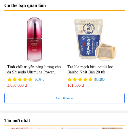
Có thể bạn quan tâm
Tinh chất truyền năng lượng cho
Trà lúa mạch hữu cơ túi lọc
da Shiseido Ultimune Power
Baisho Nhật Bản 20 túi
75ml
|
60.640
|
85.280
3.850.000 đ
161.500 đ
Xem thêm
Tin mới nhất