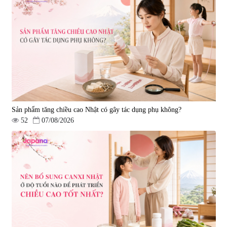
Gold 60 viên
|
13.760
|
0
580.000 đ
1.570.000 đ
Sản phẩm tăng chiều cao Nhật có gây tác dụng phụ không?
52
07/08/2026