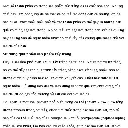
Một số thành phần có trong sản phẩm tẩy trắng da là chất hóa học. Những
chất này làm bong lớp da bề mặt và có thể tác động đến cả những lớp da
bên dưới. Việc thiếu hiểu biết về các thành phần có thể gây ra những hậu
quả vô cùng nghiêm trọng. Nó có thể làm nghiêm trọng hơn vấn đề dị ứng
hay những vấn đề nguy hiểm khác do chất tẩy của chúng quá mạnh đối với
làn da của bạn.
Sử dụng quá nhiều sản phẩm tẩy trắng
Đây là sai lầm phổ biến khi tự tẩy trắng da tại nhà. Nhiều người tin rằng,
họ có thể đẩy nhanh quá trình tẩy trắng bằng cách sử dụng nhiều hơn số
lượng được quy định hay số lần được khuyến cáo. Điều này thức sự rất
nguy hiểm. Sử dụng kéo dài và lạm dụng sẽ vượt qua sức chịu đựng của
làn da, từ đó gây tổn thương về lâu dài đối với làn da.
Collagen là một loại protein phổ biến trong cơ thể (chiếm 25%- 35% tổng
lượng protein trong cơ thể), được tìm thấy trong các mô liên kết, mô tế
bào của cơ thể. Cấu tạo của Collagen là 3 chuỗi polypeptide (peptide alpha)
xoắn lại với nhau, tạo nên các sợi chắc khỏe, giúp các mô liên kết lại với