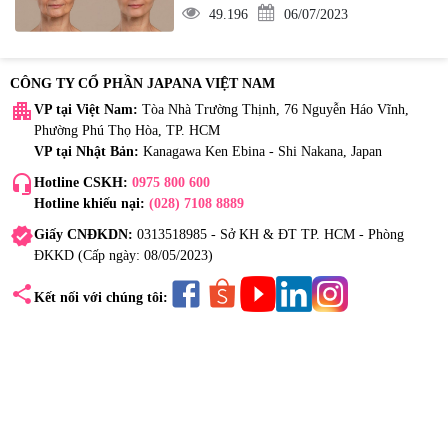
49.196
06/07/2023
CÔNG TY CỔ PHẦN JAPANA VIỆT NAM
apartment
VP tại Việt Nam:
Tòa Nhà Trường Thịnh, 76 Nguyễn Háo Vĩnh,
Phường Phú Thọ Hòa, TP. HCM
VP tại Nhật Bản:
Kanagawa Ken Ebina - Shi Nakana, Japan
headset_mic
Hotline CSKH:
0975 800 600
Hotline khiếu nại:
(028) 7108 8889
verified
Giấy CNĐKDN:
0313518985 - Sở KH & ĐT TP. HCM - Phòng
ĐKKD (Cấp ngày: 08/05/2023)
share
Kết nối với chúng tôi: