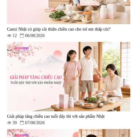
Canxi Nhật có giúp cải thiện chiều cao cho trẻ em thấp còi?
12
06/08/2026
Viên uống bổ gan Ribeto Shoji
Viên uống hỗ trợ cải thiện thoát
Hepaclean 60 viên
vị đĩa đệm Kyoto Has 30 viên
|
543.205
|
14.560
690.000 đ
1.600.000 đ
Giải pháp tăng chiều cao tuổi dậy thì với sản phẩm Nhật
39
07/08/2026
Viên uống hỗ trợ giấc ngủ Fujina
Viên uống phòng ngừa & hỗ trợ
Sleepy Nhật Bản 80 viên
điều trị đột quỵ Biken Kinase