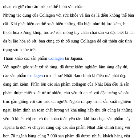
nhau và giữ cho cấu trúc cơ thể luôn săn chắc.
Những tác dụng của Collagen với sức khỏe và làn da là điều không thể bàn
cãi. Khi phát hiện cơ thể xuất hiện những dấu hiệu như thị lực kém, bị
thoái hóa xương khớp, tóc xơ rối, móng tay chân chai sần và đặc biệt là làn
da bị lão hóa rõ rệt, bạn cũng có th bổ sung Collagen để cải thiện các tình
trạng sức khỏe trên.
Tham khảo các sản phẩm
Collagen
tại Japana.
Với nguồn gốc xuất xứ rõ ràng, đã được kiểm nghiệm lâm sàng đầy đủ,
các sản phẩm
Collagen
có xuất xứ Nhật Bản chính là điều mà phái đẹp
đang tìm kiếm. Phần lớn các sản phẩm collagen của Nhật Bản đều là sản
phẩm được chiết xuất từ tự nhiên, chủ yếu từ da cá với đặc trưng và cấu
trúc gần giống với cấu trúc da người. Ngoài ra quy trình sản xuất nghiêm
ngặt, kiểm định an toàn chất lượng và khả năng hấp thụ tốt cũng là những
yếu tố khiến chị em có thể hoàn toàn yên tâm khi lựa chọn sản phẩm này.
Japana là đơn vị chuyên cung cấp các sản phẩm Nhật Bản chính hãng với
hơn 70 ngành hàng cùng 7.000 sản phẩm đã được nhiều khách hàng yêu