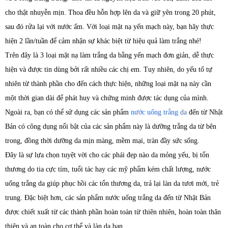
cho thật nhuyễn mịn. Thoa đều hỗn hợp lên da và giữ yên trong 20 phút,
sau đó rửa lại với nước ấm. Với loại mặt nạ yến mạch này, bạn hãy thực
hiện 2 lần/tuần để cảm nhận sự khác biệt từ hiệu quả làm trắng nhé!
Trên đây là 3 loại mặt nạ làm trắng da bằng yến mạch đơn giản, dễ thực
hiện và được tin dùng bởi rất nhiều các chị em. Tuy nhiên, do yếu tố tự
nhiên từ thành phần cho đến cách thực hiện, những loại mặt nạ này cần
một thời gian dài để phát huy và chứng minh được tác dụng của mình.
Ngoài ra, bạn có thể sử dụng các sản phẩm
nước uống trắng da
đến từ Nhật
Bản có công dụng nổi bật của các sản phẩm này là dưỡng trắng da từ bên
trong, đồng thời dưỡng da mịn màng, mềm mại, tràn đầy sức sống.
Đây là sự lựa chọn tuyệt vời cho các phái đẹp nào da mỏng yếu, bị tổn
thương do tia cực tím, tuổi tác hay các mỹ phẩm kém chất lượng, nước
uống trắng da giúp phục hồi các tổn thương da, trả lại làn da tươi mới, trẻ
trung. Đặc biệt hơn, các sản phẩm nước uống trắng da đến từ Nhật Bản
được chiết xuất từ các thành phần hoàn toàn từ thiên nhiên, hoàn toàn thân
thiện và an toàn cho cơ thể và làn da bạn.