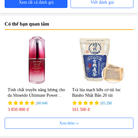
Xem tất cả đánh giá
Viết đánh giá
Có thể bạn quan tâm
Tinh chất truyền năng lượng cho
Trà lúa mạch hữu cơ túi lọc
da Shiseido Ultimune Power
Baisho Nhật Bản 20 túi
75ml
|
60.640
|
85.280
3.850.000 đ
161.500 đ
Xem thêm