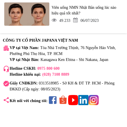
Viên uống NMN Nhật Bản uống lúc nào
hiệu quả tốt nhất?
49.233
06/07/2023
CÔNG TY CỔ PHẦN JAPANA VIỆT NAM
apartment
VP tại Việt Nam:
Tòa Nhà Trường Thịnh, 76 Nguyễn Háo Vĩnh,
Phường Phú Thọ Hòa, TP. HCM
VP tại Nhật Bản:
Kanagawa Ken Ebina - Shi Nakana, Japan
headset_mic
Hotline CSKH:
0975 800 600
Hotline khiếu nại:
(028) 7108 8889
verified
Giấy CNĐKDN:
0313518985 - Sở KH & ĐT TP. HCM - Phòng
ĐKKD (Cấp ngày: 08/05/2023)
share
Kết nối với chúng tôi: