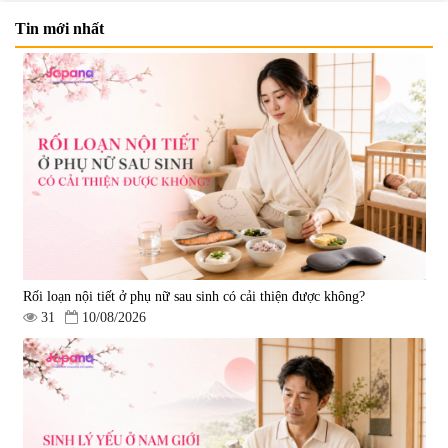
Tin mới nhất
Viên uống bổ não Ribeto Shoji
Viên nang uống cải thiện thị lực,
Ichoha Ekisu Plus - 90 viên
trí nhớ DHA + EPA + Flaxseed
Oil 30 viên/gói - Date 02/2027
|
57.920
|
52.346
1.450.000 đ
225.000 đ
Rối loạn nội tiết ở phụ nữ sau sinh có cải thiện được không?
31
10/08/2026
Tẩy tế bào chết Nichiei Bussan
Viên uống hỗ trợ bền thành
Nano NMN+ Peeling Gel
mạch, ngừa tai biến Elastin Plus
Luxury 200g
& Nattokinase Hokoen 80 viên
|
0
|
0
1.490.000 đ
980.000 đ