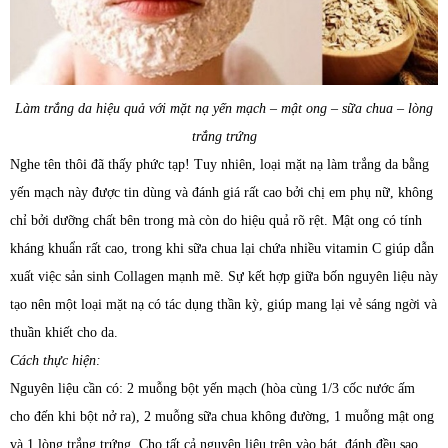
Làm trắng da hiệu quả với mặt nạ yến mạch – mật ong – sữa chua – lòng
trắng trứng
Nghe tên thôi đã thấy phức tạp! Tuy nhiên, loại mặt nạ làm trắng da bằng
yến mạch này được tin dùng và đánh giá rất cao bởi chị em phụ nữ, không
chỉ bởi dưỡng chất bên trong mà còn do hiệu quả rõ rệt. Mật ong có tính
kháng khuẩn rất cao, trong khi sữa chua lại chứa nhiều vitamin C giúp dẫn
xuất việc sản sinh Collagen mạnh mẽ. Sự kết hợp giữa bốn nguyên liệu này
tạo nên một loại mặt nạ có tác dụng thần kỳ, giúp mang lại vẻ sáng ngời và
thuần khiết cho da.
Cách thực hiện:
Nguyên liệu cần có: 2 muỗng bột yến mạch (hòa cùng 1/3 cốc nước ấm
cho đến khi bột nở ra), 2 muỗng sữa chua không đường, 1 muỗng mật ong
và 1 lòng trắng trứng. Cho tất cả nguyên liệu trên vào bát, đánh đều sao