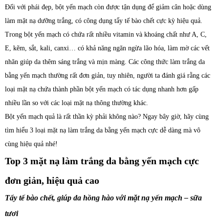
Đối với phái đẹp, bột yến mạch còn được tận dụng để giảm cân hoặc dùng
làm mặt nạ dưỡng trắng, có công dụng tẩy tế bào chết cực kỳ hiệu quả.
Trong bột yến mạch có chứa rất nhiều vitamin và khoáng chất như A, C,
E, kẽm, sắt, kali, canxi… có khả năng ngăn ngừa lão hóa, làm mờ các vết
nhăn giúp da thêm sáng trắng và mịn màng. Các công thức làm trắng da
bằng yến mạch thường rất đơn giản, tuy nhiên, người ta đánh giá rằng các
loại mặt nạ chứa thành phần bột yến mạch có tác dụng nhanh hơn gấp
nhiều lần so với các loại mặt nạ thông thường khác.
Bột yến mạch quả là rất thần kỳ phải không nào? Ngay bây giờ, hãy cùng
tìm hiểu 3 loại mặt nạ làm trắng da bằng yến mạch cực dễ dàng mà vô
cùng hiệu quả nhé!
Top 3 mặt nạ làm trắng da bằng yến mạch cực
đơn giản, hiệu quả cao
Tẩy tế bào chết, giúp da hồng hào với mặt nạ yến mạch – sữa
tươi