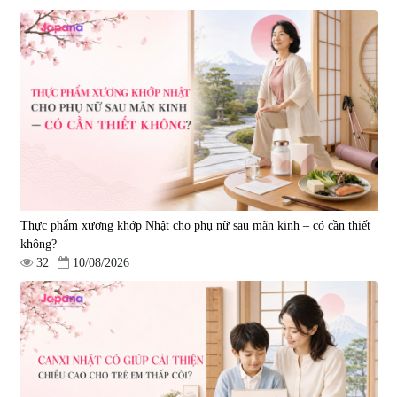
Viên uống hỗ trợ giấc ngủ Fujina
Viên uống phòng ngừa & hỗ trợ
Sleepy Nhật Bản 80 viên
điều trị đột quỵ Biken Kinase
Gold 60 viên
|
13.760
|
0
580.000 đ
1.570.000 đ
Thực phẩm xương khớp Nhật cho phụ nữ sau mãn kinh – có cần thiết
không?
32
10/08/2026