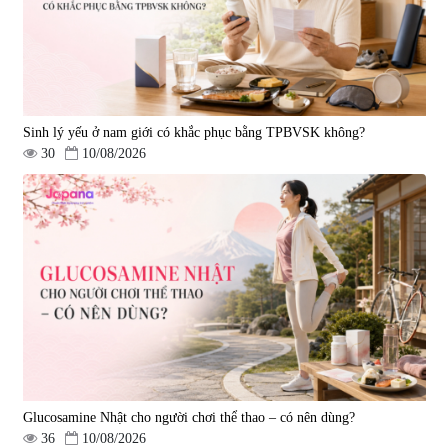
Sinh lý yếu ở nam giới có khắc phục bằng TPBVSK không?
30
10/08/2026
Viên uống bổ gan Ribeto Shoji
Viên uống hỗ trợ cải thiện thoát
Hepaclean 60 viên
vị đĩa đệm Kyoto Has 30 viên
|
543.205
|
14.560
690.000 đ
1.600.000 đ
Glucosamine Nhật cho người chơi thể thao – có nên dùng?
36
10/08/2026