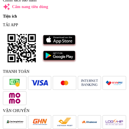
Chính sách bảo hành
auto_awesome
Cẩm nang tiêu dùng
Tiện ích
TẢI APP
THANH TOÁN
VẬN CHUYỂN