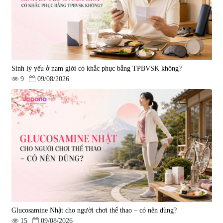
1.490.000 đ
980.000 đ
Sinh lý yếu ở nam giới có khắc phục bằng TPBVSK không?
9
09/08/2026
Viên uống bổ gan Ribeto Shoji
Viên uống hỗ trợ cải thiện thoát
Hepaclean 60 viên
vị đĩa đệm Kyoto Has 30 viên
|
543.205
|
14.560
690.000 đ
1.600.000 đ
Glucosamine Nhật cho người chơi thể thao – có nên dùng?
15
09/08/2026