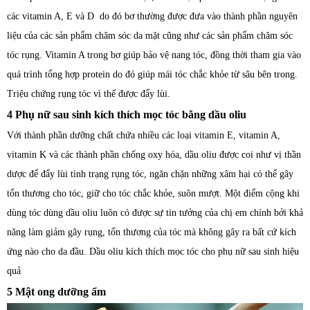
các vitamin A, E và D do đó bơ thường được đưa vào thành phần nguyên
liệu của các sản phẩm chăm sóc da mặt cũng như các sản phẩm chăm sóc
tóc rụng. Vitamin A trong bơ giúp bảo vệ nang tóc, đồng thời tham gia vào
quá trình tổng hợp protein do đó giúp mái tóc chắc khỏe từ sâu bên trong.
Triệu chứng rụng tóc vì thế được đẩy lùi.
4 Phụ nữ sau sinh kích thích mọc tóc bằng dầu oliu
Với thành phần dưỡng chất chứa nhiều các loại vitamin E, vitamin A,
vitamin K và các thành phần chống oxy hóa, dầu oliu được coi như vị thần
dược để đẩy lùi tình trạng rụng tóc, ngăn chặn những xâm hại có thể gây
tổn thương cho tóc, giữ cho tóc chắc khỏe, suôn mượt. Một điểm cộng khi
dùng tóc dùng dầu oliu luôn có được sự tin tưởng của chị em chính bởi khả
năng làm giảm gãy rụng, tổn thương của tóc mà không gây ra bất cứ kích
ứng nào cho da đầu. Dầu oliu kích thích mọc tóc cho phụ nữ sau sinh hiệu
quả
5 Mật ong dưỡng ẩm