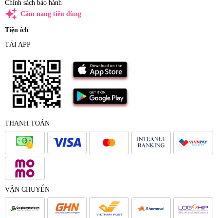
Chính sách bảo hành
auto_awesome
Cẩm nang tiêu dùng
Tiện ích
TẢI APP
THANH TOÁN
VẬN CHUYỂN