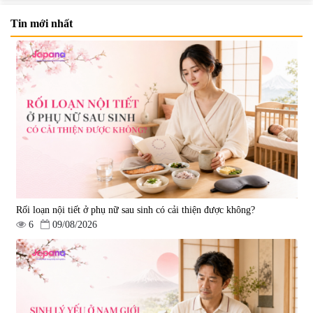
Tin mới nhất
Viên uống bổ não Ribeto Shoji
Viên nang uống cải thiện thị lực,
Ichoha Ekisu Plus - 90 viên
trí nhớ DHA + EPA + Flaxseed
Oil 30 viên/gói - Date 02/2027
|
57.920
|
52.346
1.450.000 đ
225.000 đ
Rối loạn nội tiết ở phụ nữ sau sinh có cải thiện được không?
6
09/08/2026
Tẩy tế bào chết Nichiei Bussan
Viên uống hỗ trợ bền thành
Nano NMN+ Peeling Gel
mạch, ngừa tai biến Elastin Plus
Luxury 200g
& Nattokinase Hokoen 80 viên
|
0
|
0