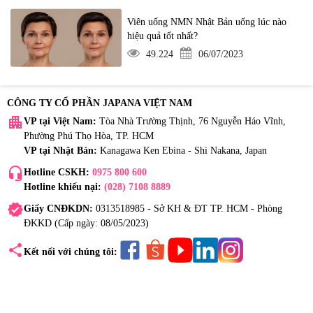
Viên uống NMN Nhật Bản uống lúc nào
hiệu quả tốt nhất?
49.224
06/07/2023
CÔNG TY CỔ PHẦN JAPANA VIỆT NAM
apartment
VP tại Việt Nam:
Tòa Nhà Trường Thịnh, 76 Nguyễn Háo Vĩnh,
Phường Phú Thọ Hòa, TP. HCM
VP tại Nhật Bản:
Kanagawa Ken Ebina - Shi Nakana, Japan
headset_mic
Hotline CSKH:
0975 800 600
Hotline khiếu nại:
(028) 7108 8889
verified
Giấy CNĐKDN:
0313518985 - Sở KH & ĐT TP. HCM - Phòng
ĐKKD (Cấp ngày: 08/05/2023)
share
Kết nối với chúng tôi: