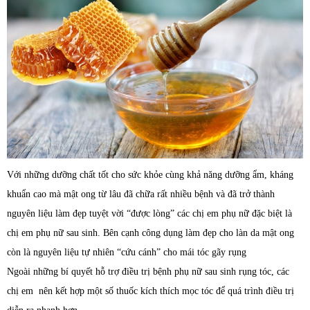
Với những dưỡng chất tốt cho sức khỏe cùng khả năng dưỡng ẩm, kháng
khuẩn cao mà mật ong từ lâu đã chữa rất nhiều bệnh và đã trở thành
nguyên liệu làm đẹp tuyệt vời “được lòng” các chị em phụ nữ đặc biệt là
chị em phụ nữ sau sinh. Bên cạnh công dụng làm đẹp cho làn da mật ong
còn là nguyên liệu tự nhiên “cứu cánh” cho mái tóc gãy rụng
Ngoài những bí quyết hỗ trợ điều trị bệnh phụ nữ sau sinh rụng tóc, các
chị em nên kết hợp một số thuốc kích thích mọc tóc để quá trình điều trị