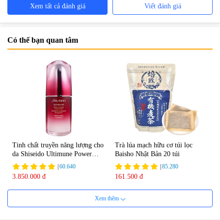
Xem tất cả đánh giá
Viết đánh giá
Có thể bạn quan tâm
Tinh chất truyền năng lượng cho
Trà lúa mạch hữu cơ túi lọc
da Shiseido Ultimune Power
Baisho Nhật Bản 20 túi
75ml
|
60.640
|
85.280
3.850.000 đ
161.500 đ
Xem thêm