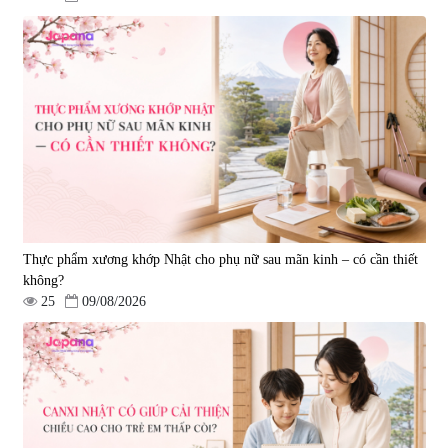
Viên uống hỗ trợ giấc ngủ Fujina
Viên uống phòng ngừa & hỗ trợ
Sleepy Nhật Bản 80 viên
điều trị đột quỵ Biken Kinase
Gold 60 viên
|
13.760
|
0
580.000 đ
1.570.000 đ
Thực phẩm xương khớp Nhật cho phụ nữ sau mãn kinh – có cần thiết
không?
25
09/08/2026