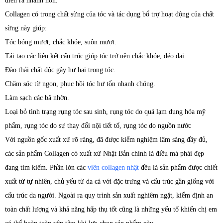
diễn ra nhanh hơn.
Collagen có trong chất sừng của tóc và tác dụng bổ trợ hoạt động của chất
sừng này giúp:
Tóc bóng mượt, chắc khỏe, suôn mượt.
Tái tạo các liên kết cấu trúc giúp tóc trở nên chắc khỏe, dẻo dai.
Đào thải chất độc gây hư hại trong tóc.
Chăm sóc từ ngọn, phục hồi tóc hư tổn nhanh chóng.
Làm sạch các bã nhờn.
Loại bỏ tình trạng rụng tóc sau sinh, rụng tóc do quá lạm dụng hóa mỹ
phẩm, rụng tóc do sự thay đổi nội tiết tố, rụng tóc do nguồn nước
Với nguồn gốc xuất xứ rõ ràng, đã được kiểm nghiệm lâm sàng đầy đủ,
các sản phẩm Collagen có xuất xứ Nhật Bản chính là điều mà phái đẹp
đang tìm kiếm. Phần lớn các
viên collagen nhật
đều là sản phẩm được chiết
xuất từ tự nhiên, chủ yếu từ da cá với đặc trưng và cấu trúc gần giống với
cấu trúc da người. Ngoài ra quy trình sản xuất nghiêm ngặt, kiểm định an
toàn chất lượng và khả năng hấp thụ tốt cũng là những yếu tố khiến chị em