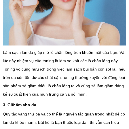
Làm sạch làn da giúp mở lỗ chân lông trên khuôn mặt của bạn. Và
lúc này nhiệm vụ của toning là làm se khít các lỗ chân lông này.
Toning vô cùng hữu ích trong việc làm sạch bụi bẩn còn sót lại, nếu
trên da còn tồn dư các chất cặn.Toning thường xuyên với đúng loại
sản phẩm sẽ giảm thiểu lỗ chân lông to và cũng sẽ làm giảm đáng
kể sự xuất hiện của mụn trứng cá và nổi mụn.
3. Giữ ẩm cho da
Quy tắc vàng thứ ba và có thể là nguyên tắc quan trọng nhất để có
làn da khỏe mạnh. Bất kể là bạn thuộc loại da, thì vẫn cần hiểu