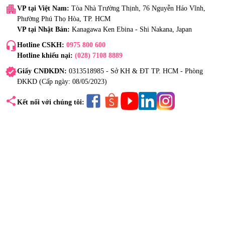
apartment
VP tại Việt Nam:
Tòa Nhà Trường Thịnh, 76 Nguyễn Háo Vĩnh,
Phường Phú Thọ Hòa, TP. HCM
VP tại Nhật Bản:
Kanagawa Ken Ebina - Shi Nakana, Japan
headset_mic
Hotline CSKH:
0975 800 600
Hotline khiếu nại:
(028) 7108 8889
verified
Giấy CNĐKDN:
0313518985 - Sở KH & ĐT TP. HCM - Phòng
ĐKKD (Cấp ngày: 08/05/2023)
share
Kết nối với chúng tôi: