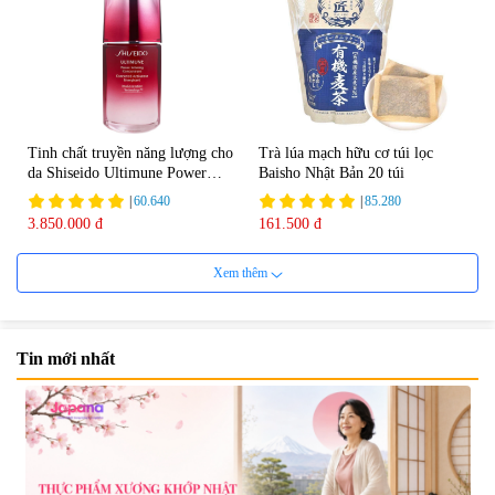
Tinh chất truyền năng lượng cho
Trà lúa mạch hữu cơ túi lọc
da Shiseido Ultimune Power
Baisho Nhật Bản 20 túi
75ml
|
60.640
|
85.280
3.850.000 đ
161.500 đ
Xem thêm
Tin mới nhất
Viên uống bổ não Ribeto Shoji
Viên nang uống cải thiện thị lực,
Ichoha Ekisu Plus - 90 viên
trí nhớ DHA + EPA + Flaxseed
Oil 30 viên/gói - Date 02/2027