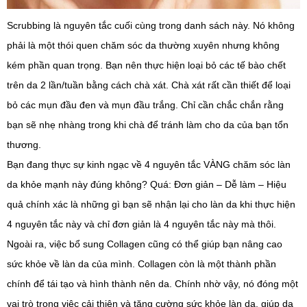
Scrubbing là nguyên tắc cuối cùng trong danh sách này. Nó không
phải là một thói quen chăm sóc da thường xuyên nhưng không
kém phần quan trọng. Bạn nên thực hiện loại bỏ các tế bào chết
trên da 2 lần/tuần bằng cách chà xát. Chà xát rất cần thiết để loại
bỏ các mụn đầu đen và mụn đầu trắng. Chỉ cần chắc chắn rằng
bạn sẽ nhẹ nhàng trong khi chà để tránh làm cho da của bạn tổn
thương.
Bạn đang thực sự kinh ngạc về 4 nguyên tắc VÀNG chăm sóc làn
da khỏe mạnh này đúng không? Quá: Đơn giản – Dễ làm – Hiệu
quả chính xác là những gì bạn sẽ nhận lại cho làn da khi thực hiện
4 nguyên tắc này và chỉ đơn giản là 4 nguyên tắc này mà thôi.
Ngoài ra, việc bổ sung Collagen cũng có thể giúp bạn nâng cao
sức khỏe về làn da của mình. Collagen còn là một thành phần
chính để tái tạo và hình thành nên da. Chính nhờ vậy, nó đóng một
vai trò trong việc cải thiện và tăng cường sức khỏe làn da, giúp da