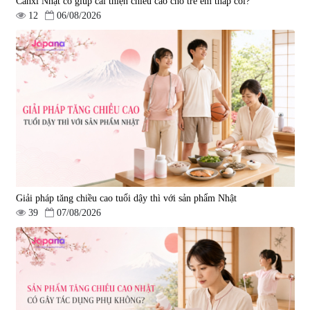
Canxi Nhật có giúp cải thiện chiều cao cho trẻ em thấp còi?
12
06/08/2026
Viên uống bổ gan Ribeto Shoji
Viên uống hỗ trợ cải thiện thoát
Hepaclean 60 viên
vị đĩa đệm Kyoto Has 30 viên
|
543.205
|
14.560
690.000 đ
1.600.000 đ
Giải pháp tăng chiều cao tuổi dậy thì với sản phẩm Nhật
39
07/08/2026
Viên uống hỗ trợ giấc ngủ Fujina
Viên uống phòng ngừa & hỗ trợ
Sleepy Nhật Bản 80 viên
điều trị đột quỵ Biken Kinase
Gold 60 viên
|
13.760
|
0
580.000 đ
1.570.000 đ