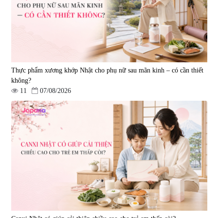
|
57.920
|
52.346
1.450.000 đ
225.000 đ
Thực phẩm xương khớp Nhật cho phụ nữ sau mãn kinh – có cần thiết
không?
11
07/08/2026
Tẩy tế bào chết Nichiei Bussan
Viên uống hỗ trợ bền thành
Nano NMN+ Peeling Gel
mạch, ngừa tai biến Elastin Plus
Luxury 200g
& Nattokinase Hokoen 80 viên
|
0
|
0
1.490.000 đ
980.000 đ