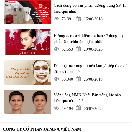
Cách dùng bộ sản phẩm dưỡng trắng SK-II
hiệu quả nhất
73.391
16/06/2018
Hướng dẫn cách kiểm tra hạn sử dụng mỹ
phẩm Shiseido đơn giản nhất
62.553
29/06/2023
Đắp mặt nạ xong thì nên làm gì tiếp theo để
tốt nhất cho da?
50.040
25/08/2018
Viên uống NMN Nhật Bản uống lúc nào
hiệu quả tốt nhất?
49.194
06/07/2023
CÔNG TY CỔ PHẦN JAPANA VIỆT NAM