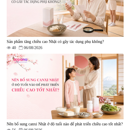
1.490.000 đ
980.000 đ
Sản phẩm tăng chiều cao Nhật có gây tác dụng phụ không?
40
06/08/2026
Viên uống bổ gan Ribeto Shoji
Viên uống hỗ trợ cải thiện thoát
Hepaclean 60 viên
vị đĩa đệm Kyoto Has 30 viên
|
543.205
|
14.560
690.000 đ
1.600.000 đ
Nên bổ sung canxi Nhật ở độ tuổi nào để phát triển chiều cao tốt nhất?