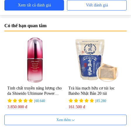
Xem tất cả đánh giá
Viết đánh giá
Có thể bạn quan tâm
Tinh chất truyền năng lượng cho
Trà lúa mạch hữu cơ túi lọc
da Shiseido Ultimune Power
Baisho Nhật Bản 20 túi
75ml
|
60.640
|
85.280
3.850.000 đ
161.500 đ
Xem thêm