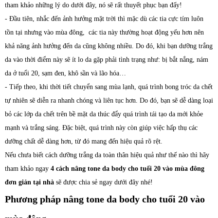
tham khảo những lý do dưới đây, nó sẽ rất thuyết phục bạn đấy!
- Đầu tiên, nhắc đến ảnh hưởng mặt trời thì mặc dù các tia cực tím luôn
tồn tại nhưng vào mùa đông, các tia này thường hoạt động yếu hơn nên
khả năng ảnh hưởng đến da cũng không nhiều. Do đó, khi bạn dưỡng trắng
da vào thời điểm này sẽ ít lo da gặp phải tình trạng như: bị bắt nắng, nám
da ở tuổi 20, sạm đen, khô sần và lão hóa…
- Tiếp theo, khi thời tiết chuyển sang mùa lạnh, quá trình bong tróc da chết
tự nhiên sẽ diễn ra nhanh chóng và liên tục hơn. Do đó, bạn sẽ dễ dàng loại
bỏ các lớp da chết trên bề mặt da thúc đẩy quá trình tái tạo da mới khỏe
mạnh và trắng sáng. Đặc biệt, quá trình này còn giúp việc hấp thụ các
dưỡng chất dễ dàng hơn, từ đó mang đến hiệu quả rõ rệt.
Nếu chưa biết cách dưỡng trắng da toàn thân hiệu quả như thế nào thì hãy
tham khảo ngay
4 cách nâng tone da body cho tuổi 20 vào mùa đông
đơn giản tại nhà
sẽ được chia sẻ ngay dưới đây nhé!
Phương pháp nâng tone da body cho tuổi 20 vào