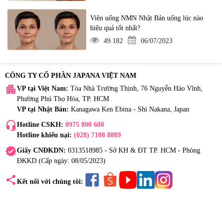
Viên uống NMN Nhật Bản uống lúc nào
hiệu quả tốt nhất?
49.182
06/07/2023
CÔNG TY CỔ PHẦN JAPANA VIỆT NAM
apartment
VP tại Việt Nam:
Tòa Nhà Trường Thịnh, 76 Nguyễn Háo Vĩnh,
Phường Phú Thọ Hòa, TP. HCM
VP tại Nhật Bản:
Kanagawa Ken Ebina - Shi Nakana, Japan
headset_mic
Hotline CSKH:
0975 800 600
Hotline khiếu nại:
(028) 7108 8889
verified
Giấy CNĐKDN:
0313518985 - Sở KH & ĐT TP. HCM - Phòng
ĐKKD (Cấp ngày: 08/05/2023)
share
Kết nối với chúng tôi: