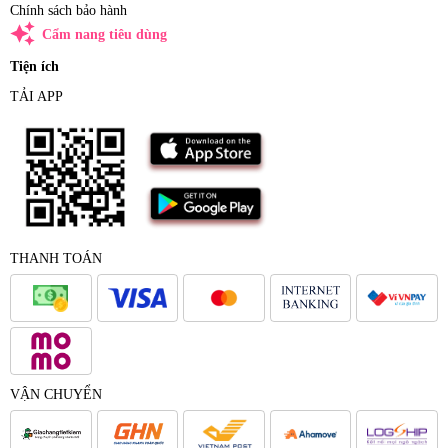
Chính sách bảo hành
auto_awesome
Cẩm nang tiêu dùng
Tiện ích
TẢI APP
THANH TOÁN
VẬN CHUYỂN