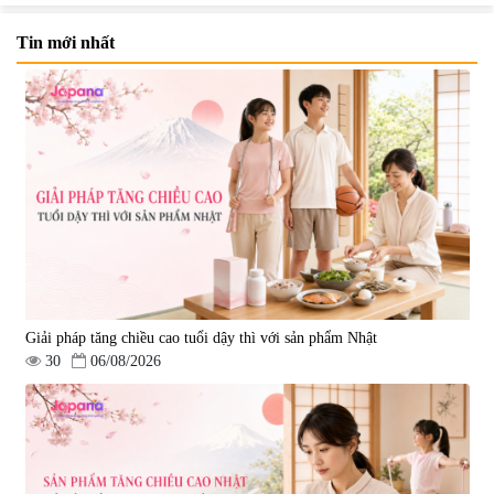
Tin mới nhất
Viên uống bổ não Ribeto Shoji
Viên nang uống cải thiện thị lực,
Ichoha Ekisu Plus - 90 viên
trí nhớ DHA + EPA + Flaxseed
Oil 30 viên/gói - Date 02/2027
|
57.920
|
52.346
1.450.000 đ
225.000 đ
Giải pháp tăng chiều cao tuổi dậy thì với sản phẩm Nhật
30
06/08/2026
Tẩy tế bào chết Nichiei Bussan
Viên uống hỗ trợ bền thành
Nano NMN+ Peeling Gel
mạch, ngừa tai biến Elastin Plus
Luxury 200g
& Nattokinase Hokoen 80 viên
|
0
|
0