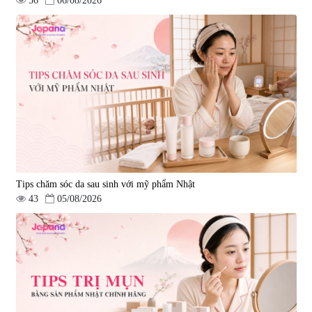
56
06/08/2026
Viên uống hỗ trợ giấc ngủ Fujina
Viên uống phòng ngừa & hỗ trợ
Sleepy Nhật Bản 80 viên
điều trị đột quỵ Biken Kinase
Gold 60 viên
|
13.760
|
0
580.000 đ
1.570.000 đ
Tips chăm sóc da sau sinh với mỹ phẩm Nhật
43
05/08/2026