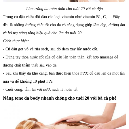
Làm trắng da toàn thân cho tuổi 20 với củ đậu
Trong củ đậu chứa dồi dào các loại vitamin như vitamin B1, C,…. Đây
đều là những dưỡng chất tốt cho da có công dụng giúp
làm đẹp, dưỡng ẩm
và hỗ trợ nâng tông hiệu quả cho làn da tuổi 20
.
Cách thực hiện:
- Củ đậu gọt vỏ và rửa sạch, sau đó đem xay lấy nước cốt.
- Dùng tay thoa nước cốt của củ đậu lên toàn thân, kết hợp massage để
dưỡng chất thẩm thấu sâu vào da.
- Sau khi thấy da khô căng, bạn thực hiện thoa nước củ đậu lên da một lần
nữa và để khoảng 10 phút nữa.
- Cuối cùng, tắm lại với nước sạch là hoàn tất.
Nâng tone da body nhanh chóng cho tuổi 20 với bã cà phê