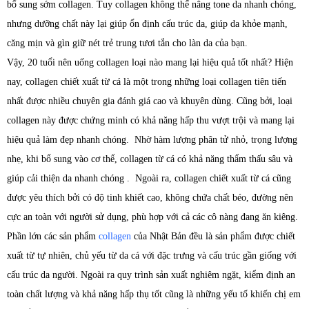
bổ sung sớm collagen. Tuy collagen không thể nâng tone da nhanh chóng,
nhưng dưỡng chất này lại giúp ổn định cấu trúc da, giúp da khỏe mạnh,
căng mịn và gìn giữ nét trẻ trung tươi tắn cho làn da của bạn.
Vậy, 20 tuổi nên uống collagen loại nào mang lại hiệu quả tốt nhất? Hiện
nay, collagen chiết xuất từ cá là một trong những loại collagen tiên tiến
nhất được nhiều chuyên gia đánh giá cao và khuyên dùng. Cũng bởi, loại
collagen này được chứng minh có khả năng hấp thu vượt trội và mang lại
hiệu quả làm đẹp nhanh chóng. Nhờ hàm lượng phân tử nhỏ, trọng lượng
nhẹ, khi bổ sung vào cơ thể, collagen từ cá có khả năng thẩm thấu sâu và
giúp cải thiện da nhanh chóng . Ngoài ra, collagen chiết xuất từ cá cũng
được yêu thích bởi có độ tinh khiết cao, không chứa chất béo, đường nên
cực an toàn với người sử dụng, phù hợp với cả các cô nàng đang ăn kiêng.
Phần lớn các sản phẩm
collagen
của Nhật Bản đều là sản phẩm được chiết
xuất từ tự nhiên, chủ yếu từ da cá với đặc trưng và cấu trúc gần giống với
cấu trúc da người. Ngoài ra quy trình sản xuất nghiêm ngặt, kiểm định an
toàn chất lượng và khả năng hấp thụ tốt cũng là những yếu tố khiến chị em