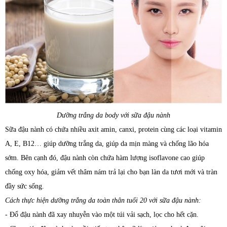
Dưỡng trắng da body với sữa đậu nành
Sữa đậu nành có chứa nhiều axit amin, canxi, protein cùng các loại vitamin
A, E, B12… giúp dưỡng trắng da, giúp da mịn màng và chống lão hóa
sớm. Bên cạnh đó, đậu nành còn chứa hàm lượng isoflavone cao giúp
chống oxy hóa, giảm vết thâm nám trả lại cho bạn làn da tươi mới và tràn
đầy sức sống.
Cách thực hiện dưỡng trắng da toàn thân tuổi 20 với sữa đậu nành:
- Đổ đậu nành đã xay nhuyễn vào một túi vải sạch, lọc cho hết cặn.