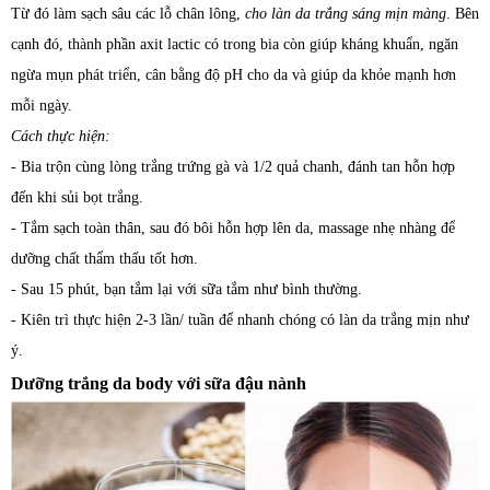
Từ đó làm sạch sâu các lỗ chân lông,
cho làn da trắng sáng mịn màng
. Bên
cạnh đó, thành phần axit lactic có trong bia còn giúp kháng khuẩn, ngăn
ngừa mụn phát triển, cân bằng độ pH cho da và giúp da khỏe mạnh hơn
mỗi ngày.
Cách thực hiện:
- Bia trộn cùng lòng trắng trứng gà và 1/2 quả chanh, đánh tan hỗn hợp
đến khi sủi bọt trắng.
- Tắm sạch toàn thân, sau đó bôi hỗn hợp lên da, massage nhẹ nhàng để
dưỡng chất thẩm thấu tốt hơn.
- Sau 15 phút, bạn tắm lại với sữa tắm như bình thường.
- Kiên trì thực hiện 2-3 lần/ tuần để nhanh chóng có làn da trắng mịn như
ý.
Dưỡng trắng da body với sữa đậu nành