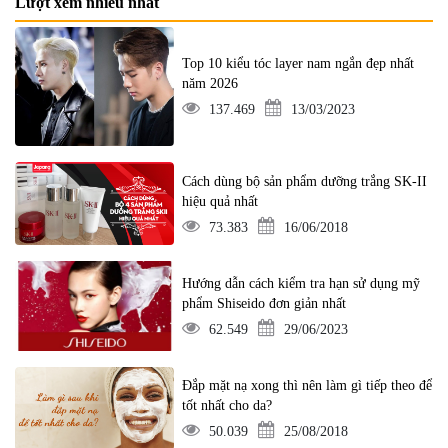
Lượt xem nhiều nhất
Top 10 kiểu tóc layer nam ngắn đẹp nhất
năm 2026
137.469
13/03/2023
Cách dùng bộ sản phẩm dưỡng trắng SK-II
hiệu quả nhất
73.383
16/06/2018
Hướng dẫn cách kiểm tra hạn sử dụng mỹ
phẩm Shiseido đơn giản nhất
62.549
29/06/2023
Đắp mặt nạ xong thì nên làm gì tiếp theo để
tốt nhất cho da?
50.039
25/08/2018