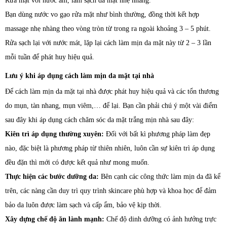
Rửa mặt với nước ấm, làm sạch da mặt nhẹ nhàng.
Bạn dùng nước vo gạo rửa mặt như bình thường, đồng thời kết hợp
massage nhẹ nhàng theo vòng tròn từ trong ra ngoài khoảng 3 – 5 phút.
Rửa sạch lại với nước mát, lặp lại cách làm mịn da mặt này từ 2 – 3 lần
mỗi tuần để phát huy hiệu quả.
Lưu ý khi áp dụng cách làm mịn da mặt tại nhà
Để cách làm mịn da mặt tại nhà được phát huy hiệu quả và các tổn thương
do mụn, tàn nhang, mụn viêm,… để lại. Bạn cần phải chú ý một vài điểm
sau đây khi áp dụng cách chăm sóc da mặt trắng mịn nhà sau đây:
Kiên trì áp dụng thường xuyên:
Đối với bất kì phương pháp làm đẹp
nào, đặc biệt là phương pháp từ thiên nhiên, luôn cần sự kiên trì áp dụng
đều đặn thì mới có được kết quả như mong muốn.
Thực hiện các bước dưỡng da:
Bên cạnh các công thức làm mịn da đã kể
trên, các nàng cần duy trì quy trình skincare phù hợp và khoa học để đảm
bảo da luôn được làm sạch và cấp ẩm, bảo vệ kịp thời.
Xây dựng chế độ ăn lành mạnh:
Chế độ dinh dưỡng có ảnh hưởng trực