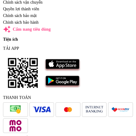
Chính sách vận chuyển
Quyền lợi thành viên
Chính sách bảo mật
Chính sách bảo hành
auto_awesome
Cẩm nang tiêu dùng
Tiện ích
TẢI APP
THANH TOÁN