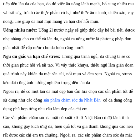
tiếp đến làn da của bạn, do đó việc ăn uống lành mạnh, bổ sung nhiều rau
và trái cây, tránh các thực phẩm có hại như thức ăn nhanh, chiên xào, cay
nóng,…sẽ giúp da mặt mịn màng và hạn chế nổi mụn.
Uống nhiều nước:
Uống 2l nước/ ngày sẽ giúp thúc đầy hệ bài tiết, detox
nhẹ nhàng cho cơ thể và làn da, ngoài ra uống nước là phương pháp đơn
giản nhất để cấp nước cho da luôn căng mướt.
Ngủ đủ giấc và hạn chế stress:
Trong quá trình ngủ, da chúng ta sẽ có
thời gian phục hồi và tái tạo. Vì vậy thức khuya, thiếu ngủ làm gián đoạn
quá trình này khiến da mặt sần sùi, nổi mụn và đen sạm. Ngoài ra, stress
kéo dài cũng ảnh hưởng nghiêm trọng đến làn da.
Ngoài ra, để có một làn da mặt đẹp bạn cần lựa chọn các sản phẩm tốt để
sử dụng như các dòng
sản phẩm chăm sóc da Nhật Bản
có đa dạng công
dụng phù hợp từng nhu cầu làm đẹp của chị em.
Các sản phẩm chăm sóc da mặt có xuất xứ từ Nhật Bản có độ lành tính
cao, không gây kích ứng da, hiệu quả tốt và giá thành không quá cao nên
rất được các chị em ưa chuộng. Ngoài ra, các sản phẩm chăm sóc da mặt