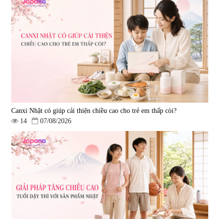
Tẩy tế bào chết Nichiei Bussan
Viên uống hỗ trợ bền thành
Nano NMN+ Peeling Gel
mạch, ngừa tai biến Elastin Plus
Luxury 200g
& Nattokinase Hokoen 80 viên
|
0
|
0
1.490.000 đ
980.000 đ
Canxi Nhật có giúp cải thiện chiều cao cho trẻ em thấp còi?
14
07/08/2026
Viên uống bổ gan Ribeto Shoji
Viên uống hỗ trợ cải thiện thoát
Hepaclean 60 viên
vị đĩa đệm Kyoto Has 30 viên
|
543.205
|
14.560
690.000 đ
1.600.000 đ