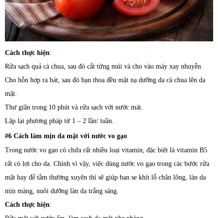
Cách thực hiện
:
Rửa sạch quả cà chua, sau đó cắt từng múi và cho vào máy xay nhuyễn.
Cho hỗn hợp ra bát, sau đó bạn thoa đều mặt nạ dưỡng da cà chua lên da
mặt.
Thư giãn trong 10 phút và rửa sạch với nước mát.
Lặp lại phương pháp từ 1 – 2 lần/ tuần.
#6 Cách làm mịn da mặt với nước vo gạo
Trong nước vo gạo có chứa rất nhiều loại vitamin, đặc biệt là vitamin B5
rất có lợi cho da. Chính vì vậy, việc dùng nước vo gạo trong các bước rửa
mặt hay để tắm thường xuyên thì sẽ giúp bạn se khít lỗ chân lông, làn da
mịn màng, nuôi dưỡng làn da trắng sáng.
Cách thực hiện
: