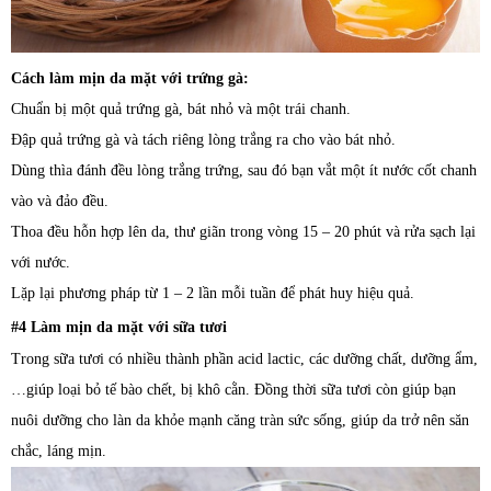
Cách làm mịn da mặt với trứng gà:
Chuẩn bị một quả trứng gà, bát nhỏ và một trái chanh.
Đập quả trứng gà và tách riêng lòng trắng ra cho vào bát nhỏ.
Dùng thìa đánh đều lòng trắng trứng, sau đó bạn vắt một ít nước cốt chanh
vào và đảo đều.
Thoa đều hỗn hợp lên da, thư giãn trong vòng 15 – 20 phút và rửa sạch lại
với nước.
Lặp lại phương pháp từ 1 – 2 lần mỗi tuần để phát huy hiệu quả.
#4 Làm mịn da mặt với sữa tươi
Trong sữa tươi có nhiều thành phần acid lactic, các dưỡng chất, dưỡng ẩm,
…giúp loại bỏ tế bào chết, bị khô cằn. Đồng thời sữa tươi còn giúp bạn
nuôi dưỡng cho làn da khỏe mạnh căng tràn sức sống, giúp da trở nên săn
chắc, láng mịn.