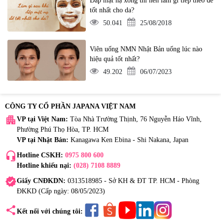
Đắp mặt nạ xong thì nên làm gì tiếp theo để
tốt nhất cho da?
50.041
25/08/2018
Viên uống NMN Nhật Bản uống lúc nào
hiệu quả tốt nhất?
49.202
06/07/2023
CÔNG TY CỔ PHẦN JAPANA VIỆT NAM
apartment
VP tại Việt Nam:
Tòa Nhà Trường Thịnh, 76 Nguyễn Háo Vĩnh,
Phường Phú Thọ Hòa, TP. HCM
VP tại Nhật Bản:
Kanagawa Ken Ebina - Shi Nakana, Japan
headset_mic
Hotline CSKH:
0975 800 600
Hotline khiếu nại:
(028) 7108 8889
verified
Giấy CNĐKDN:
0313518985 - Sở KH & ĐT TP. HCM - Phòng
ĐKKD (Cấp ngày: 08/05/2023)
share
Kết nối với chúng tôi: