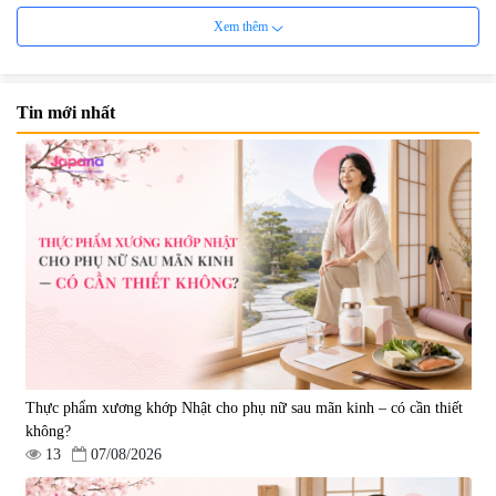
Xem thêm
Tin mới nhất
Viên uống bổ não Ribeto Shoji
Viên nang uống cải thiện thị lực,
Ichoha Ekisu Plus - 90 viên
trí nhớ DHA + EPA + Flaxseed
Oil 30 viên/gói - Date 02/2027
|
57.920
|
52.346
1.450.000 đ
225.000 đ
Thực phẩm xương khớp Nhật cho phụ nữ sau mãn kinh – có cần thiết
không?
13
07/08/2026