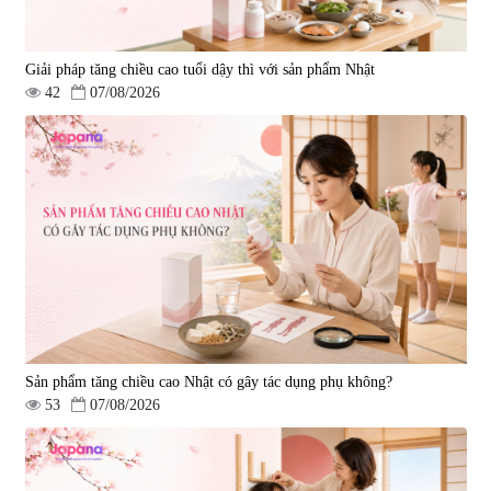
Giải pháp tăng chiều cao tuổi dậy thì với sản phẩm Nhật
42
07/08/2026
Viên uống hỗ trợ giấc ngủ Fujina
Viên uống phòng ngừa & hỗ trợ
Sleepy Nhật Bản 80 viên
điều trị đột quỵ Biken Kinase
Gold 60 viên
|
13.760
|
0
580.000 đ
1.570.000 đ
Sản phẩm tăng chiều cao Nhật có gây tác dụng phụ không?
53
07/08/2026