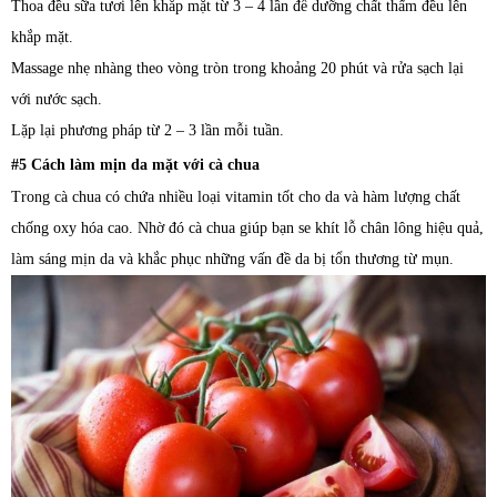
Thoa đều sữa tươi lên khắp mặt từ 3 – 4 lần để dưỡng chất thấm đều lên
khắp mặt.
Massage nhẹ nhàng theo vòng tròn trong khoảng 20 phút và rửa sạch lại
với nước sạch.
Lặp lại phương pháp từ 2 – 3 lần mỗi tuần.
#5 Cách làm mịn da mặt với cà chua
Trong cà chua có chứa nhiều loại vitamin tốt cho da và hàm lượng chất
chống oxy hóa cao. Nhờ đó cà chua giúp bạn se khít lỗ chân lông hiệu quả,
làm sáng mịn da và khắc phục những vấn đề da bị tổn thương từ mụn.