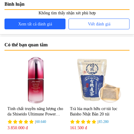
Bình luận
Không tìm thấy nhận xét phù hợp
Xem tất cả đánh giá
Viết đánh giá
Có thể bạn quan tâm
Tinh chất truyền năng lượng cho
Trà lúa mạch hữu cơ túi lọc
da Shiseido Ultimune Power
Baisho Nhật Bản 20 túi
75ml
|
60.640
|
85.280
3.850.000 đ
161.500 đ