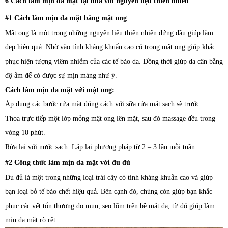
6 Cách làm mịn da mặt tại nhà với nguyên liệu thiên nhiên
#1 Cách làm mịn da mặt bằng mật ong
Mật ong là một trong những nguyên liệu thiên nhiên đứng đầu giúp làm
đẹp hiệu quả. Nhờ vào tính kháng khuẩn cao có trong mật ong giúp khắc
phục hiện tượng viêm nhiễm của các tế bào da. Đồng thời giúp da cân bằng
độ ẩm để có được sự mịn màng như ý.
Cách làm mịn da mặt với mật ong:
Áp dụng các bước rửa mặt đúng cách với sữa rửa mặt sạch sẽ trước.
Thoa trực tiếp một lớp mỏng mật ong lên mặt, sau đó massage đều trong
vòng 10 phút.
Rửa lại với nước sạch. Lặp lại phương pháp từ 2 – 3 lần mỗi tuần.
#2 Công thức làm mịn da mặt với đu đủ
Đu đủ là một trong những loại trái cây có tính kháng khuẩn cao và giúp
bạn loại bỏ tế bào chết hiệu quả. Bên cạnh đó, chúng còn giúp bạn khắc
phục các vết tổn thương do mụn, sẹo lõm trên bề mặt da, từ đó giúp làm
mịn da mặt rõ rệt.