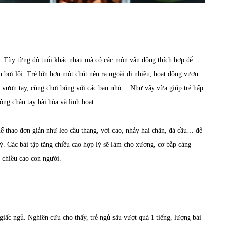
rẻ. Tùy từng độ tuổi khác nhau mà có các môn vận động thích hợp để
 bơi lội. Trẻ lớn hơn một chút nên ra ngoài đi nhiều, hoạt động vươn
tác vươn tay, cùng chơi bóng với các bạn nhỏ… Như vậy vừa giúp trẻ hấp
ộng chân tay hài hòa và linh hoạt.
hể thao đơn giản như leo cầu thang, với cao, nhảy hai chân, đá cầu… để
 lý. Các bài tập tăng chiều cao hợp lý sẽ làm cho xương, cơ bắp càng
chiều cao con người.
giấc ngủ. Nghiên cứu cho thấy, trẻ ngủ sâu vượt quá 1 tiếng, lượng bài