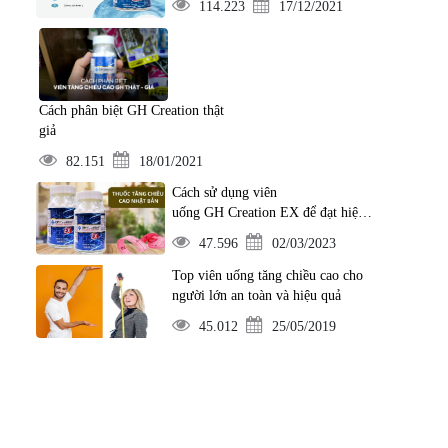
114.223
17/12/2021
Cách phân biệt GH Creation thật
giả
82.151
18/01/2021
Cách sử dụng viên
uống GH Creation EX để đạt hiệu
quả tốt nhất
47.596
02/03/2023
Top viên uống tăng chiều cao cho
người lớn an toàn và hiệu quả
45.012
25/05/2019