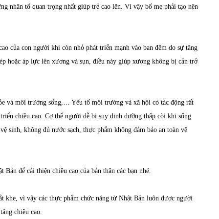
ng nhân tố quan trọng nhất giúp trẻ cao lên. Vì vậy bố mẹ phải tạo nên
 cao của con người khi còn nhỏ phát triển mạnh vào ban đêm do sự tăng
ép hoặc áp lực lên xương và sụn, điều này giúp xương không bị cản trở
hỏe và môi trường sống,… Yếu tố môi trường và xã hội có tác động rất
t triển chiều cao. Cơ thể người dễ bị suy dinh dưỡng thấp còi khi sống
ếu vệ sinh, không đủ nước sạch, thực phẩm không đảm bảo an toàn vệ
ật Bản
để cải thiện chiều cao của bản thân các bạn nhé.
ắt khe, vì vậy các thực phẩm chức năng từ Nhật Bản luôn được người
tăng chiều cao.