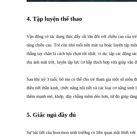
4. Tập luyện thể thao
Vận động có tác dụng thúc đẩy rất lớn đối với chiều cao của t
tăng chiều cao. Trẻ còn nhỏ tuổi nên mát xa hoặc luyện tập môn
thẳng tay chân là cách lựa chọn tốt nhất, ví dụ: tập các động 
thụ ánh mặt trời, luyện tập lực cơ bắp thích hợp vừa giúp vận đ
Sau khi trẻ 3 tuổi, bố mẹ có thể cho trẻ tham gia một số môn t
điều tiết thần kinh, chức năng nội tiết và các loại cơ năng sinh
thêm mạnh mẽ, khớp, dây chằng mềm dẻo hơn, từ đó giúp tăng 
5. Giấc ngủ đầy đủ
Sự bài tiết của hoocmon sinh trưởng có liên quan mật thiết với 