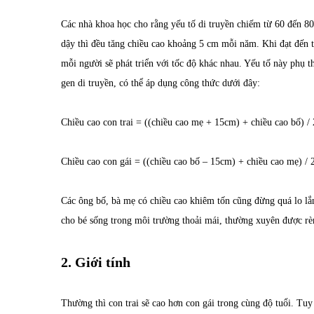
Các nhà khoa học cho rằng yếu tố di truyền chiếm từ 60 đến 80
dậy thì đều tăng chiều cao khoảng 5 cm mỗi năm. Khi đạt đến t
mỗi người sẽ phát triển với tốc độ khác nhau. Yếu tố này phụ t
gen di truyền, có thể áp dụng công thức dưới đây:
Chiều cao con trai = ((chiều cao mẹ + 15cm) + chiều cao bố) / 
Chiều cao con gái = ((chiều cao bố – 15cm) + chiều cao mẹ) / 
Các ông bố, bà mẹ có chiều cao khiêm tốn cũng đừng quá lo lắn
cho bé sống trong môi trường thoải mái, thường xuyên được rèn
2. Giới tính
Thường thì con trai sẽ cao hơn con gái trong cùng độ tuổi. Tuy