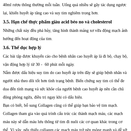
40ml rượu thông thường mỗi tuần. Uống quá nhiều sẽ gây tác dụng ngược
lại, khiến huyết áp tăng cao và suy tim nghiêm trọng hơn.
3.5. Hạn chế thực phẩm giàu acid béo no và cholesterol
Những chất này đều phá hủy, tăng hình thành mảng xơ vữa động mạch ảnh
hưởng đến hoạt động của tim.
3.6. Thể dục hợp lý
Các bài tập được khuyến cáo cho bệnh nhân cao huyết áp là đi bộ, chạy bộ,
vận động hợp lý từ 30 - 60 phút mỗi ngày.
Nắm được dấu hiệu suy tim do cao huyết áp trên đây sẽ giúp bệnh nhân và
người nhà theo dõi tốt hơn tình trạng bệnh. Biến chứng suy tim có thể đe
dọa đến tính mạng và sức khỏe của người bệnh cao huyết áp nên cần chủ
động phòng ngừa, điều trị ngay khi có dấu hiệu.
Bạn có biết, bổ sung Collagen cũng có thể giúp bạn bảo vệ tim mạch.
Collagen tham gia vào quá trình cấu trúc các thành mạch máu, các mạch
máu này sẽ dẫn máu lưu thông từ tim đi nuôi các cơ quan khác trong cơ
thể. Vì vậy, nếu thiếu collagen các mạch máu trở nên mỏng manh và dễ vỡ,