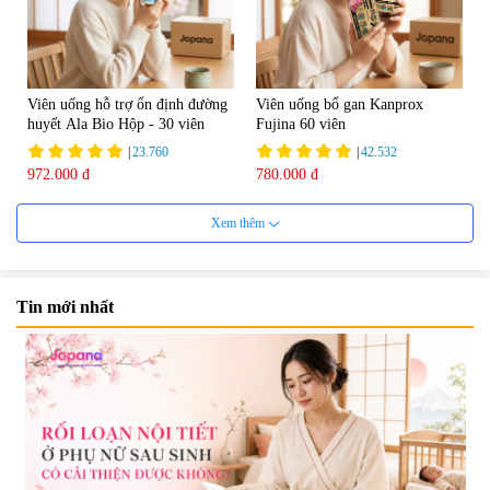
Viên uống hỗ trợ ổn định đường
Viên uống bổ gan Kanprox
huyết Ala Bio Hộp - 30 viên
Fujina 60 viên
|
23.760
|
42.532
972.000 đ
780.000 đ
Xem thêm
Tin mới nhất
Viên uống bổ gan Ribeto Shoji
Viên uống hỗ trợ giải độc và
Hepaclean 60 viên
phục hồi chức năng gan Biken
Liver Ex 120 viên - Date
|
543.205
|
0
07/2027
690.000 đ
1.390.000 đ