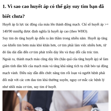
1. Vì sao cao huyết áp có thể gây suy tim bạn đã
biết chưa?
Huyết áp là lực tác động của máu lên thành động mạch. Chỉ số huyết áp >=
140/90 mmHg được định nghĩa là huyết áp cao (theo WHO).
Suy tim do tăng huyết áp diễn ra âm thầm trong nhiều năm. Huyết áp tăng
cao khiến tim bơm máu khó khăn hơn, cơ tim phải làm việc nhiều hơn, từ
đó lâu dài dẫn đến cơ tim phát triển dày lên và thay đổi cấu trúc tim.
Ngoài ra, thành mạch máu cũng dày lên (hậu quả của tăng huyết áp) sẽ làm
giảm tính đàn hồi của mạch máu và tăng khả năng tích tụ chất béo tại động
mạch vành. Điều này dẫn đến chức năng tim rối loạn và người bệnh phải
đối mặt với các cơn đau tim khá thường xuyên, nguy cơ mắc các bệnh lý
như nhồi máu cơ tim, suy tim ứ huyết.