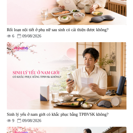
Rối loạn nội tiết ở phụ nữ sau sinh có cải thiện được không?
6
09/08/2026
Viên uống hỗ trợ tim mạch AFC
Viên uống tăng cường miễn dịch
Rich Coenzyme Q10 - 120 viên
Ribeto Shoji Fukujyusen 180
viên
|
2.546
|
32.160
2.890.000 đ
9.850.000 đ
Sinh lý yếu ở nam giới có khắc phục bằng TPBVSK không?
9
09/08/2026