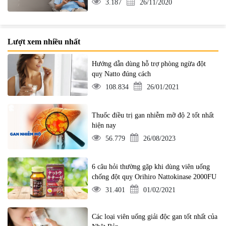
3.187
26/11/2020
Lượt xem nhiều nhất
Hướng dẫn dùng hỗ trợ phòng ngừa đột
quỵ Natto đúng cách
108.834
26/01/2021
Thuốc điều trị gan nhiễm mỡ độ 2 tốt nhất
hiện nay
56.779
26/08/2023
6 câu hỏi thường gặp khi dùng viên uống
chống đột quỵ Orihiro Nattokinase 2000FU
31.401
01/02/2021
Các loại viên uống giải độc gan tốt nhất của