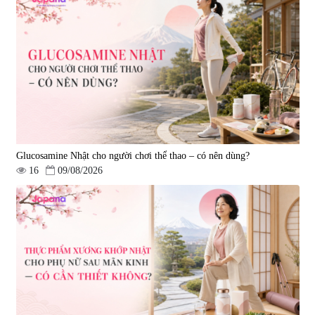
Viên uống hỗ trợ tăng cường
Viên uống hỗ trợ điều trị ung thư
sinh lý nam Fujina Monster Shot
Fucoidan Okinawa Kanehide Bio
150 viên
EX 323mg - 150 viên
|
12.480
|
790.621
880.000 đ
4.473.500 đ
Glucosamine Nhật cho người chơi thể thao – có nên dùng?
16
09/08/2026