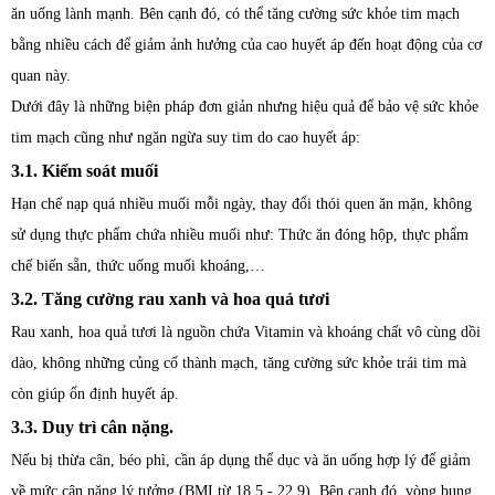
ăn uống lành mạnh. Bên cạnh đó, có thể tăng cường sức khỏe tim mạch
bằng nhiều cách để giảm ảnh hưởng của cao huyết áp đến hoạt động của cơ
quan này.
Dưới đây là những biện pháp đơn giản nhưng hiệu quả để bảo vệ sức khỏe
tim mạch cũng như ngăn ngừa suy tim do cao huyết áp:
3.1. Kiểm soát muối
Hạn chế nạp quá nhiều muối mỗi ngày, thay đổi thói quen ăn mặn, không
sử dụng thực phẩm chứa nhiều muối như: Thức ăn đóng hộp, thực phẩm
chế biến sẵn, thức uống muối khoáng,…
3.2. Tăng cường rau xanh và hoa quả tươi
Rau xanh, hoa quả tươi là nguồn chứa Vitamin và khoáng chất vô cùng dồi
dào, không những củng cố thành mạch, tăng cường sức khỏe trái tim mà
còn giúp ổn định huyết áp.
3.3. Duy trì cân nặng.
Nếu bị thừa cân, béo phì, cần áp dụng thể dục và ăn uống hợp lý để giảm
về mức cân nặng lý tưởng (BMI từ 18,5 - 22,9). Bên cạnh đó, vòng bụng