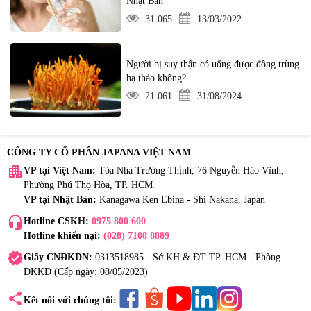
Nhật Bản
31.065
13/03/2022
Người bị suy thận có uống được đông trùng
hạ thảo không?
21.061
31/08/2024
CÔNG TY CỔ PHẦN JAPANA VIỆT NAM
apartment
VP tại Việt Nam:
Tòa Nhà Trường Thịnh, 76 Nguyễn Háo Vĩnh,
Phường Phú Thọ Hòa, TP. HCM
VP tại Nhật Bản:
Kanagawa Ken Ebina - Shi Nakana, Japan
headset_mic
Hotline CSKH:
0975 800 600
Hotline khiếu nại:
(028) 7108 8889
verified
Giấy CNĐKDN:
0313518985 - Sở KH & ĐT TP. HCM - Phòng
ĐKKD (Cấp ngày: 08/05/2023)
share
Kết nối với chúng tôi: