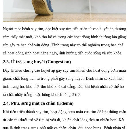
Người mắc bệnh suy tim, đặc biệt suy tim tiến triển từ cao huyết áp thường
cảm thấy mệt mỏi, khó thở kể cả trong các hoạt động bình thường lẫn gắng
sức gây ra hạn chế vận động. Tình trạng này có thể nghiêm trọng hạn chế
cả hoạt động sinh hoạt hàng ngày, ảnh hưởng đến cuộc sống và sức khỏe.
2.3. Ứ trệ, sung huyết (Congestion)
Đây là triệu chứng cao huyết áp gây suy tim khiến cho hoạt động bơm máu
giảm, chất lỏng tích tụ trong phổi gây sung huyết. Bệnh nhân sẽ xuất hiện
tình trạng ho, khó thở, thở khò khè dai dẳng. Đôi khi bệnh nhân có thể ho
ra chất nhầy trắng hoặc hồng là dịch lỏng ứ trệ.
2.4. Phù, sưng mắt cá chân (Edema)
Khi tiến triển thành suy tim, hoạt động bơm máu của tim để lưu thông máu
từ các chi dưới trở về tim bị yếu đi, khiến chất lỏng tích tụ nhiều hơn. Kết
quả là tình trạng sưng phù mắt cá chân, chân, đùi hoặc bụng. Bệnh nhân vì