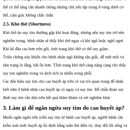
thế có thể tăng cân nhanh chóng nhưng chủ yếu tập trung ở vùng dưới cơ
thể, cảm giác không chắc chắn.
2.5. Khó thở (Shortness)
Khó thở do suy tim thường gặp khi hoạt động, nhưng nếu suy tim trở nên
nghiêm trọng, bệnh nhân sẽ thấy khó thở ngay cả khi ngủ hoặc nghỉ ngơi.
Khi kê đầu cao hơn trên gối, tình trạng khó thở có thể suy giảm.
Triệu chứng này khiến cho bệnh nhân ngủ không sâu giấc, dễ mệt mỏi và
tâm trạng lo lắng, bất ổn hơn. TÌnh trạng khó thở càng nặng càng cho thấy
suy tim nghiêm trọng và dịch tích tụ nhiều trong phổi.
Các dấu hiệu suy tim cho cao huyết áp trên có vai trò quan trọng để nhận
biết sớm ở bệnh nhân cao huyết áp có nguy cơ suy tim. Để chẩn đoán xác
định suy tim cần dựa trên kết quả thăm khám và xét nghiệm khác.
3. Làm gì để ngăn ngừa suy tim do cao huyết áp?
Muốn ngăn ngừa tiến triển suy tim từ bệnh cao huyết áp, người bệnh cần
kiểm soát mức huyết áp ổn định bằng tuân thủ điều trị, thay đổi lối sống và