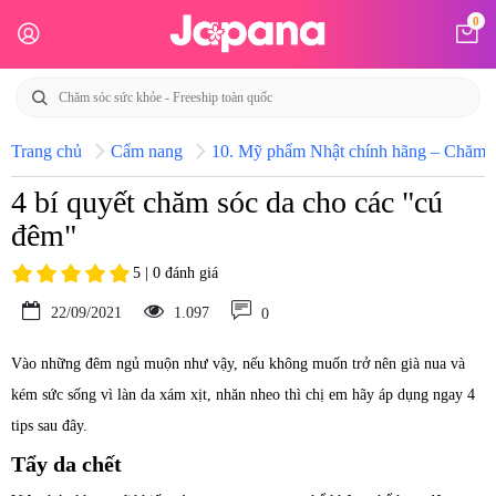
0
Trang chủ
Cẩm nang
10. Mỹ phẩm Nhật chính hãng – Chăm só
4 bí quyết chăm sóc da cho các "cú
đêm"
5 | 0 đánh giá
22/09/2021
1.097
0
Vào những đêm ngủ muộn như vậy, nếu không muốn trở nên già nua và
kém sức sống vì làn da xám xịt, nhăn nheo thì chị em hãy áp dụng ngay 4
tips sau đây.
Tẩy da chết