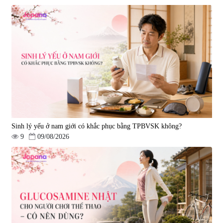
Tẩy tế bào chết Nichiei Bussan
Viên uống hỗ trợ bền thành
Nano NMN+ Peeling Gel
mạch, ngừa tai biến Elastin Plus
Luxury 200g
& Nattokinase Hokoen 80 viên
|
0
|
0
1.490.000 đ
980.000 đ
Sinh lý yếu ở nam giới có khắc phục bằng TPBVSK không?
9
09/08/2026
Viên uống bổ gan Ribeto Shoji
Viên uống hỗ trợ cải thiện thoát
Hepaclean 60 viên
vị đĩa đệm Kyoto Has 30 viên
|
543.205
|
14.560
690.000 đ
1.600.000 đ