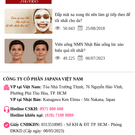
Đắp mặt nạ xong thì nên làm gì tiếp theo để
tốt nhất cho da?
50.043
25/08/2018
Viên uống NMN Nhật Bản uống lúc nào
hiệu quả tốt nhất?
49.225
06/07/2023
CÔNG TY CỔ PHẦN JAPANA VIỆT NAM
apartment
VP tại Việt Nam:
Tòa Nhà Trường Thịnh, 76 Nguyễn Háo Vĩnh,
Phường Phú Thọ Hòa, TP. HCM
VP tại Nhật Bản:
Kanagawa Ken Ebina - Shi Nakana, Japan
headset_mic
Hotline CSKH:
0975 800 600
Hotline khiếu nại:
(028) 7108 8889
verified
Giấy CNĐKDN:
0313518985 - Sở KH & ĐT TP. HCM - Phòng
ĐKKD (Cấp ngày: 08/05/2023)