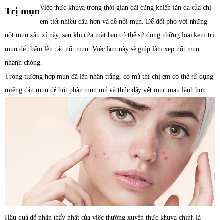
Việc thức khuya trong thời gian dài cũng khiến làn da của chị
Trị mụn
em tiết nhiều dầu hơn và dễ nổi mụn. Để đối phó với những
nốt mụn xấu xí này, sau khi rửa mặt bạn có thể sử dụng những loại kem trị
mụn để chấm lên các nốt mụn. Việc làm này sẽ giúp làm xẹp nốt mụn
nhanh chóng.
Trong trường hợp mụn đã lên nhân trắng, có mủ thì chị em có thể sử dụng
miếng dán mụn để hút phần mụn mủ và thúc đẩy vết mụn mau lành hơn.
Hậu quả dễ nhận thấy nhất của việc thường xuyên thức khuya chính là