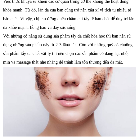
Việc thức khuya sẽ khiến các cơ quan trong cơ thể không thể hoạt động
khỏe mạnh. Từ đó, làn da của bạn cũng trở nên xấu xí vì tích tụ nhiều tế
bào chết. Vì vậy, chị em đừng quên chăm chỉ tẩy tế bào chết để duy trì làn
da khỏe mạnh, hồng hào và đầy sức sống.
Với những cô nàng sử dụng sản phẩm tẩy da chết hóa học thì bạn nên sử
dụng những sản phẩm này từ 2-3 lần/tuần. Còn với những quý cô chuộng
sản phẩm tẩy da chết vật lý thì nên chọn các sản phẩm có dạng hạt nhỏ,
mịn và massage thật nhẹ nhàng để tránh làm tổn thương đến da mặt.