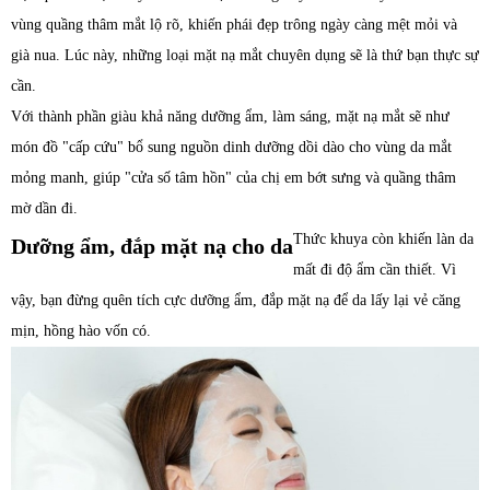
vùng quầng thâm mắt lộ rõ, khiến phái đẹp trông ngày càng mệt mỏi và
già nua. Lúc này, những loại mặt nạ mắt chuyên dụng sẽ là thứ bạn thực sự
cần.
Với thành phần giàu khả năng dưỡng ẩm, làm sáng, mặt nạ mắt sẽ như
món đồ "cấp cứu" bổ sung nguồn dinh dưỡng dồi dào cho vùng da mắt
mỏng manh, giúp "cửa số tâm hồn" của chị em bớt sưng và quầng thâm
mờ dần đi.
Thức khuya còn khiến làn da
Dưỡng ẩm, đắp mặt nạ cho da
mất đi độ ẩm cần thiết. Vì
vậy, bạn đừng quên tích cực dưỡng ẩm, đắp mặt nạ để da lấy lại vẻ căng
mịn, hồng hào vốn có.