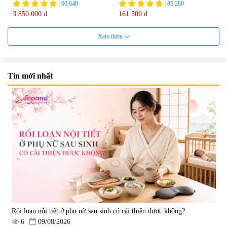
|
60.640
|
85.280
3.850.000 đ
161.500 đ
Xem thêm
Tin mới nhất
Viên uống bổ não Ribeto Shoji
Viên nang uống cải thiện thị lực,
Ichoha Ekisu Plus - 90 viên
trí nhớ DHA + EPA + Flaxseed
Oil 30 viên/gói - Date 02/2027
|
57.920
|
52.346
1.450.000 đ
225.000 đ
Rối loạn nội tiết ở phụ nữ sau sinh có cải thiện được không?
6
09/08/2026