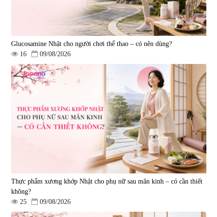
Glucosamine Nhật cho người chơi thể thao – có nên dùng?
16
09/08/2026
Viên uống hỗ trợ giấc ngủ Fujina
Viên uống phòng ngừa & hỗ trợ
Sleepy Nhật Bản 80 viên
điều trị đột quỵ Biken Kinase
Gold 60 viên
|
13.760
|
0
580.000 đ
1.570.000 đ
Thực phẩm xương khớp Nhật cho phụ nữ sau mãn kinh – có cần thiết
không?
25
09/08/2026