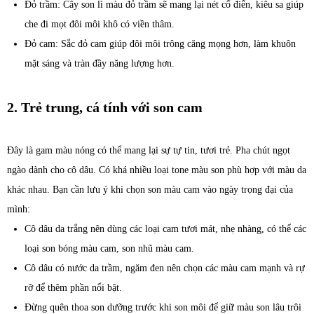
Đỏ trầm: Cây son lì màu đỏ trầm sẽ mang lại nét cổ điển, kiêu sa giúp
che đi mọt đôi môi khô có viền thâm.
Đỏ cam: Sắc đỏ cam giúp đôi môi trông căng mọng hơn, làm khuôn
mặt sáng và tràn đầy năng lượng hơn.
2. Trẻ trung, cá tính với son cam
Đây là gam màu nóng có thể mang lại sự tự tin, tươi trẻ. Pha chút ngọt
ngào dành cho cô dâu. Có khá nhiều loại tone màu son phù hợp với màu da
khác nhau. Bạn cần lưu ý khi chọn son màu cam vào ngày trọng đại của
mình:
Cô dâu da trắng nên dùng các loại cam tươi mát, nhẹ nhàng, có thể các
loại son bóng màu cam, son nhũ màu cam.
Cô dâu có nước da trầm, ngăm đen nên chọn các màu cam mạnh và rự
rỡ để thêm phần nổi bật.
Đừng quên thoa son dưỡng trước khi son môi để giữ màu son lâu trôi