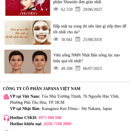
phẩm Shiseido đơn giản nhất
62.559
29/06/2023
Đắp mặt nạ xong thì nên làm gì tiếp theo để
tốt nhất cho da?
50.041
25/08/2018
Viên uống NMN Nhật Bản uống lúc nào
hiệu quả tốt nhất?
49.208
06/07/2023
CÔNG TY CỔ PHẦN JAPANA VIỆT NAM
apartment
VP tại Việt Nam:
Tòa Nhà Trường Thịnh, 76 Nguyễn Háo Vĩnh,
Phường Phú Thọ Hòa, TP. HCM
VP tại Nhật Bản:
Kanagawa Ken Ebina - Shi Nakana, Japan
headset_mic
Hotline CSKH:
0975 800 600
Hotline khiếu nại:
(028) 7108 8889