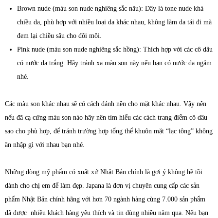
Brown nude (màu son nude nghiêng sắc nâu): Đây là tone nude khá
chiều da, phù hợp với nhiều loại da khác nhau, không làm da tái đi mà
đem lại chiều sâu cho đôi môi.
Pink nude (màu son nude nghiêng sắc hồng): Thích hợp với các cô dâu
có nước da trắng. Hãy tránh xa màu son này nếu bạn có nước da ngăm
nhé.
Các màu son khác nhau sẽ có cách đánh nền cho mặt khác nhau. Vậy nên
nếu đã cạ cứng màu son nào hãy nên tìm hiểu các cách trang điểm cô dâu
sao cho phù hợp, để tránh trường hợp tổng thể khuôn mặt “lạc tông” không
ăn nhập gì với nhau bạn nhé.
Những dòng mỹ phẩm có xuất xứ Nhật Bản chính là gợi ý không hề tồi
dành cho chị em để làm đẹp. Japana là đơn vị chuyên cung cấp các sản
phẩm Nhật Bản chính hãng với hơn 70 ngành hàng cùng 7.000 sản phẩm
đã được nhiều khách hàng yêu thích và tin dùng nhiều năm qua. Nếu bạn