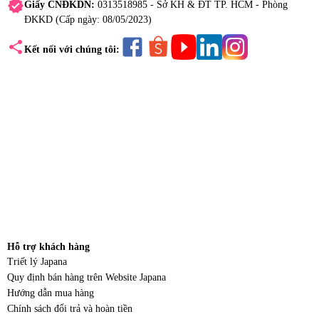
verified
Giấy CNĐKDN:
0313518985 - Sở KH & ĐT TP. HCM - Phòng
ĐKKD (Cấp ngày: 08/05/2023)
share
Kết nối với chúng tôi:
Hỗ trợ khách hàng
Triết lý Japana
Quy định bán hàng trên Website Japana
Hướng dẫn mua hàng
Chính sách đổi trả và hoàn tiền