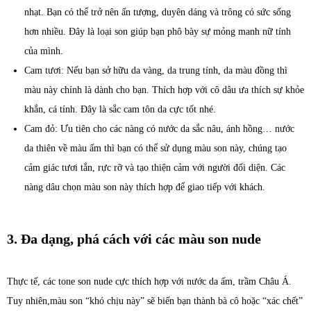
nhạt. Bạn có thể trở nên ấn tượng, duyên dáng và trông có sức sống
hơn nhiều. Đây là loại son giúp bạn phô bày sự mỏng manh nữ tính
của mình.
Cam tươi: Nếu bạn sở hữu da vàng, da trung tính, da màu đồng thì
màu này chính là dành cho bạn. Thích hợp với cô dâu ưa thích sự khỏe
khắn, cá tính. Đây là sắc cam tôn da cực tốt nhé.
Cam đỏ: Ưu tiên cho các nàng có nước da sắc nâu, ánh hồng… nước
da thiên về màu ấm thì bạn có thể sử dụng màu son này, chúng tạo
cảm giác tươi tắn, rực rỡ và tạo thiện cảm với người đối diện. Các
nàng dâu chọn màu son này thích hợp để giao tiếp với khách.
3. Đa dạng, phá cách với các màu son nude
Thực tế, các tone son nude cực thích hợp với nước da ấm, trầm Châu Á.
Tuy nhiên,màu son “khó chịu này” sẽ biến bạn thành bà cô hoặc “xác chết”