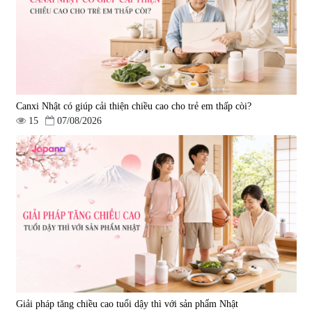
Canxi Nhật có giúp cải thiện chiều cao cho trẻ em thấp còi?
15
07/08/2026
Viên uống hỗ trợ giấc ngủ Fujina
Viên uống phòng ngừa & hỗ trợ
Sleepy Nhật Bản 80 viên
điều trị đột quỵ Biken Kinase
Gold 60 viên
|
13.760
|
0
580.000 đ
1.570.000 đ
Giải pháp tăng chiều cao tuổi dậy thì với sản phẩm Nhật