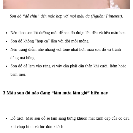
Son đỏ “dễ chịu” đến mức hợp với mọi màu da (Nguồn: Pinterest).
Nên thoa son lót dưỡng môi để son đỏ được lên đều và bền màu hơn.
Son đỏ không “hợp cạ” lắm với đôi môi mỏng.
Nên trang điểm nhẹ nhàng với tone nhạt hơn màu son đỏ và tránh
dùng má hồng.
Son đỏ dễ lem vào răng vì vậy cần phải cẩn thận khi cười, liếm hoặc
bặm môi.
3 Màu son đỏ nào đang “làm mưa làm gió” hiện nay
Đỏ tươi: Màu son đỏ sẽ làm sáng bừng khuôn mặt xinh đẹp của cô dâu
khi chụp hình và lúc đón khách.