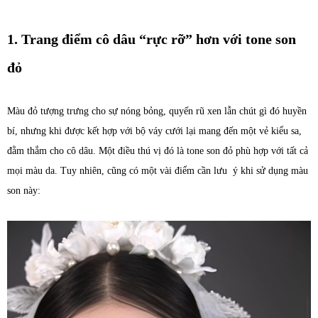
1. Trang điểm cô dâu “rực rỡ” hơn với tone son
đỏ
Màu đỏ tượng trưng cho sự nóng bỏng, quyến rũ xen lẫn chút gì đó huyền
bí, nhưng khi được kết hợp với bộ váy cưới lại mang đến một vẻ kiểu sa,
đằm thắm cho cô dâu. Một điều thú vị đó là tone son đỏ phù hợp với tất cả
mọi màu da. Tuy nhiên, cũng có một vài điểm cần lưu ý khi sử dụng màu
son này: