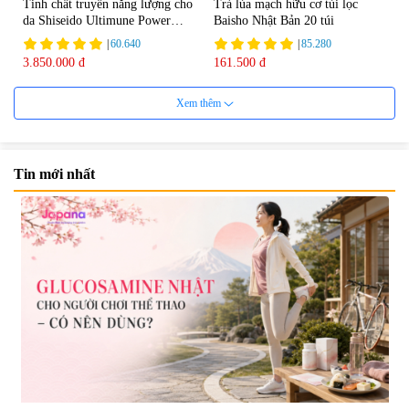
Tinh chất truyền năng lượng cho
Trà lúa mạch hữu cơ túi lọc
da Shiseido Ultimune Power
Baisho Nhật Bản 20 túi
75ml
|
60.640
|
85.280
3.850.000 đ
161.500 đ
Xem thêm
Tin mới nhất
Viên uống bổ não Ribeto Shoji
Viên nang uống cải thiện thị lực,
Ichoha Ekisu Plus - 90 viên
trí nhớ DHA + EPA + Flaxseed
Oil 30 viên/gói - Date 02/2027
|
57.920
|
52.346
1.450.000 đ
225.000 đ