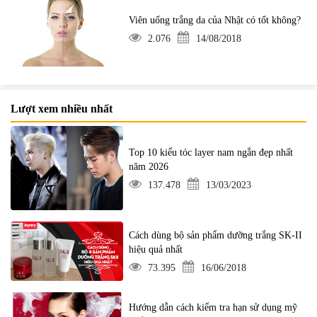
Viên uống trắng da của Nhật có tốt không?
2.076
14/08/2018
Lượt xem nhiều nhất
Top 10 kiểu tóc layer nam ngắn đẹp nhất
năm 2026
137.478
13/03/2023
Cách dùng bộ sản phẩm dưỡng trắng SK-II
hiệu quả nhất
73.395
16/06/2018
Hướng dẫn cách kiểm tra hạn sử dụng mỹ