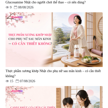
Glucosamine Nhật cho người chơi thể thao – có nên dùng?
9
08/08/2026
Tẩy tế bào chết Nichiei Bussan
Viên uống hỗ trợ bền thành
Nano NMN+ Peeling Gel
mạch, ngừa tai biến Elastin Plus
Luxury 200g
& Nattokinase Hokoen 80 viên
|
0
|
0
1.490.000 đ
980.000 đ
Thực phẩm xương khớp Nhật cho phụ nữ sau mãn kinh – có cần thiết
không?
15
07/08/2026
Viên uống bổ gan Ribeto Shoji
Viên uống hỗ trợ cải thiện thoát
Hepaclean 60 viên
vị đĩa đệm Kyoto Has 30 viên
|
543.205
|
14.560
690.000 đ
1.600.000 đ