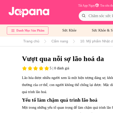
Tải App Ngay
Tra cứu đ
Sức Khỏe
Sức Khỏe & S
Danh Mục Sản Phẩm
Trang chủ
Cẩm nang
10. Mỹ phẩm Nhật c
Vượt qua nỗi sợ lão hoá da
5 | 0 đánh giá
Lão hóa được nhiều người xem là một hiện tượng đáng sợ, kh
thường của cơ thể, con người không thể chống lại được. Mặc 
quá trình lão hoá.
Yếu tố làm chậm quá trình lão hoá
Một
trong những yếu tố quan trọng để làm chậm quá trình lão h