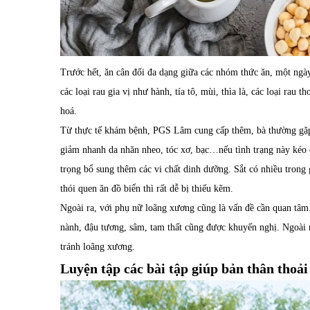
Trước
hết, ă
n
cân đối đa
dạng
giữa các nhóm
thức ăn, một
ngà
các loại rau gia vị
như hành, tía tô, mùi, thìa là, các loại rau t
hoá.
Từ thực tế khám bệnh, PGS Lâm cung cấp thêm, bà thường gặ
giảm nhanh da nhăn nheo, tóc xơ, bạc…nếu tình trạng này kéo d
trọng bổ
sung thêm các
vi chất dinh dưỡng
. Sắt có nhiều trong
thói quen ăn đồ biển thì rất
dễ bị
thiếu kẽm
.
Ngoài
ra, với phụ nữ
loãng xương
cũng là vấn đề cần quan tâm.
nành, đậu tương
,
sâm, tam thất cũng được khuyến nghị. Ngoài
r
tránh loãng xương.
Luyện tập các bài tập giúp bản thân thoải