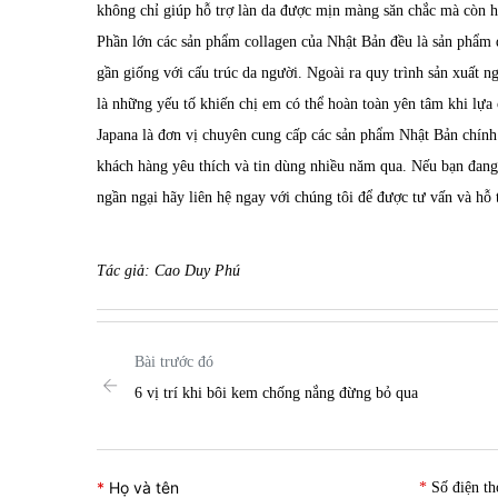
không chỉ giúp hỗ trợ làn da được mịn màng săn chắc mà còn h
Phần lớn các sản phẩm
collagen
của Nhật Bản đều là sản phẩm đư
gần giống với cấu trúc da người. Ngoài ra quy trình sản xuất n
là những yếu tố khiến chị em có thể hoàn toàn yên tâm khi lựa
Japana
là đơn vị chuyên cung cấp các sản phẩm Nhật Bản chín
khách hàng yêu thích và tin dùng nhiều năm qua. Nếu bạn đan
ngần ngại hãy liên hệ ngay với chúng tôi để được tư vấn và hỗ t
Tác giả: Cao Duy Phú
Bài trước đó
6 vị trí khi bôi kem chống nắng đừng bỏ qua
Họ và tên
Số điện th