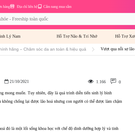
ơn hàng
Địa chỉ liên hệ
Cẩm nang mua sắm
inh Lý Nam
Hỗ Trợ Não & Trí Nhớ
Hỗ Trợ Xư
hính hãng – Chăm sóc da an toàn & hiệu quả
Vượt qua nỗi sợ lão
21/10/2021
1.166
0
ông mong muốn. Tuy nhiên, đây
là quá trình diễn tiến sinh lý bình
dù không chống lại được lão hoá nhưng con người có thể được làm chậm
oá đó là một lối sống khoa học với chế độ dinh dưỡng hợp lý và tinh