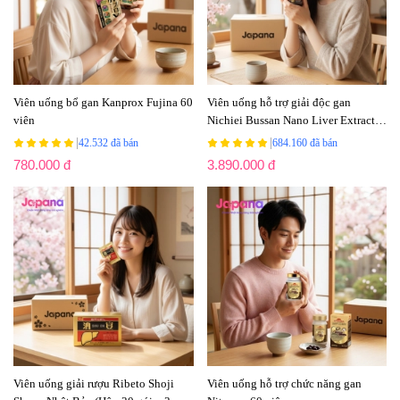
Viên uống bổ gan Kanprox Fujina 60
Viên uống hỗ trợ giải độc gan
viên
Nichiei Bussan Nano Liver Extract
Sperm EX 330 viên
|
|
42.532 đã bán
684.160 đã bán
780.000 đ
3.890.000 đ
Viên uống giải rượu Ribeto Shoji
Viên uống hỗ trợ chức năng gan