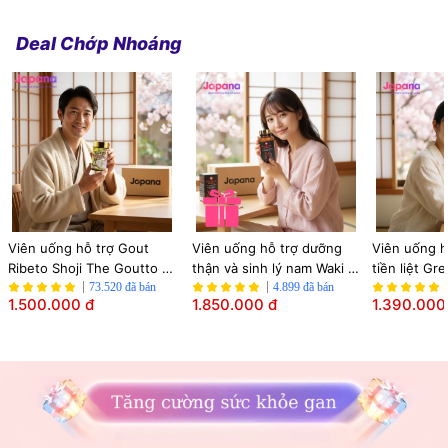
Deal Chớp Nhoáng
Viên uống hỗ trợ Gout 
Viên uống hỗ trợ dưỡng 
Viên uống h
Ribeto Shoji The Goutto 
thận và sinh lý nam Waki 
tiền liệt Gr
150 viên
73.520 đã bán
Kidney & Men`s 180 viên - 
4.899 đã bán
Sukatto Gre
1.500.000 đ
1.850.000 đ
1.390.000
Date 09/2027
Date 11/202