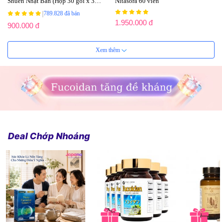
Shuen Nhật Bản (Hộp 30 gói x 3
Nitasora 60 viên
viên)
|
789.828 đã bán
1.950.000 đ
900.000 đ
Xem thêm
Deal Chớp Nhoáng