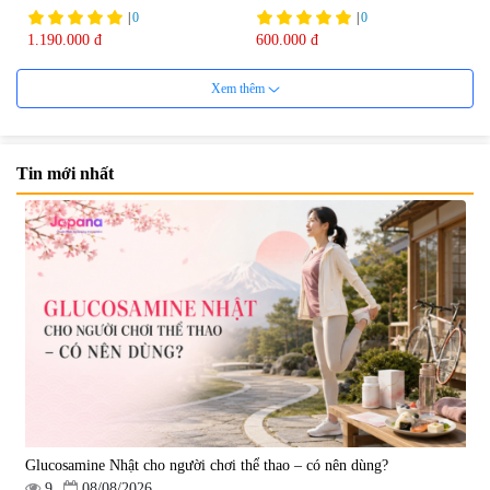
|
0
|
0
1.190.000 đ
600.000 đ
7%
Xem thêm
Tin mới nhất
Viên uống cải thiện nội tiết tố nữ
Viên uống hỗ trợ dưỡng thận và
Welson For Women Hàn Quốc
sinh lý nam Waki Kidney &
60 viên
Men`s 180 viên - Date 09/2027
|
10.560
|
4.899
739.350 đ
1.850.000 đ
795.000 đ
7%
Glucosamine Nhật cho người chơi thể thao – có nên dùng?
9
08/08/2026