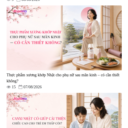
Viên uống hỗ trợ tăng cường
Viên uống đông trùng hạ thảo hỗ
sinh lý nam Testosterone Welson
trợ tăng cường sinh lực
For Men 60 viên
Tohchukasou Premium Yo
|
10.400
|
33.654
Group 180 viên - Date 08/2027
739.350 đ
2.500.000 đ
795.000 đ
Thực phẩm xương khớp Nhật cho phụ nữ sau mãn kinh – có cần thiết
không?
15
07/08/2026
Combo 2 Viên uống tăng cường
sinh lực nam giới Smart Power
120 viên
|
32.649
3.160.000 đ