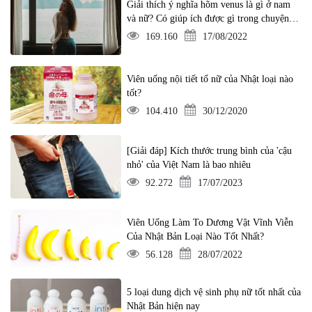
Giải thích ý nghĩa hõm venus là gì ở nam
và nữ? Có giúp ích được gì trong chuyện ấy
không?
169.160
17/08/2022
Viên uống nội tiết tố nữ của Nhật loại nào
tốt?
104.410
30/12/2020
[Giải đáp] Kích thước trung bình của 'cậu
nhỏ' của Việt Nam là bao nhiêu
92.272
17/07/2023
Viên Uống Làm To Dương Vật Vĩnh Viễn
Của Nhật Bản Loại Nào Tốt Nhất?
56.128
28/07/2022
5 loại dung dịch vệ sinh phụ nữ tốt nhất của
Nhật Bản hiện nay