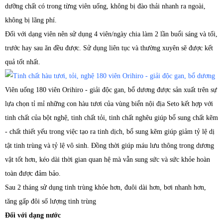
dưỡng chất có trong từng viên uống, không bị đào thải nhanh ra ngoài,
không bị lãng phí.
Đối với dạng viên nên sử dụng 4 viên/ngày chia làm 2 lần buổi sáng và tối,
trước hay sau ăn đều được. Sử dụng liên tục và thường xuyên sẽ được kết
quả tốt nhất.
Viên uống 180 viên Orihiro - giải độc gan, bổ dương được sản xuất trên sự
lựa chọn tỉ mỉ những con hàu tươi của vùng biển nội địa Seto kết hợp với
tinh chất của bột nghệ, tinh chất tỏi, tinh chất nghêu giúp bổ sung chất kẽm
- chất thiết yếu trong việc tạo ra tinh dịch, bổ sung kẽm giúp giảm tỷ lệ dị
tật tinh trùng và tỷ lệ vô sinh. Đồng thời giúp máu lưu thông trong dương
vật tốt hơn, kéo dài thời gian quan hệ mà vẫn sung sức và sức khỏe hoàn
toàn được đảm bảo.
Sau 2 tháng sử dụng tinh trùng khỏe hơn, đuôi dài hơn, bơi nhanh hơn,
tăng gấp đôi số lượng tinh trùng
Đối với dạng nước