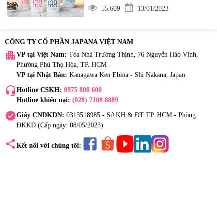
55.609
13/01/2023
CÔNG TY CỔ PHẦN JAPANA VIỆT NAM
apartment
VP tại Việt Nam:
Tòa Nhà Trường Thịnh, 76 Nguyễn Háo Vĩnh,
Phường Phú Thọ Hòa, TP. HCM
VP tại Nhật Bản:
Kanagawa Ken Ebina - Shi Nakana, Japan
headset_mic
Hotline CSKH:
0975 800 600
Hotline khiếu nại:
(028) 7108 8889
verified
Giấy CNĐKDN:
0313518985 - Sở KH & ĐT TP. HCM - Phòng
ĐKKD (Cấp ngày: 08/05/2023)
share
Kết nối với chúng tôi: