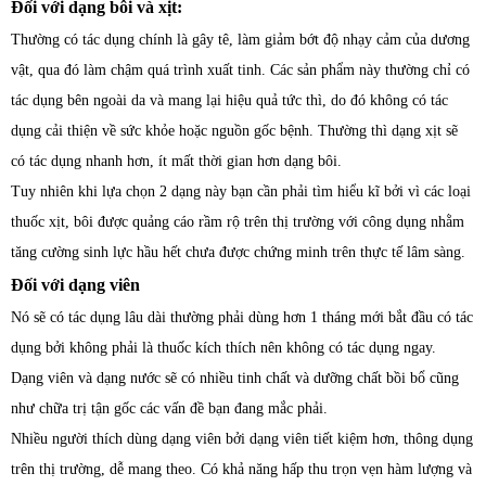
Đối với dạng bôi và xịt:
Thường có tác dụng chính là gây tê, làm giảm bớt độ nhạy cảm của dương
vật, qua đó làm chậm quá trình xuất tinh. Các sản phẩm này thường chỉ có
tác dụng bên ngoài da và mang lại hiệu quả tức thì, do đó không có tác
dụng cải thiện về sức khỏe hoặc nguồn gốc bệnh. Thường thì dạng xịt sẽ
có tác dụng nhanh hơn, ít mất thời gian hơn dạng bôi.
Tuy nhiên khi lựa chọn 2 dạng này bạn cần phải tìm hiểu kĩ bởi vì các loại
thuốc xịt, bôi được quảng cáo rầm rộ trên thị trường với công dụng nhằm
tăng cường sinh lực hầu hết chưa được chứng minh trên thực tế lâm sàng.
Đối với dạng viên
Nó sẽ có tác dụng lâu dài thường phải dùng hơn 1 tháng mới bắt đầu có tác
dụng bởi không phải là thuốc kích thích nên không có tác dụng ngay.
Dạng viên và dạng nước sẽ có nhiều tinh chất và dưỡng chất bồi bổ cũng
như chữa trị tận gốc các vấn đề bạn đang mắc phải.
Nhiều người thích dùng dạng viên bởi dạng viên tiết kiệm hơn, thông dụng
trên thị trường, dễ mang theo. Có khả năng hấp thu trọn vẹn hàm lượng và