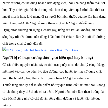
Nước thường có tác dụng nhanh hơn dạng viên, bởi khả năng thẩm thấu tốt
hơn. Tuy nhiên giá thành thường mắc hơn dạng viên, quá trình đào thải ra
ngoài nhanh hơn, khó mang đi ra ngoài bởi kích thước của nó lớn hơn dạng
viên. Dạng nước thường bổ sung thêm một số hương vị để dễ uống.
Dạng nước thường sử dụng 1 chai/ngày, uống sau khi ăn khoảng 30 phút,
sáng hay tối đều được, nên dùng 1 lần bởi khi chia ra làm 2 buổi thì dưỡng
chất trong chai sẽ mất dần đi.
Người bị rối loạn cương dương có hiệu quả hay không?
Có rất nhiều nguyên nhân xảy ra tình trạng này như: do tâm lý căng thẳng,
mệt mỏi kéo dài; do bệnh lý: tiểu đường, cao huyết áp; hay sử dụng chất
kích thích: rượu, bia, thuốc lá…; giảm hàm lượng Testosterone…
Thuốc tăng sinh lý chỉ là sản phẩm hỗ trợ quá trình điều trị mà thôi, không
có tác dụng thay thế thuốc chữa bệnh. Người bệnh nên làm theo hướng dẫn
của bác sĩ cũng như có chế độ ăn uống dinh dưỡng và luyện tập thể dục
hợp lý.