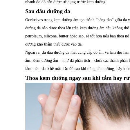
nhanh do đó cần được sử dụng trước kem dưỡng.
Sau dầu dưỡng da
Occlusives trong kem dưỡng ẩm tạo thành “hàng rào” giữa da v
dưỡng da nào được thoa lên trên kem dưỡng ẩm đều không thể
petroleum, silicone, butter hoặc sáp, sẽ tốt hơn nếu bạn thoa
dưỡng khó thẩm thấu được vào da.
Ngoài ra, dù dầu dưỡng da mặt cung cấp độ ẩm và làm dịu làm 
ẩm. Kem dưỡng ẩm – như đã phân tích – chứa các thành phần h
làm mềm da ở bề mặt. Do đó sau khi dùng dầu dưỡng, hãy kiê
Thoa kem dưỡng ngay sau khi tắm hay r