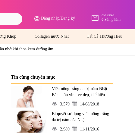
GIỎ HÀNG
Đăng nhập
/
Đăng ký
0
Sản phẩm
ơng Khớp
Collagen nước Nhật
Tất Cả Thương Hiệu
ần nhớ khi thoa kem dưỡng ẩm
Tin cùng chuyên mục
Viên uống trắng da trị nám Nhật
Bản - tôn vinh vẻ đẹp, thể hiện
đẳng cấp
3.579
14/08/2018
Bí quyết sử dụng viên uống trắng
da trị nám của Nhật
2.989
11/11/2016