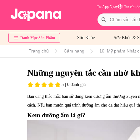
Tải App Ngay
Tra cứu đ
Sức Khỏe
Sức Khỏe & S
Danh Mục Sản Phẩm
Trang chủ
Cẩm nang
10. Mỹ phẩm Nhật c
Những nguyên tắc cần nhớ k
5 | 0 đánh giá
Bạn đang thắc mắc bạn sử dụng kem dưỡng ẩm thường xuyên n
cách. Nếu bạn muốn quá trình dưỡng ẩm cho da đạt hiệu quả th
Kem dưỡng ẩm là gì?