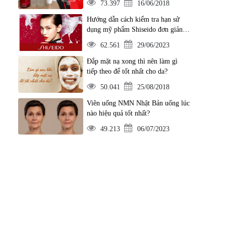
73.397
16/06/2018
Hướng dẫn cách kiểm tra hạn sử
dụng mỹ phẩm Shiseido đơn giản
nhất
62.561
29/06/2023
Đắp mặt nạ xong thì nên làm gì
tiếp theo để tốt nhất cho da?
50.041
25/08/2018
Viên uống NMN Nhật Bản uống lúc
nào hiệu quả tốt nhất?
49.213
06/07/2023