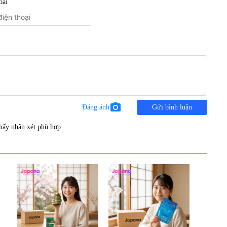
oại
photo_camera
Đăng ảnh
Gửi bình luận
hấy nhận xét phù hợp