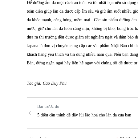
Để dưỡng ẩm da một cách an toàn và tốt nhất bạn nên sử dụng
toàn diện giúp làn da được cấp ẩm sâu và giữ ẩm suốt nhiều gi
da khỏe mạnh, căng bóng, mềm mại. Các sản phẩm dưỡng ẩm Nhậ
nước, giữ cho làn da luôn căng mịn, không bị khô, bong tróc 
đưa ra thị trường đều được giám sát nghiêm ngặt và đảm bảo đạ
Japana
là đơn vị chuyên cung cấp các sản phẩm Nhật Bản chín
khách hàng yêu thích và tin dùng nhiều năm qua. Nếu bạn đan
Bản, đừng ngần ngại hãy liên hệ ngay với chúng tôi để được tư 
Tác giả: Cao Duy Phú
Bài trước đó
5 điều cần tránh để đẩy lùi lão hoá cho làn da của bạn