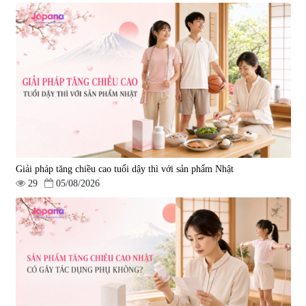
Viên uống hỗ trợ điều trị ung thư
Bột uống nâng cao sức khỏe,
Nano Fucoidan Premium Yo
tăng sức đề kháng Nano
Group 130 viên - Date 03/2027
Fucoidan Extract Granule
|
121.329
|
2.047
(2gx30 gói)
8.500.000 đ
4.300.000 đ
Giải pháp tăng chiều cao tuổi dậy thì với sản phẩm Nhật
29
05/08/2026
Viên nang hỗ trợ điều trị ung thư
Bột uống hỗ trợ tăng cường miễn
& chống suy mòn khối cơ
dịch Tokyo Res 1000 30 gói
Okinawa Fucoidan Gold – 150
|
0
|
12.160
viên
3.850.000 đ
3.960.000 đ