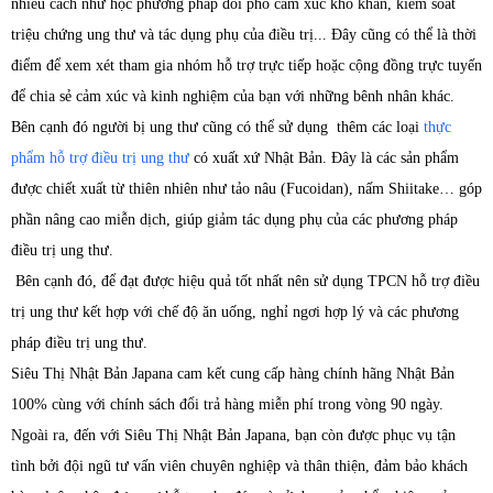
nhiều cách như học phương pháp đối phó cảm xúc khó khăn, kiểm soát
triệu chứng ung thư và tác dụng phụ của điều trị... Đây cũng có thể là thời
điểm để xem xét tham gia nhóm hỗ trợ trực tiếp hoặc cộng đồng trực tuyến
để chia sẻ cảm xúc và kinh nghiệm của bạn với những bênh nhân khác.
Bên cạnh đó người bị ung thư cũng có thể sử dụng thêm các loại
thực
phẩm hỗ trợ điều trị ung thư
có xuất xứ Nhật Bản. Đây là các sản phẩm
được chiết xuất từ thiên nhiên như tảo nâu (Fucoidan), nấm Shiitake… góp
phần nâng cao miễn dịch, giúp giảm tác dụng phụ của các phương pháp
điều trị ung thư.
Bên cạnh đó, để đạt được hiệu quả tốt nhất nên sử dụng TPCN hỗ trợ điều
trị ung thư kết hợp với chế độ ăn uống, nghỉ ngơi hợp lý và các phương
pháp điều trị ung thư.
Siêu Thị Nhật Bản Japana cam kết cung cấp hàng chính hãng Nhật Bản
100% cùng với chính sách đổi trả hàng miễn phí trong vòng 90 ngày.
Ngoài ra, đến với Siêu Thị Nhật Bản Japana, bạn còn được phục vụ tận
tình bởi đội ngũ tư vấn viên chuyên nghiệp và thân thiện, đảm bảo khách