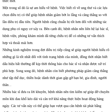
thức mới.
Một trong số đó là sự am hiểu về bệnh. Việc biết rõ về ung thư và các lựa
chọn điều trị có thể giúp bệnh nhân giảm bớt lo lắng và căng thẳng so với
lần điều trị đầu tiên. Người bệnh cũng chuẩn bị tốt hơn đối với những tác
dụng phụ có nguy cơ xảy ra. Bên cạnh đó, bệnh nhân nên liên hệ lại bác sĩ,
bệnh viện, phòng khám mình đã từng chữa trị để có những tư vấn thích
hợp và thoải mái hơn.
Những kinh nghiệm trong đợt điều trị tiếp cũng sẽ giúp người bệnh hiểu rõ
những gì là tốt nhất đối với tình trạng bệnh của mình, đồng thời nhận biết
dấu hiệu bất thường để kịp thời thông báo cho bác sĩ và nhận được xử trí
phù hợp. Song song đó, bệnh nhân còn biết phương pháp giảm căng thẳng
như tập thể dục, thiền hoặc dành thời gian gặp gỡ bạn bè, gia đình, người
thân...
Nhiều bác sĩ đưa ra lời khuyên, bệnh nhân nên tìm kiếm sự giúp đỡ chuyên
môn khi đau khổ kéo dài và cản trở khả năng thực hiện hoạt động hàng
ngày. Các tư vấn này có thể giúp bạn vượt qua căn bệnh tái phát bằng