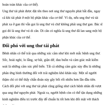
hoàn toàn khác của cơ thể).
Ung thư tái phát được đặt tên theo nơi ung thư nguyên phát bắt đầu, ngay
cả khi tái phát ở một bộ phận khác của cơ thể. Ví dụ, nếu ung thư vú tái
phát xa ở gan thì vẫn gọi là ung thư vú chứ không phải ung thư gan. Bác sĩ
gọi đó là ung thư vú di căn. Di căn có nghĩa là ung thư đã lan sang một bộ
phận khác của cơ thể.
Đối phó với ung thư tái phát
Bênh nhân có thể trải qua những xúc cảm như khi mới mắc bệnh ung thư.
Sốc, hoài nghi, lo lắng, sợ hãi, giận dữ, đau buồn và cảm giác mất kiểm
soát là những cảm xúc phổ biến. Tất cả những cảm giác này đều là những
phản ứng bình thường đối với trải nghiệm khó khăn này. Một số người
thậm chí có thể thấy chẩn đoán này gây bối rối nhiều hơn lần đầu tiên.
Cách đối phó với ung thư tái phát cũng giống như cách bệnh nhân đã vượt
qua ung thư nguyên phát. Ngoài ra, người bệnh còn có thể tận dụng những
kinh nghiệm điều trị trước đây để chuẩn bị tốt hơn khi đối mặt với thách