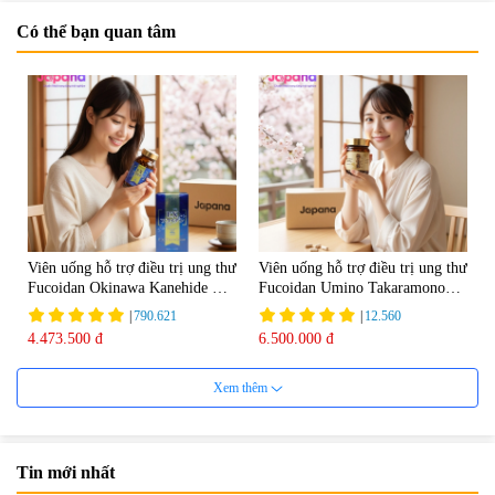
Có thể bạn quan tâm
Viên uống hỗ trợ điều trị ung thư
Viên uống hỗ trợ điều trị ung thư
Fucoidan Okinawa Kanehide Bio
Fucoidan Umino Takaramono
EX 323mg - 150 viên
130 viên - Date 04/2027
|
790.621
|
12.560
4.473.500 đ
6.500.000 đ
Xem thêm
Tin mới nhất