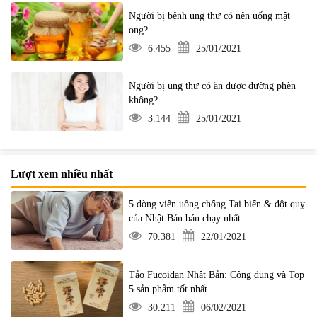
Người bị bệnh ung thư có nên uống mật
ong?
6.455
25/01/2021
Người bị ung thư có ăn được đường phèn
không?
3.144
25/01/2021
Lượt xem nhiều nhất
5 dòng viên uống chống Tai biến & đột quỵ
của Nhật Bản bán chạy nhất
70.381
22/01/2021
Tảo Fucoidan Nhật Bản: Công dụng và Top
5 sản phẩm tốt nhất
30.211
06/02/2021