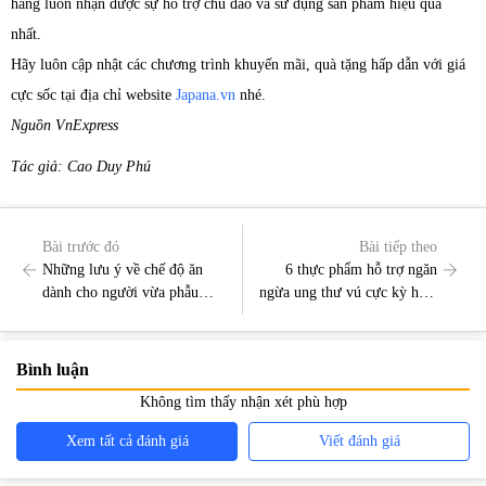
hàng luôn nhận được sự hỗ trợ chu đáo và sử dụng sản phẩm hiệu quả
nhất.
Hãy luôn cập nhật các chương trình khuyến mãi, quà tặng hấp dẫn với giá
cực sốc tại địa chỉ website
Japana.vn
nhé.
Nguồn VnExpress
Tác giả: Cao Duy Phú
Bài trước đó
Bài tiếp theo
Những lưu ý về chế độ ăn
6 thực phẩm hỗ trợ ngăn
dành cho người vừa phẫu
ngừa ung thư vú cực kỳ hiệu
thuật ung thư đại tràng
quả
Bình luận
Không tìm thấy nhận xét phù hợp
Xem tất cả đánh giá
Viết đánh giá