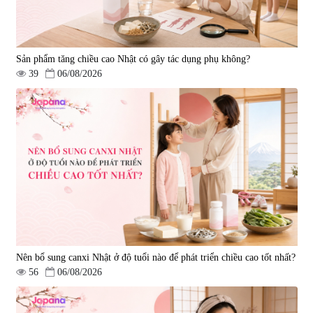
Sản phẩm tăng chiều cao Nhật có gây tác dụng phụ không?
39
06/08/2026
Viên uống tăng cường miễn dịch
Viên uống hỗ trợ điều trị ung thư
Ribeto Shoji Fukujyusen 180
Kanehide Bio Okinawa Fucoidan
viên
xanh 180 viên
|
32.160
|
0
9.850.000 đ
2.450.000 đ
Nên bổ sung canxi Nhật ở độ tuổi nào để phát triển chiều cao tốt nhất?
56
06/08/2026