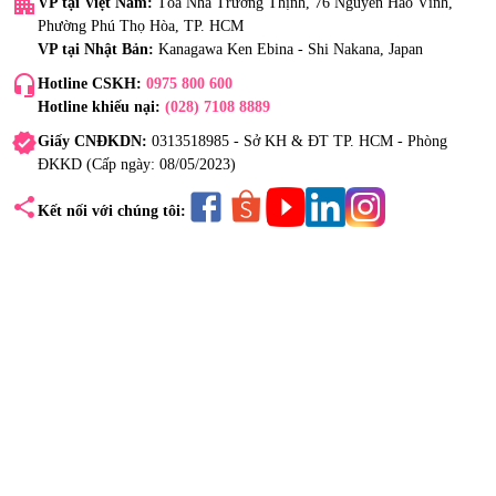
apartment
VP tại Việt Nam:
Tòa Nhà Trường Thịnh, 76 Nguyễn Háo Vĩnh,
Phường Phú Thọ Hòa, TP. HCM
VP tại Nhật Bản:
Kanagawa Ken Ebina - Shi Nakana, Japan
headset_mic
Hotline CSKH:
0975 800 600
Hotline khiếu nại:
(028) 7108 8889
verified
Giấy CNĐKDN:
0313518985 - Sở KH & ĐT TP. HCM - Phòng
ĐKKD (Cấp ngày: 08/05/2023)
share
Kết nối với chúng tôi: