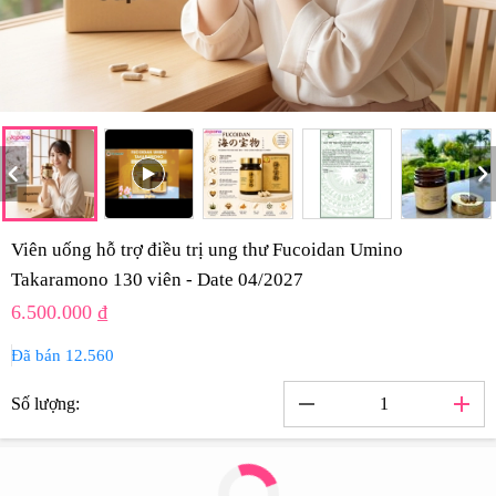
hevron_left
chevron_rig
Viên uống hỗ trợ điều trị ung thư Fucoidan Umino
Takaramono 130 viên - Date 04/2027
6.500.000 ₫
Đã bán 12.560
remove
add
Số lượng: