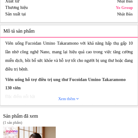
Xuất xứ
Nhật Bản
Thương hiệu
Yo Group
Sản xuất tại
Nhật Bản
Mô tả sản phẩm
Viên uống Fucoidan Umino Takaramono với khả năng hấp thụ gấp 10
lần nhờ công nghệ Nano, mang lại hiệu quả cao trong việc tăng cường
miễn dịch, bồi bổ sức khỏe và hỗ trợ tốt cho người bị ung thư hoặc đang
điều trị bệnh.
Viên uống hỗ trợ điều trị ung thư Fucoidan Umino Takaramono
130 viên
Đặc điểm nổi bật
Xem thêm
expand_more
Chiết xuất Fucoidan tinh khiết từ tảo nâu Nhật Bản – công thức mạnh
mẽ hỗ trợ miễn dịch: Sản phẩm chứa Fucoidan chiết xuất từ tảo nâu
Sản phẩm đã xem
(1 sản phẩm)
Mozuku & Wakame vùng Okinawa (Nhật Bản) — nguồn fucoidan chất
lượng cao với cấu trúc polysaccharide giúp tăng cường hệ miễn dịch tự