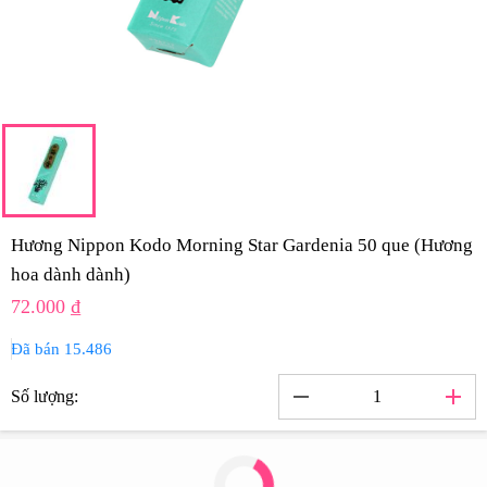
Hương Nippon Kodo Morning Star Gardenia 50 que (Hương
hoa dành dành)
72.000 ₫
Đã bán 15.486
remove
add
Số lượng: