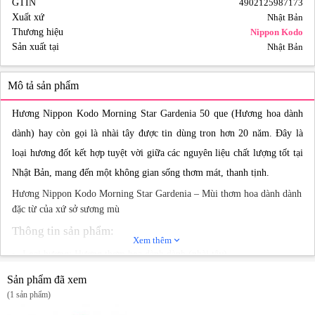
GTIN
4902125987173
Xuất xứ
Nhật Bản
Thương hiệu
Nippon Kodo
Sản xuất tại
Nhật Bản
Mô tả sản phẩm
Hương Nippon Kodo Morning Star Gardenia 50 que (Hương hoa dành
dành) hay còn gọi là nhài tây được tin dùng tron hơn 20 năm. Đây là
loại hương đốt kết hợp tuyệt vời giữa các nguyên liệu chất lượng tốt tại
Nhật Bản, mang đến một không gian sống thơm mát, thanh tịnh.
Hương Nippon Kodo Morning Star Gardenia – Mùi thơm hoa dành dành
đặc từ của xứ sở sương mù
Thông tin sản phẩm:
Xem thêm
expand_more
Loại hương: Hương thơm hoa dành dành (nhài tây)
Thành phần: Làm từ gỗ và hương hoa dành dành
Sản phẩm đã xem
Thời gian đốt: 25 phút
(1 sản phẩm)
Độ dài que hương: 21cm