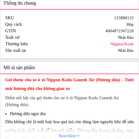
Thông tin chung
SKU
123HM133
Quy cách
Hộp
GTIN
4904872307228
Xuất xứ
Nhật Bản
Thương hiệu
Nippon Kodo
Sản xuất tại
Nhật Bản
Mô tả sản phẩm
Gel thơm cho xe ô tô Nippon Kodo Gonesh Air (Hương dừa) - Tươi
mát hương dừa cho không gian xe
Điểm nổi bật của gel thơm cho xe ô tô Nippon Kodo Gonesh Air
(Hương dừa):
Hương dừa ngọt dịu
Dừa không chỉ là một loài hoa quả mà còn dùng làm nguyên liệu để nấu
nướng hoặc chiết xuất để làm mỹ phẩm. Hương dừa thoang thoảng, ngọt
Xem thêm
expand_more