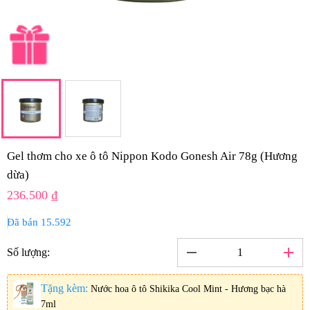
Gel thơm cho xe ô tô Nippon Kodo Gonesh Air 78g (Hương
dừa)
236.500 ₫
Đã bán 15.592
remove
add
Số lượng:
Tặng kèm:
Nước hoa ô tô Shikika Cool Mint - Hương bạc hà
7ml