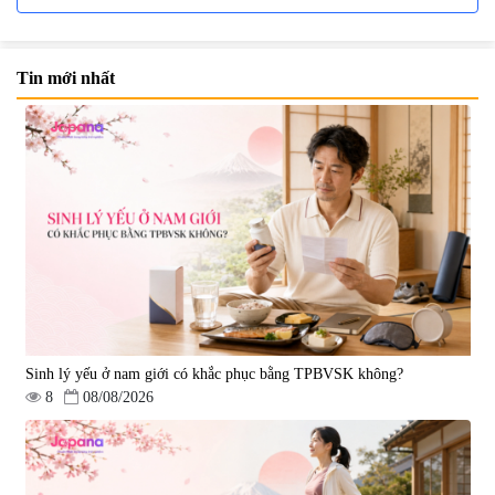
Tin mới nhất
Nước uống đẹp da Collagen
Nước uống Collagen Kaza Rose
20000mg Plus (Hộp 10 chai x
Lady 5000mg (Hộp 10 chai x
50ml)
50ml)
|
789.120
|
67.440
1.200.000 đ
950.000 đ
Sinh lý yếu ở nam giới có khắc phục bằng TPBVSK không?
8
08/08/2026
Nước uống Collagen Shinnippai
Top 5.000mg (Hộp 10 chai x