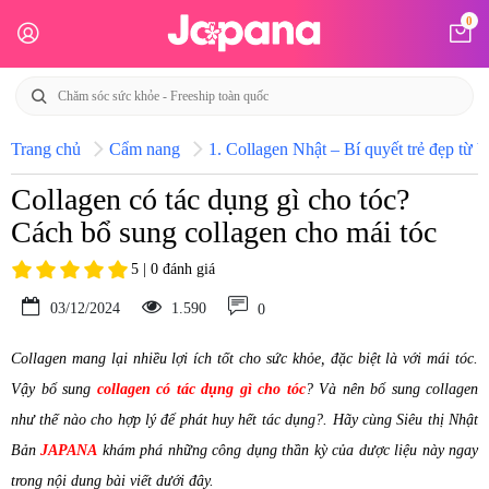
0
Trang chủ
Cẩm nang
1. Collagen Nhật – Bí quyết trẻ đẹp từ b
Collagen có tác dụng gì cho tóc?
Cách bổ sung collagen cho mái tóc
5 | 0 đánh giá
03/12/2024
1.590
0
Collagen mang lại nhiều lợi ích tốt cho sức khỏe, đặc biệt là với mái tóc.
Vậy bổ sung
collagen có tác dụng gì cho tóc
? Và nên bổ sung collagen
như thế nào cho hợp lý để phát huy hết tác dụng?. Hãy cùng Siêu thị Nhật
Bản
JAPANA
khám phá những công dụng thần kỳ của dược liệu này ngay
trong nội dung bài viết dưới đây.