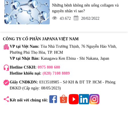
Những bệnh không nên uống collagen và
nguyên nhân vì sao?
43.672
20/02/2022
CÔNG TY CỔ PHẦN JAPANA VIỆT NAM
apartment
VP tại Việt Nam:
Tòa Nhà Trường Thịnh, 76 Nguyễn Háo Vĩnh,
Phường Phú Thọ Hòa, TP. HCM
VP tại Nhật Bản:
Kanagawa Ken Ebina - Shi Nakana, Japan
headset_mic
Hotline CSKH:
0975 800 600
Hotline khiếu nại:
(028) 7108 8889
verified
Giấy CNĐKDN:
0313518985 - Sở KH & ĐT TP. HCM - Phòng
ĐKKD (Cấp ngày: 08/05/2023)
share
Kết nối với chúng tôi: