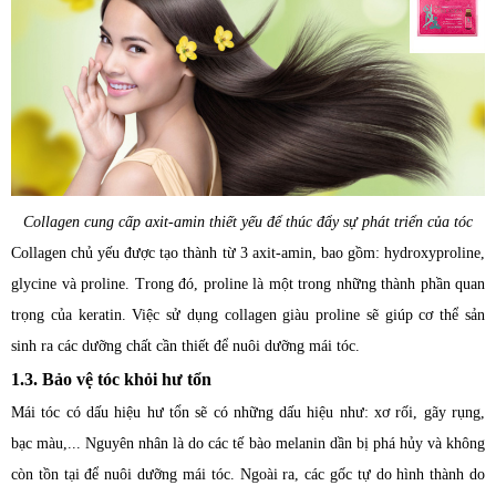
Collagen cung cấp axit-amin thiết yếu để thúc đẩy sự phát triển của tóc
Collagen chủ yếu được tạo thành từ 3 axit-amin, bao gồm: hydroxyproline,
glycine và proline. Trong đó, proline là một trong những thành phần quan
trọng của keratin. Việc sử dụng collagen giàu proline sẽ giúp cơ thể sản
sinh ra các dưỡng chất cần thiết để nuôi dưỡng mái tóc.
1.3. Bảo vệ tóc khỏi hư tổn
Mái tóc có dấu hiệu hư tổn sẽ có những dấu hiệu như: xơ rối, gãy rụng,
bạc màu,... Nguyên nhân là do các tế bào melanin dần bị phá hủy và không
còn tồn tại để nuôi dưỡng mái tóc. Ngoài ra, các gốc tự do hình thành do