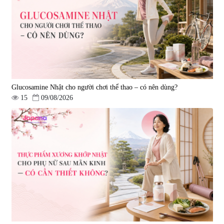
50ml)
|
128.720
693.000 đ
Glucosamine Nhật cho người chơi thể thao – có nên dùng?
15
09/08/2026