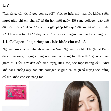
ta?
“Cái răng, cái tóc là góc con người”. Việc sở hữu một mái tóc khỏe, suôn
mượt giúp chị em phụ nữ tự tin hơn mỗi ngày. Bổ sung collagen vào chế
độ chăm sóc cá nhân được coi là giải pháp hiệu quả để duy trì và cải thiện
sức khỏe mái tóc. Dưới đây là 5 lợi ích của collagen cho mái tóc chúng ta:
1.1. Collagen tăng cường sự chắc khỏe cho mái tóc
Nghiên cứu của các nhà khoa học tại Viện Nghiên cứu RIKEN (Nhật Bản)
đã chỉ ra rằng, lượng collagen ở gần các nang tóc theo thời gian sẽ dần
giảm đi. Điều này dẫn đến tình trạng rụng tóc, tóc mọc không đều. Nhờ
khả năng chống oxy hóa của collagen sẽ giúp cải thiện số lượng tóc, củng
cố sức khỏe cho các nang tóc.