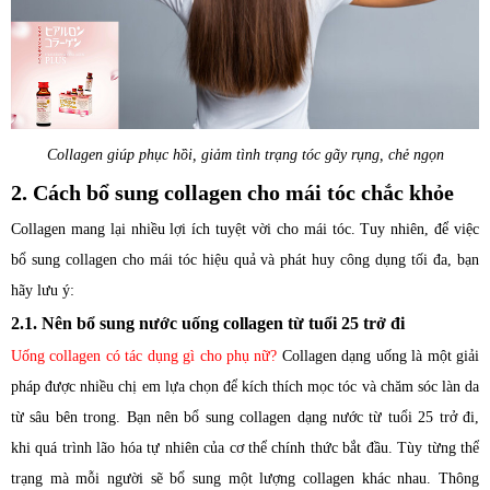
Collagen giúp phục hồi, giảm tình trạng tóc gãy rụng, chẻ ngọn
2. Cách bổ sung collagen cho mái tóc chắc khỏe
Collagen mang lại nhiều lợi ích tuyệt vời cho mái tóc. Tuy nhiên, để việc
bổ sung collagen cho mái tóc hiệu quả và phát huy công dụng tối đa, bạn
hãy lưu ý:
2.1. Nên bổ sung nước uống collagen từ tuổi 25 trở đi
Uống collagen có tác dụng gì cho phụ nữ
?
Collagen dạng uống là một giải
pháp được nhiều chị em lựa chọn để kích thích mọc tóc và chăm sóc làn da
từ sâu bên trong. Bạn nên bổ sung collagen dạng nước từ tuổi 25 trở đi,
khi quá trình lão hóa tự nhiên của cơ thể chính thức bắt đầu. Tùy từng thể
trạng mà mỗi người sẽ bổ sung một lượng collagen khác nhau. Thông