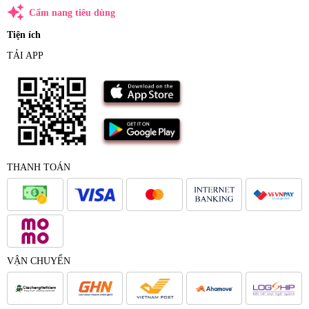
auto_awesome
Cẩm nang tiêu dùng
Tiện ích
TẢI APP
THANH TOÁN
VẬN CHUYỂN