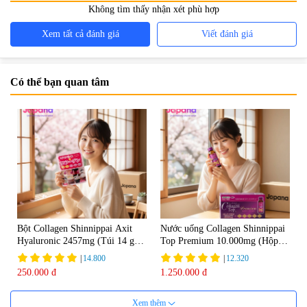
Không tìm thấy nhận xét phù hợp
Xem tất cả đánh giá
Viết đánh giá
Có thể bạn quan tâm
Bột Collagen Shinnippai Axit
Nước uống Collagen Shinnippai
Hyaluronic 2457mg (Túi 14 gói
Top Premium 10.000mg (Hộp
x 3g) - Date 04/2027
10 chai x 50ml)
|
14.800
|
12.320
250.000 đ
1.250.000 đ
Xem thêm