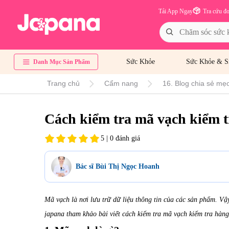
Tải App Ngay
Tra cứu đ
Sức Khỏe
Sức Khỏe & S
Danh Mục Sản Phẩm
Trang chủ
Cẩm nang
16. Blog chia sẻ mẹo
Cách kiểm tra mã vạch kiểm t
5 | 0 đánh giá
Bác sĩ Bùi Thị Ngọc Hoanh
Mã vạch là nơi lưu trữ dữ liệu thông tin của các sản phẩm. V
japana tham khảo bài viết cách kiểm tra mã vạch kiểm tra hàng