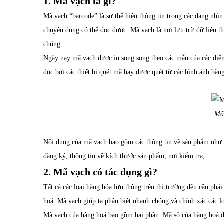
1. Mã vạch là gì?
Mã vạch “barcode” là sự thể hiện thông tin trong các dạng nhì
chuyên dụng có thể đọc được. Mã vạch là nơi lưu trữ dữ liệu t
chúng.
Ngày nay mã vạch được in song song theo các mẫu của các điể
đọc bởi các thiết bị quét mã hay được quét từ các hình ảnh bằ
Mã 
Nội dung của mã vạch bao gồm các thông tin về sản phẩm như: 
đăng ký, thông tin về kích thước sản phẩm, nơi kiểm tra,...
2. Mã vạch có tác dụng gì?
Tất cả các loại hàng hóa lưu thông trên thị trường đều cần p
hoá. Mã vạch giúp ta phân biệt nhanh chóng và chính xác các l
Mã vạch của hàng hoá bao gồm hai phần: Mã số của hàng hoá để