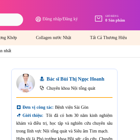
GIỎ HÀNG
Đăng nhập
/
Đăng ký
0
Sản phẩm
ơng Khớp
Collagen nước Nhật
Tất Cả Thương Hiệu
ản nhất
Bác sĩ Bùi Thị Ngọc Hoanh
Chuyên khoa Nội tổng quát
local_hospital
Đơn vị công tác:
Bệnh viện Sài Gòn
bubble_chart
Giới thiệu:
Tôi đã có hơn 30 năm kinh nghiệm
khám và điều trị, học tập và nghiên cứu chuyên sâu
trong lĩnh vực Nội tổng quát và Siêu âm Tim mạch.
Hiện tôi là Phó trưởng khoa Hồi sức cấp cứu, Chuyên