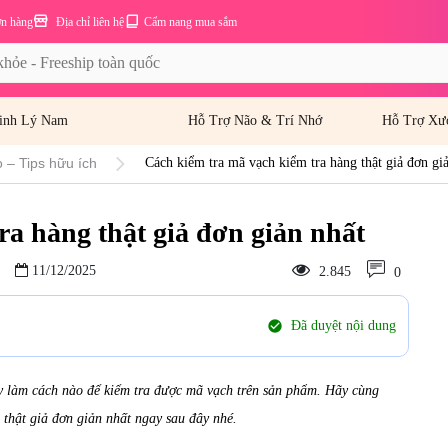
ơn hàng
Địa chỉ liên hệ
Cẩm nang mua sắm
inh Lý Nam
Hỗ Trợ Não & Trí Nhớ
Hỗ Trợ Xư
 – Tips hữu ích
Cách kiểm tra mã vạch kiểm tra hàng thật giả đơn gi
ra hàng thật giả đơn giản nhất
11/12/2025
2.845
0
check_circle
Đã duyệt nội dung
ậy làm cách nào để kiểm tra được mã vạch trên sản phẩm. Hãy cùng
 thật giả đơn giản nhất ngay sau đây nhé.