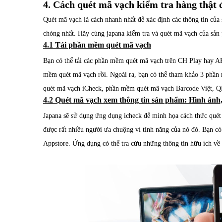
4. Cách quét mã vạch kiểm tra hàng thật 
Quét mã vạch là cách nhanh nhất để xác định các thông tin của
chóng nhất. Hãy cùng japana kiểm tra và quét mã vạch của sả
4.1 Tải phần mềm quét mã vạch
Bạn có thể tải các phần mềm quét mã vạch trên CH Play hay AP
mềm quét mã vạch rồi. Ngoài ra, bạn có thể tham khảo 3 phầ
quét mã vạch iCheck, phần mềm quét mã vạch Barcode Việt, Q
4.2 Quét mã vạch xem thông tin sản phẩm: Hình ảnh,
Japana sẽ sử dụng ứng dụng icheck để minh họa cách thức quét
được rất nhiều người ưa chuộng vì tính năng của nó đó. Bạn c
Appstore. Ứng dụng có thể tra cứu những thông tin hữu ích về