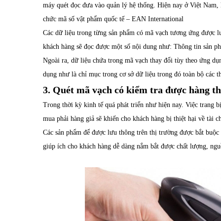
máy quét đọc đưa vào quản lý hệ thống. Hiện nay ở Việt Nam,
chức mã số vật phẩm quốc tế – EAN International
Các dữ liệu trong từng sản phẩm có mã vạch tương ứng được lư
khách hàng sẽ đọc được một số nội dung như: Thông tin sản p
Ngoài ra, dữ liệu chứa trong mã vạch thay đổi tùy theo ứng dụ
dụng như là chỉ mục trong cơ sở dữ liệu trong đó toàn bộ các t
3. Quét mã vạch có kiểm tra được hàng th
Trong thời kỳ kinh tế quá phát triển như hiện nay. Việc trang b
mua phải hàng giả sẽ khiến cho khách hàng bị thiệt hại về tài
Các sản phẩm để được lưu thông trên thị trường được bắt buộc 
giúp ích cho khách hàng dễ dàng nắm bắt được chất lượng, ng