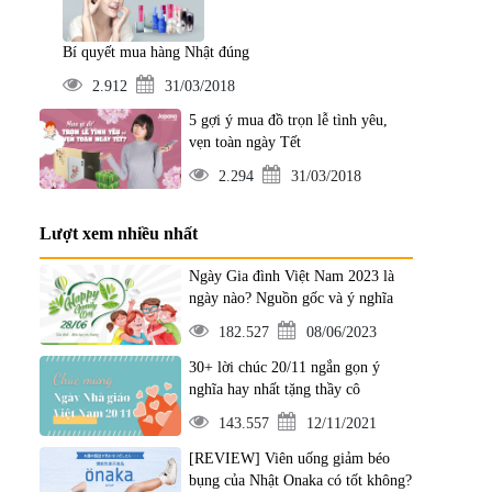
Bí quyết mua hàng Nhật đúng
2.912
31/03/2018
5 gợi ý mua đồ trọn lễ tình yêu,
vẹn toàn ngày Tết
2.294
31/03/2018
Lượt xem nhiều nhất
Ngày Gia đình Việt Nam 2023 là
ngày nào? Nguồn gốc và ý nghĩa
182.527
08/06/2023
30+ lời chúc 20/11 ngắn gọn ý
nghĩa hay nhất tặng thầy cô
143.557
12/11/2021
[REVIEW] Viên uống giảm béo
bụng của Nhật Onaka có tốt không?