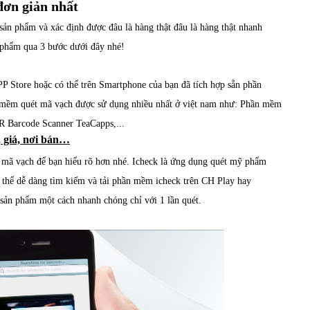
đơn giản nhất
 sản phẩm và xác định được đâu là hàng thật đâu là hàng thật nhanh
n phẩm qua 3 bước dưới đây nhé!
P Store hoặc có thể trên Smartphone của bạn đã tích hợp sẵn phần
n mềm quét mã vạch được sử dụng nhiều nhất ở việt nam như: Phần mềm
R Barcode Scanner TeaCapps,...
 giá, nơi bán…
 mã vạch để bạn hiểu rõ hơn nhé. Icheck là ứng dụng quét mỹ phẩm
ó thể dễ dàng tìm kiếm và tải phần mềm icheck trên CH Play hay
 sản phẩm một cách nhanh chóng chỉ với 1 lần quét.