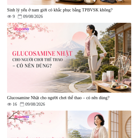
Sinh lý yếu ở nam giới có khắc phục bằng TPBVSK không?
9
09/08/2026
Viên uống bổ gan Ribeto Shoji
Viên uống hỗ trợ cải thiện thoát
Hepaclean 60 viên
vị đĩa đệm Kyoto Has 30 viên
|
543.205
|
14.560
690.000 đ
1.600.000 đ
Glucosamine Nhật cho người chơi thể thao – có nên dùng?
16
09/08/2026
Viên uống hỗ trợ giấc ngủ Fujina
Viên uống phòng ngừa & hỗ trợ
Sleepy Nhật Bản 80 viên
điều trị đột quỵ Biken Kinase
Gold 60 viên
|
13.760
|
0
580.000 đ
1.570.000 đ