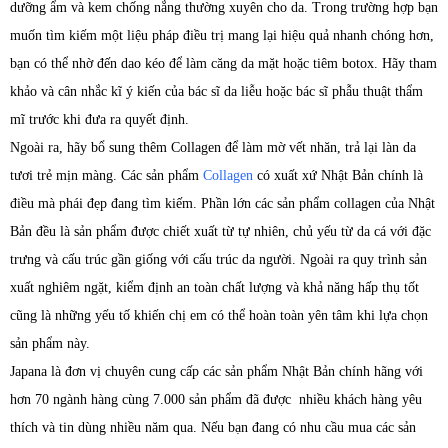
dưỡng ẩm và kem chống nắng thường xuyên cho da. Trong trường hợp bạn
muốn tìm kiếm một liệu pháp điều trị mang lại hiệu quả nhanh chóng hơn,
bạn có thể nhờ đến dao kéo để làm căng da mặt hoặc tiêm botox. Hãy tham
khảo và cân nhắc kĩ ý kiến của ​​bác sĩ da liễu hoặc bác sĩ phẫu thuật thẩm
mĩ trước khi đưa ra quyết định.
Ngoài ra, hãy bổ sung thêm Collagen để làm mờ vết nhăn, trả lại làn da
tươi trẻ mịn màng. Các sản phẩm
Collagen
có xuất xứ Nhật Bản chính là
điều mà phái đẹp đang tìm kiếm. Phần lớn các sản phẩm collagen của Nhật
Bản đều là sản phẩm được chiết xuất từ tự nhiên, chủ yếu từ da cá với đặc
trưng và cấu trúc gần giống với cấu trúc da người. Ngoài ra quy trình sản
xuất nghiêm ngặt, kiểm định an toàn chất lượng và khả năng hấp thụ tốt
cũng là những yếu tố khiến chị em có thể hoàn toàn yên tâm khi lựa chọn
sản phẩm này.
Japana là đơn vị chuyên cung cấp các sản phẩm Nhật Bản chính hãng với
hơn 70 ngành hàng cùng 7.000 sản phẩm đã được nhiều khách hàng yêu
thích và tin dùng nhiều năm qua. Nếu bạn đang có nhu cầu mua các sản