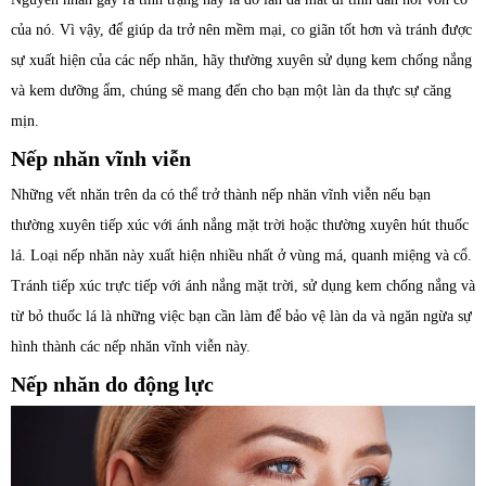
của nó. Vì vậy, để giúp da trở nên mềm mại, co giãn tốt hơn và tránh được
sự xuất hiện của các nếp nhăn, hãy thường xuyên sử dụng kem chống nắng
và kem dưỡng ẩm, chúng sẽ mang đến cho bạn một làn da thực sự căng
mịn.
Nếp nhăn vĩnh viễn
Những vết nhăn trên da có thể trở thành nếp nhăn vĩnh viễn nếu bạn
thường xuyên tiếp xúc với ánh nắng mặt trời hoặc thường xuyên hút thuốc
lá. Loại nếp nhăn này xuất hiện nhiều nhất ở vùng má, quanh miệng và cổ.
Tránh tiếp xúc trực tiếp với ánh nắng mặt trời, sử dụng kem chống nắng và
từ bỏ thuốc lá là những việc bạn cần làm để bảo vệ làn da và ngăn ngừa sự
hình thành các nếp nhăn vĩnh viễn này.
Nếp nhăn do động lực