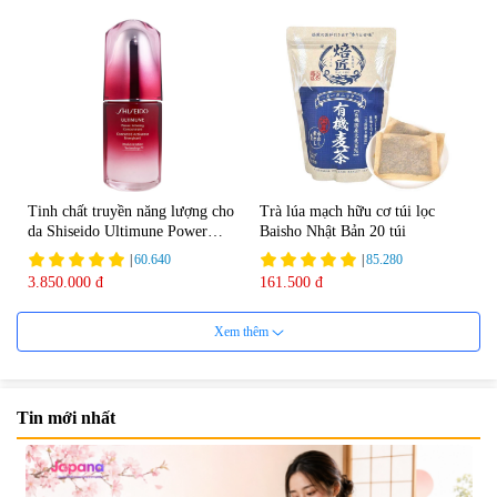
Tinh chất truyền năng lượng cho
Trà lúa mạch hữu cơ túi lọc
da Shiseido Ultimune Power
Baisho Nhật Bản 20 túi
75ml
|
60.640
|
85.280
3.850.000 đ
161.500 đ
Xem thêm
Tin mới nhất