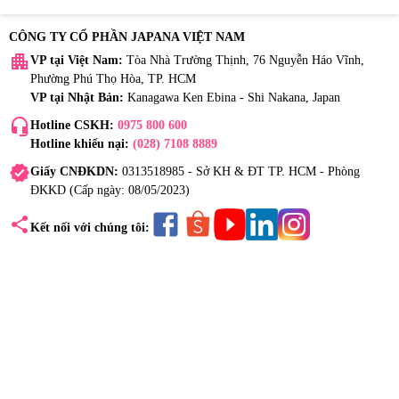
CÔNG TY CỔ PHẦN JAPANA VIỆT NAM
apartment
VP tại Việt Nam:
Tòa Nhà Trường Thịnh, 76 Nguyễn Háo Vĩnh,
Phường Phú Thọ Hòa, TP. HCM
VP tại Nhật Bản:
Kanagawa Ken Ebina - Shi Nakana, Japan
headset_mic
Hotline CSKH:
0975 800 600
Hotline khiếu nại:
(028) 7108 8889
verified
Giấy CNĐKDN:
0313518985 - Sở KH & ĐT TP. HCM - Phòng
ĐKKD (Cấp ngày: 08/05/2023)
share
Kết nối với chúng tôi: