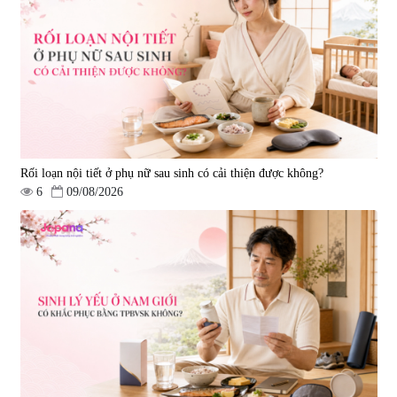
Viên uống bổ não Ribeto Shoji
Viên nang uống cải thiện thị lực,
Ichoha Ekisu Plus - 90 viên
trí nhớ DHA + EPA + Flaxseed
Oil 30 viên/gói - Date 02/2027
|
57.920
|
52.346
1.450.000 đ
225.000 đ
Rối loạn nội tiết ở phụ nữ sau sinh có cải thiện được không?
6
09/08/2026
Tẩy tế bào chết Nichiei Bussan
Viên uống hỗ trợ bền thành
Nano NMN+ Peeling Gel
mạch, ngừa tai biến Elastin Plus
Luxury 200g
& Nattokinase Hokoen 80 viên
|
0
|
0
1.490.000 đ
980.000 đ