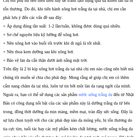
Chị em phụ nữ nên hiểu điều này để tránh lạm dụng quá đà khiến làn da bị
tổn thương. Do đó, khi tiến hành xông hơi trắng da tại nhà, chị em cần
phải lưu ý đến các vấn đề sau đây:
+ Áp dụng đúng tần suất: 1-2 lần/tuần, không được dùng quá nhiều.
+ Sơ chế nguyên liệu kỹ lưỡng để xông hơi.
+ Nên xông hơi vào buổi tối trước khi đi ngủ là tốt nhất.
+ Nên thoa kem dưỡng sau khi xông hơi.
+ Bảo vệ làn da cẩn thận dưới ánh nắng mặt trời.
Trên đây là 2 bí kíp xông hơi trắng da tại nhà chị em nào cũng nên biết mà
chúng tôi muốn sẻ chia cho phái đẹp. Mong rằng sẽ giúp chị em có thêm
cẩm nang chăm da tại nhà, luôn tự tin bởi một làn da rạng ngời của mình.
Ngoài ra, bạn có thể sử dụng các sản phẩm
nước uống trắng da
đến từ Nhật
Bản có công dụng nổi bật của các sản phẩm này là dưỡng trắng da từ bên
trong, đồng thời dưỡng da mịn màng, mềm mại, tràn đầy sức sống. Đây là
sự lựa chọn tuyệt vời cho các phái đẹp nào da mỏng yếu, bị tổn thương do
tia cực tím, tuổi tác hay các mỹ phẩm kém chất lượng, nước uống trắng da