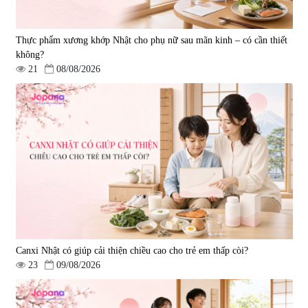
Thực phẩm xương khớp Nhật cho phụ nữ sau mãn kinh – có cần thiết
không?
21
08/08/2026
Viên uống hỗ trợ giấc ngủ Fujina
Viên uống phòng ngừa & hỗ trợ
Sleepy Nhật Bản 80 viên
điều trị đột quỵ Biken Kinase
Gold 60 viên
|
13.760
|
0
580.000 đ
1.570.000 đ
Canxi Nhật có giúp cải thiện chiều cao cho trẻ em thấp còi?
23
09/08/2026