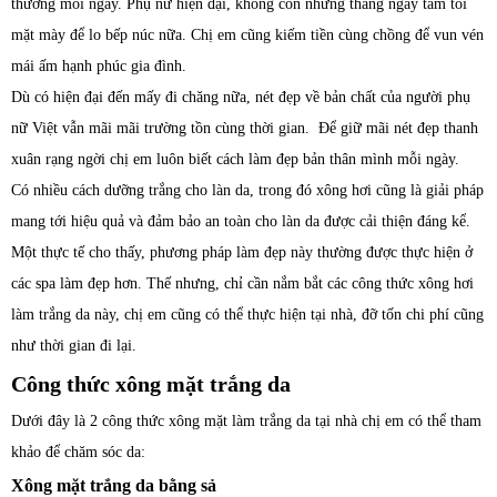
thương mỗi ngày. Phụ nữ hiện đại, không còn những tháng ngày tăm tối
mặt mày để lo bếp núc nữa. Chị em cũng kiếm tiền cùng chồng để vun vén
mái ấm hạnh phúc gia đình.
Dù có hiện đại đến mấy đi chăng nữa, nét đẹp về bản chất của người phụ
nữ Việt vẫn mãi mãi trường tồn cùng thời gian. Để giữ mãi nét đẹp thanh
xuân rạng ngời chị em luôn biết cách làm đẹp bản thân mình mỗi ngày.
Có nhiều cách dưỡng trắng cho làn da, trong đó xông hơi cũng là giải pháp
mang tới hiệu quả và đảm bảo an toàn cho làn da được cải thiện đáng kể.
Một thực tế cho thấy, phương pháp làm đẹp này thường được thực hiện ở
các spa làm đẹp hơn. Thế nhưng, chỉ cần nắm bắt các công thức xông hơi
làm trắng da này, chị em cũng có thể thực hiện tại nhà, đỡ tốn chi phí cũng
như thời gian đi lại.
Công thức xông mặt trắng da
Dưới đây là 2 công thức xông mặt làm trắng da tại nhà chị em có thể tham
khảo để chăm sóc da:
Xông mặt trắng da bằng sả