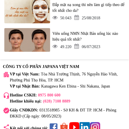
Đắp mặt nạ xong thì nên làm gì tiếp theo để
tốt nhất cho da?
50.043
25/08/2018
Viên uống NMN Nhật Bản uống lúc nào
hiệu quả tốt nhất?
49.220
06/07/2023
CÔNG TY CỔ PHẦN JAPANA VIỆT NAM
apartment
VP tại Việt Nam:
Tòa Nhà Trường Thịnh, 76 Nguyễn Háo Vĩnh,
Phường Phú Thọ Hòa, TP. HCM
VP tại Nhật Bản:
Kanagawa Ken Ebina - Shi Nakana, Japan
headset_mic
Hotline CSKH:
0975 800 600
Hotline khiếu nại:
(028) 7108 8889
verified
Giấy CNĐKDN:
0313518985 - Sở KH & ĐT TP. HCM - Phòng
ĐKKD (Cấp ngày: 08/05/2023)
share
Kết nối với chúng tôi: