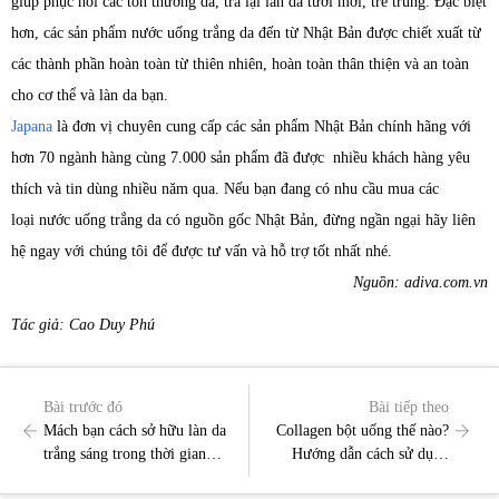
giúp phục hồi các tổn thương da, trả lại làn da tươi mới, trẻ trung. Đặc biệt
hơn, các sản phẩm nước uống trắng da đến từ Nhật Bản được chiết xuất từ
các thành phần hoàn toàn từ thiên nhiên, hoàn toàn thân thiện và an toàn
cho cơ thể và làn da bạn.
Japana
là đơn vị chuyên cung cấp các sản phẩm Nhật Bản chính hãng với
hơn 70 ngành hàng cùng 7.000 sản phẩm đã được nhiều khách hàng yêu
thích và tin dùng nhiều năm qua. Nếu bạn đang có nhu cầu mua các
loại nước uống trắng da có nguồn gốc Nhật Bản, đừng ngần ngại hãy liên
hệ ngay với chúng tôi để được tư vấn và hỗ trợ tốt nhất nhé.
Nguồn: adiva.com.vn
Tác giả: Cao Duy Phú
Bài trước đó
Bài tiếp theo
Mách bạn cách sở hữu làn da
Collagen bột uống thế nào?
trắng sáng trong thời gian
Hướng dẫn cách sử dụng
ngắn
chuẩn nhất