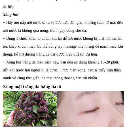
tắt bếp.
Xông hơi
+ Hãy mở nắp nồi nước sả ra và đưa mặt đến gần, khoảng cách từ mặt đến
nồi nước lá không quá nóng, tránh gây bỏng cho da.
+ Dùng 1 chiếc khăn to chùm kín lại để hơi nước không bị mất hơi mà lan
tỏa khắp khuôn mặt. Có thể dùng tay massage nhẹ nhàng để mạch máu lưu
thông, hỗ trợ dưỡng trắng da đạt được hiệu quả tối ưu hơn.
+ Xông hơi trắng da theo cách này, bạn nên áp dụng khoảng 15-20 phút,
đến khi nước hơi nguội đi là được. Thực hiện xong, bạn sẽ thấy tinh thần
mình vô cùng thư giãn, da mặt thông thoáng hơn rất nhiều.
Xông mặt trắng da bằng tía tô