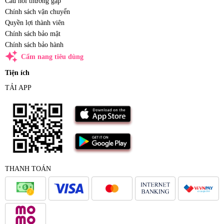
Câu hỏi thường gặp
Chính sách vận chuyển
Quyền lợi thành viên
Chính sách bảo mật
Chính sách bảo hành
auto_awesome
Cẩm nang tiêu dùng
Tiện ích
TẢI APP
THANH TOÁN