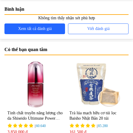
Bình luận
Không tìm thấy nhận xét phù hợp
Xem tất cả đánh giá
Viết đánh giá
Có thể bạn quan tâm
Tinh chất truyền năng lượng cho
Trà lúa mạch hữu cơ túi lọc
da Shiseido Ultimune Power
Baisho Nhật Bản 20 túi
75ml
|
60.640
|
85.280
3.850.000 đ
161.500 đ