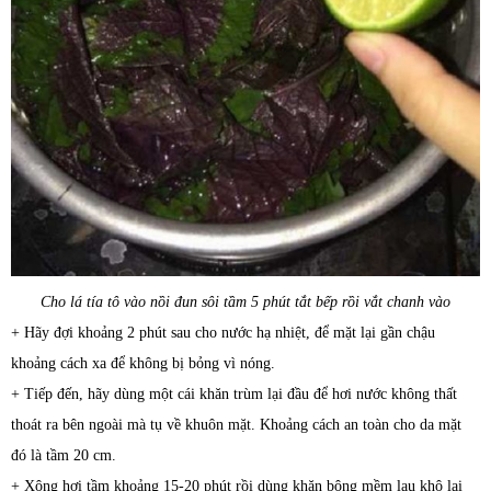
Cho lá tía tô vào nồi đun sôi tầm 5 phút tắt bếp rồi vắt chanh vào
+ Hãy đợi khoảng 2 phút sau cho nước hạ nhiệt, để mặt lại gần chậu
khoảng cách xa để không bị bỏng vì nóng.
+ Tiếp đến, hãy dùng một cái khăn trùm lại đầu để hơi nước không thất
thoát ra bên ngoài mà tụ về khuôn mặt. Khoảng cách an toàn cho da mặt
đó là tầm 20 cm.
+ Xông hơi tầm khoảng 15-20 phút rồi dùng khăn bông mềm lau khô lại