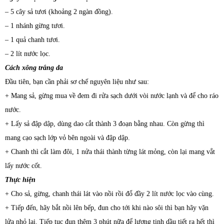
– 5 cây sả tươi (khoảng 2 ngàn đồng).
– 1 nhánh gừng tươi.
– 1 quả chanh tươi.
– 2 lít nước lọc.
Cách xông trắng da
Đầu tiên, bạn cần phải sơ chế nguyên liệu như sau:
+ Mang sả, gừng mua về đem đi rửa sạch dưới vòi nước lạnh và để cho ráo
nước.
+ Lấy sả đập dập, dùng dao cắt thành 3 đoạn bằng nhau. Còn gừng thì
mang cạo sạch lớp vỏ bên ngoài và đập dập.
+ Chanh thì cắt làm đôi, 1 nửa thái thành từng lát mỏng, còn lại mang vắt
lấy nước cốt.
Thực hiện
+ Cho sả, gừng, chanh thái lát vào nồi rồi đổ đầy 2 lít nước lọc vào cùng.
+ Tiếp đến, hãy bắt nồi lên bếp, đun cho tới khi nào sôi thì bạn hãy vặn
lửa nhỏ lại. Tiếp tục đun thêm 3 phút nữa để lượng tinh dầu tiết ra hết thì