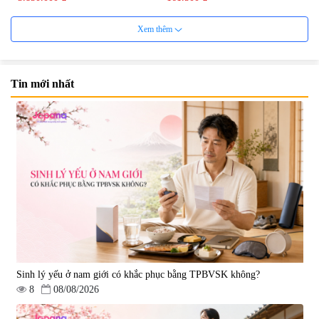
Xem thêm
Tin mới nhất
Viên uống bổ não Ribeto Shoji
Viên nang uống cải thiện thị lực,
Ichoha Ekisu Plus - 90 viên
trí nhớ DHA + EPA + Flaxseed
Oil 30 viên/gói - Date 02/2027
|
57.920
|
52.346
1.450.000 đ
225.000 đ
Sinh lý yếu ở nam giới có khắc phục bằng TPBVSK không?
8
08/08/2026