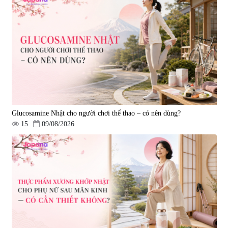
Tẩy tế bào chết Nichiei Bussan
Viên uống hỗ trợ bền thành
Nano NMN+ Peeling Gel
mạch, ngừa tai biến Elastin Plus
Luxury 200g
& Nattokinase Hokoen 80 viên
|
0
|
0
1.490.000 đ
980.000 đ
Glucosamine Nhật cho người chơi thể thao – có nên dùng?
15
09/08/2026
Viên uống bổ gan Ribeto Shoji
Viên uống hỗ trợ cải thiện thoát
Hepaclean 60 viên
vị đĩa đệm Kyoto Has 30 viên
|
543.205
|
14.560
690.000 đ
1.600.000 đ