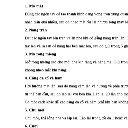
1. Mở mắt
Dùng các ngón tay để tạo thành hình dạng vòng tròn xung qu
nhăn trán quá nhiều, sau đó nheo mắt rồi lại nhướn lông mày lê
2. Nâng trán
Đặt các ngón tay lên trán và ấn nhẹ khi cố gắng nâng trán lên. 
tay lên và ra sau để nâng hai bên mặt lên, sau đó giữ trong 5 giâ
3. Mở rộng miệng
Mở rộng miệng sao cho môi che kín răng và nâng má. Giữ trong 1
không nheo mắt khi nâng).
4. Căng da cổ và hàm
Hơi hướng mặt lên, sau đó nâng cằm lên và hướng về phía trước
tư thế ban đầu, sau đó lặp lại với bên kia. Lặp lại 20 lần cho mỗ
Có một cách khác để kéo căng da cổ và hàm (chỉ khi bạn không c
5. Chu môi
Chu môi, thả lỏng nhẹ và lặp lại. Lặp lại trong tối đa 1 hoặc và
6. Cười