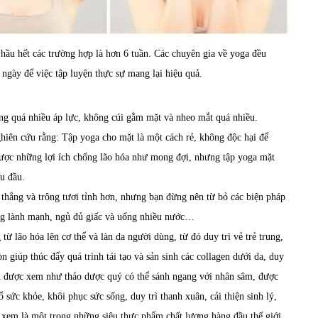
, hầu hết các trường hợp là hơn 6 tuần. Các chuyên gia về yoga đều
ngày để việc tập luyện thực sự mang lại hiệu quả.
ng quá nhiều áp lực, không cúi gằm mặt và nheo mắt quá nhiều.
hiên cứu rằng: Tập yoga cho mặt là một cách rẻ, không độc hại để
được những lợi ích chống lão hóa như mong đợi, nhưng tập yoga mặt
u đầu.
thẳng và trông tươi tỉnh hơn, nhưng bạn đừng nên từ bỏ các biện pháp
ng lành mạnh, ngủ đủ giấc và uống nhiều nước…
từ lão hóa lên cơ thể và làn da người dùng, từ đó duy trì vẻ trẻ trung,
 giúp thúc đẩy quá trình tái tạo và sản sinh các collagen dưới da, duy
chi được xem như thảo dược quý có thể sánh ngang với nhân sâm, được
ức khỏe, khôi phục sức sống, duy trì thanh xuân, cải thiện sinh lý,
xem là một trong những siêu thực phẩm chất lượng hàng đầu thế giới