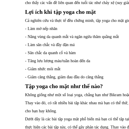
cho thấy các vấn đề liên quan đến tuổi tác như chảy xệ (suy g
Lợi ích khi tập yoga cho mặt
Cả nghiên cứu và thực tế đều chứng minh, tập yoga cho mặt gi
- Làm mờ nếp nhăn
- Nâng vùng da quanh mắt và ngăn ngừa thâm quầng mắt
- Làm săn chắc và đầy đặn má
- Săn chắc da quanh cổ và hàm
- Tăng lưu lượng máu/tuần hoàn đến da
- Giảm nhức mỏi mắt
- Giảm căng thẳng, giảm đau đầu do căng thẳng
Tập yoga cho mặt như thế nào?
Không giống như một số loại yoga, chẳng hạn như Bikram hoặc
Thay vào đó, có rất nhiều bài tập khác nhau mà bạn có thể thử,
cho bạn hay không.
Dưới đây là các bài tập yoga mặt phổ biến mà bạn có thể tập t
thực hiện các bài tập này, có thể gây phản tác dụng. Thay vào đ