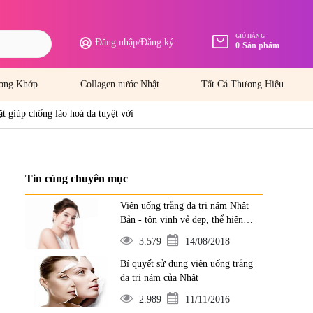
GIỎ HÀNG
Đăng nhập
/
Đăng ký
0
Sản phẩm
ơng Khớp
Collagen nước Nhật
Tất Cả Thương Hiệu
t giúp chống lão hoá da tuyệt vời
Tin cùng chuyên mục
Viên uống trắng da trị nám Nhật
Bản - tôn vinh vẻ đẹp, thể hiện
đẳng cấp
3.579
14/08/2018
Bí quyết sử dụng viên uống trắng
da trị nám của Nhật
2.989
11/11/2016