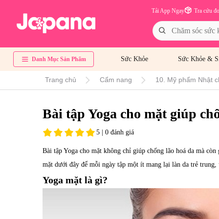
Tải App Ngay
Tra cứu đ
Sức Khỏe
Sức Khỏe & S
Danh Mục Sản Phẩm
Trang chủ
Cẩm nang
10. Mỹ phẩm Nhật c
Bài tập Yoga cho mặt giúp chố
5 | 0 đánh giá
Bài tập Yoga cho mặt không chỉ giúp chống lão hoá da mà còn 
mặt dưới đây để mỗi ngày tập một ít mang lại làn da trẻ trung,
Yoga mặt là gì?