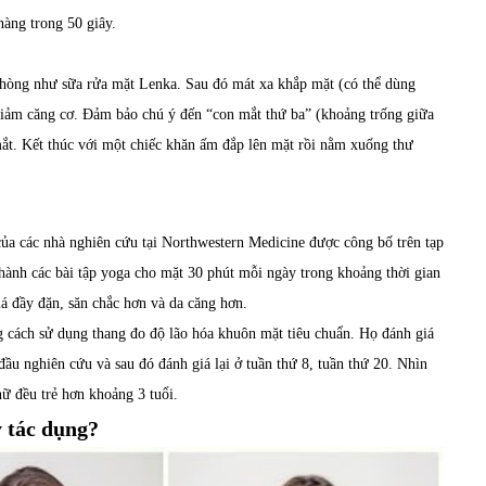
àng trong 50 giây.
phòng như sữa rửa mặt Lenka. Sau đó mát xa khắp mặt (có thể dùng
giảm căng cơ. Đảm bảo chú ý đến “con mắt thứ ba” (khoảng trống giữa
ắt. Kết thúc với một chiếc khăn ấm đắp lên mặt rồi nằm xuống thư
của các nhà nghiên cứu tại Northwestern Medicine được công bố trên tạp
ành các bài tập yoga cho mặt 30 phút mỗi ngày trong khoảng thời gian
má đầy đặn, săn chắc hơn và da căng hơn.
g cách sử dụng thang đo độ lão hóa khuôn mặt tiêu chuẩn. Họ đánh giá
ầu nghiên cứu và sau đó đánh giá lại ở tuần thứ 8, tuần thứ 20. Nhìn
nữ đều trẻ hơn khoảng 3 tuổi.
y tác dụng?