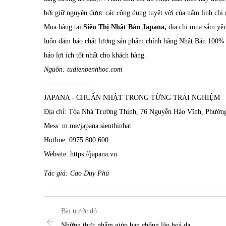
bởi giữ nguyên được các công dụng tuyệt vời của nấm linh chi m
Mua hàng tại
Siêu Thị Nhật Bản Japana,
địa chỉ mua sắm yêu
luôn đảm bảo chất lượng sản phẩm chính hãng Nhật Bản 100% c
bảo lợi ích tốt nhất cho khách hàng.
Nguồn: tudienbenhhoc.com
-------------------
JAPANA - CHUẨN NHẬT TRONG TỪNG TRẢI NGHIỆM
Địa chỉ: Tòa Nhà Trường Thịnh, 76 Nguyễn Háo Vĩnh, Phườ
Mess: m.me/japana.sieuthinhat
Hotline: 0975 800 600
Website: https://japana.vn
Tác giả: Cao Duy Phú
Bài trước đó
Những thực phẩm giúp bạn chống lão hoá da