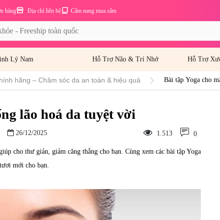
ơn hàng
Địa chỉ liên hệ
Cẩm nang mua sắm
inh Lý Nam
Hỗ Trợ Não & Trí Nhớ
Hỗ Trợ Xư
hính hãng – Chăm sóc da an toàn & hiệu quả
Bài tập Yoga cho mặ
ng lão hoá da tuyệt vời
26/12/2025
1.513
0
giúp cho thư giản, giảm căng thẳng cho bạn. Cùng xem các bài tập Yoga
 tươi mới cho bạn.