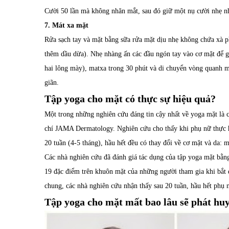
Cười 50 lần mà không nhăn mắt, sau đó giữ một nụ cười nhẹ nh
7. Mát xa mặt
Rửa sạch tay và mặt bằng sữa rửa mặt dịu nhẹ không chứa xà 
thêm dầu dừa). Nhẹ nhàng ấn các đầu ngón tay vào cơ mặt để 
hai lông mày), matxa trong 30 phút và di chuyển vòng quanh m
giãn.
Tập yoga cho mặt có thực sự hiệu quả?
Một trong những nghiên cứu đáng tin cậy nhất về yoga mặt là 
chí JAMA Dermatology. Nghiên cứu cho thấy khi phụ nữ thực h
20 tuần (4-5 tháng), hầu hết đều có thay đổi về cơ mặt và da: 
Các nhà nghiên cứu đã đánh giá tác dụng của tập yoga mặt bằn
19 đặc điểm trên khuôn mặt của những người tham gia khi bắt đ
chung, các nhà nghiên cứu nhận thấy sau 20 tuần, hầu hết phụ 
Tập yoga cho mặt mất bao lâu sẽ phát hu