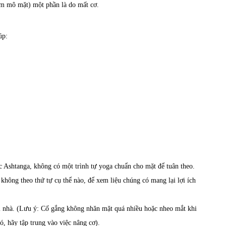
iảm mô mặt) một phần là do mất cơ.
úp:
 Ashtanga, không có một trình tự yoga chuẩn cho mặt để tuân theo.
 không theo thứ tự cụ thể nào, để xem liệu chúng có mang lại lợi ích
ại nhà. (Lưu ý: Cố gắng không nhăn mặt quá nhiều hoặc nheo mắt khi
ó, hãy tập trung vào việc nâng cơ).