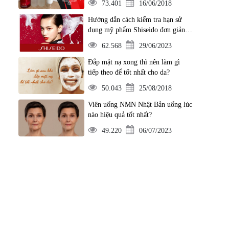
73.401
16/06/2018
Hướng dẫn cách kiểm tra hạn sử
dụng mỹ phẩm Shiseido đơn giản
nhất
62.568
29/06/2023
Đắp mặt nạ xong thì nên làm gì
tiếp theo để tốt nhất cho da?
50.043
25/08/2018
Viên uống NMN Nhật Bản uống lúc
nào hiệu quả tốt nhất?
49.220
06/07/2023