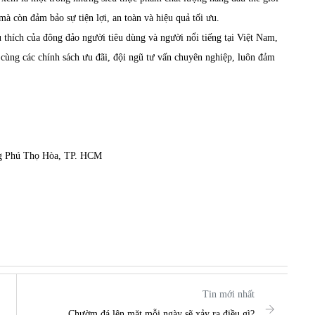
à còn đảm bảo sự tiện lợi, an toàn và hiệu quả tối ưu.
 thích của đông đảo người tiêu dùng và người nổi tiếng tại Việt Nam,
ùng các chính sách ưu đãi, đội ngũ tư vấn chuyên nghiệp, luôn đảm
ng Phú Thọ Hòa, TP. HCM
Tin mới nhất
Chườm đá lên mặt mỗi ngày sẽ xảy ra điều gì?