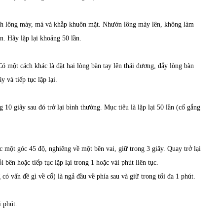
anh lông mày, má và khắp khuôn mặt. Nhướn lông mày lên, không làm
n. Hãy lặp lại khoảng 50 lần.
Có một cách khác là đặt hai lòng bàn tay lên thái dương, đẩy lòng bàn
y và tiếp tục lặp lại.
0 giây sau đó trở lại bình thường. Mục tiêu là lặp lại 50 lần (cố gắng
 một góc 45 độ, nghiêng về một bên vai, giữ trong 3 giây. Quay trở lại
i bên hoặc tiếp tục lặp lại trong 1 hoặc vài phút liên tục.
ó vấn đề gì về cổ) là ngả đầu về phía sau và giữ trong tối đa 1 phút.
i phút.