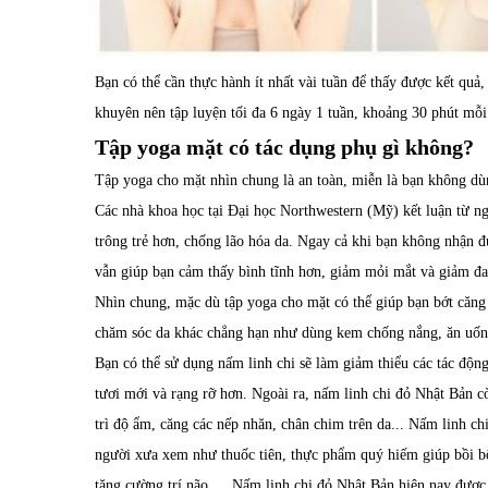
Bạn có thể cần thực hành ít nhất vài tuần để thấy được kết quả
khuyên nên tập luyện tối đa 6 ngày 1 tuần, khoảng 30 phút mỗi 
Tập yoga mặt có tác dụng phụ gì không?
Tập yoga cho mặt nhìn chung là an toàn, miễn là bạn không dù
Các nhà khoa học tại Đại học Northwestern (Mỹ) kết luận từ ng
trông trẻ hơn, chống lão hóa da. Ngay cả khi bạn không nhận 
vẫn giúp bạn cảm thấy bình tĩnh hơn, giảm mỏi mắt và giảm đa
Nhìn chung, mặc dù tập yoga cho mặt có thể giúp bạn bớt căng 
chăm sóc da khác chẳng hạn như dùng kem chống nắng, ăn uố
Bạn có thể sử dụng
nấm linh chi
sẽ làm giảm thiểu các tác động 
tươi mới và rạng rỡ hơn. Ngoài ra, nấm linh chi đỏ Nhật Bản còn
trì độ ẩm, căng các nếp nhăn, chân chim trên da... Nấm linh 
người xưa xem như thuốc tiên, thực phẩm quý hiếm giúp bồi bổ s
tăng cường trí não,…
Nấm linh chi đỏ Nhật Bản
hiện nay được 