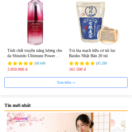
Tinh chất truyền năng lượng cho
Trà lúa mạch hữu cơ túi lọc
da Shiseido Ultimune Power
Baisho Nhật Bản 20 túi
75ml
|
60.640
|
85.280
3.850.000 đ
161.500 đ
Xem thêm
Tin mới nhất
Viên uống bổ não Ribeto Shoji
Viên nang uống cải thiện thị lực,