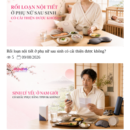
Ichoha Ekisu Plus - 90 viên
trí nhớ DHA + EPA + Flaxseed
Oil 30 viên/gói - Date 02/2027
|
57.920
|
52.346
1.450.000 đ
225.000 đ
Rối loạn nội tiết ở phụ nữ sau sinh có cải thiện được không?
5
09/08/2026
Tẩy tế bào chết Nichiei Bussan
Viên uống hỗ trợ bền thành
Nano NMN+ Peeling Gel
mạch, ngừa tai biến Elastin Plus
Luxury 200g
& Nattokinase Hokoen 80 viên
|
0
|
0
1.490.000 đ
980.000 đ