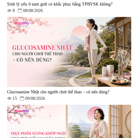
Sinh lý yếu ở nam giới có khắc phục bằng TPBVSK không?
8
08/08/2026
Viên uống bổ gan Ribeto Shoji
Viên uống hỗ trợ cải thiện thoát
Hepaclean 60 viên
vị đĩa đệm Kyoto Has 30 viên
|
543.205
|
14.560
690.000 đ
1.600.000 đ
Glucosamine Nhật cho người chơi thể thao – có nên dùng?
15
09/08/2026
Viên uống hỗ trợ giấc ngủ Fujina
Viên uống phòng ngừa & hỗ trợ
Sleepy Nhật Bản 80 viên
điều trị đột quỵ Biken Kinase
Gold 60 viên
|
13.760
|
0
580.000 đ
1.570.000 đ