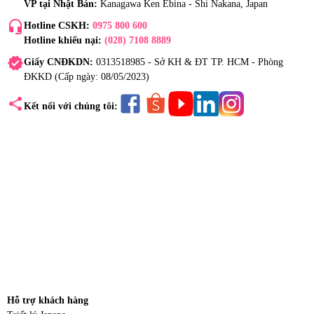
VP tại Nhật Bản:
Kanagawa Ken Ebina - Shi Nakana, Japan
headset_mic
Hotline CSKH:
0975 800 600
Hotline khiếu nại:
(028) 7108 8889
verified
Giấy CNĐKDN:
0313518985 - Sở KH & ĐT TP. HCM - Phòng
ĐKKD (Cấp ngày: 08/05/2023)
share
Kết nối với chúng tôi:
Hỗ trợ khách hàng