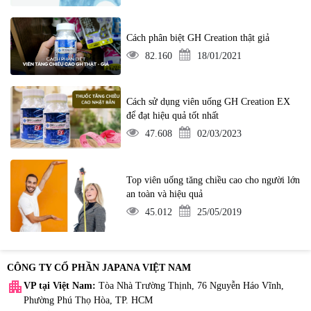
Cách phân biệt GH Creation thật giả
82.160
18/01/2021
Cách sử dụng viên uống GH Creation EX
để đạt hiệu quả tốt nhất
47.608
02/03/2023
Top viên uống tăng chiều cao cho người lớn
an toàn và hiệu quả
45.012
25/05/2019
CÔNG TY CỔ PHẦN JAPANA VIỆT NAM
apartment
VP tại Việt Nam:
Tòa Nhà Trường Thịnh, 76 Nguyễn Háo Vĩnh,
Phường Phú Thọ Hòa, TP. HCM