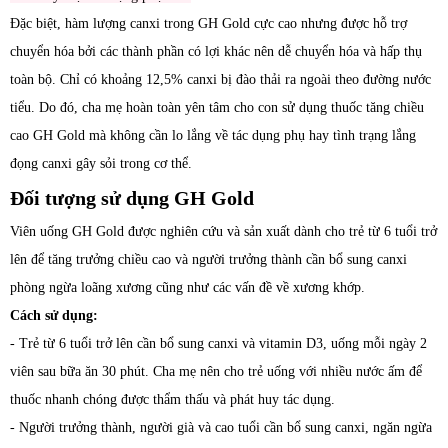
Đặc biệt, hàm lượng canxi trong GH Gold cực cao nhưng được hỗ trợ
chuyển hóa bởi các thành phần có lợi khác nên dễ chuyển hóa và hấp thụ
toàn bộ. Chỉ có khoảng 12,5% canxi bị đào thải ra ngoài theo đường nước
tiểu. Do đó, cha mẹ hoàn toàn yên tâm cho con sử dụng thuốc tăng chiều
cao GH Gold mà không cần lo lắng về tác dụng phụ hay tình trạng lắng
đọng canxi gây sỏi trong cơ thể.
Đối tượng sử dụng GH Gold
Viên uống GH Gold được nghiên cứu và sản xuất dành cho trẻ từ 6 tuổi trở
lên để tăng trưởng chiều cao và người trưởng thành cần bổ sung canxi
phòng ngừa loãng xương cũng như các vấn đề về xương khớp.
Cách sử dụng:
- Trẻ từ 6 tuổi trở lên cần bổ sung canxi và vitamin D3, uống mỗi ngày 2
viên sau bữa ăn 30 phút. Cha mẹ nên cho trẻ uống với nhiều nước ấm để
thuốc nhanh chóng được thẩm thấu và phát huy tác dụng.
- Người trưởng thành, người già và cao tuổi cần bổ sung canxi, ngăn ngừa