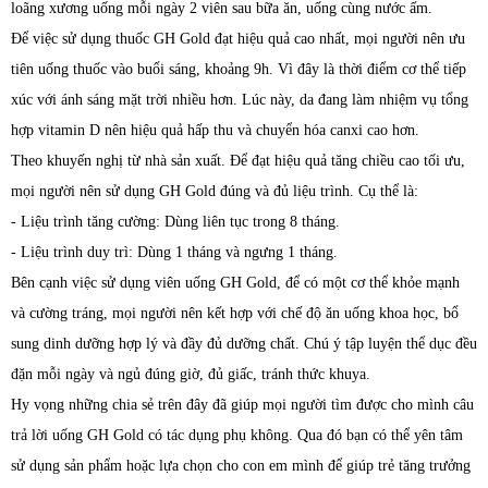
loãng xương uống mỗi ngày 2 viên sau bữa ăn, uống cùng nước ấm.
Để việc sử dụng thuốc GH Gold đạt hiệu quả cao nhất, mọi người nên ưu
tiên uống thuốc vào buổi sáng, khoảng 9h. Vì đây là thời điểm cơ thể tiếp
xúc với ánh sáng mặt trời nhiều hơn. Lúc này, da đang làm nhiệm vụ tổng
hợp vitamin D nên hiệu quả hấp thu và chuyển hóa canxi cao hơn.
Theo khuyến nghị từ nhà sản xuất. Để đạt hiệu quả tăng chiều cao tối ưu,
mọi người nên sử dụng GH Gold đúng và đủ liệu trình. Cụ thể là:
- Liệu trình tăng cường: Dùng liên tục trong 8 tháng.
- Liệu trình duy trì: Dùng 1 tháng và ngưng 1 tháng.
Bên cạnh việc sử dụng viên uống GH Gold, để có một cơ thể khỏe mạnh
và cường tráng, mọi người nên kết hợp với chế độ ăn uống khoa học, bổ
sung dinh dưỡng hợp lý và đầy đủ dưỡng chất. Chú ý tập luyện thể dục đều
đặn mỗi ngày và ngủ đúng giờ, đủ giấc, tránh thức khuya.
Hy vọng những chia sẻ trên đây đã giúp mọi người tìm được cho mình câu
trả lời uống GH Gold có tác dụng phụ không. Qua đó bạn có thể yên tâm
sử dụng sản phẩm hoặc lựa chọn cho con em mình để giúp trẻ tăng trưởng