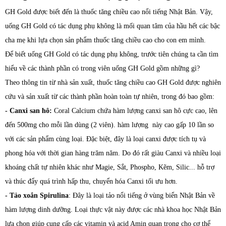
GH Gold được biết đến là thuốc tăng chiều cao nổi tiếng Nhật Bản. Vậy,
uống GH Gold có tác dụng phụ không là mối quan tâm của hầu hết các bậc
cha mẹ khi lựa chọn sản phẩm thuốc tăng chiều cao cho con em mình.
Để biết uống GH Gold có tác dụng phụ không, trước tiên chúng ta cần tìm
hiểu về các thành phần có trong viên uống GH Gold gồm những gì?
Theo thông tin từ nhà sản xuất, thuốc tăng chiều cao GH Gold được nghiên
cứu và sản xuất từ các thành phần hoàn toàn tự nhiên, trong đó bao gồm:
- Canxi san hô:
Coral Calcium chứa hàm lượng canxi san hô cực cao, lên
đến 500mg cho mỗi lần dùng (2 viên). hàm lượng này cao gấp 10 lần so
với các sản phẩm cùng loại. Đặc biệt, đây là loại canxi được tích tụ và
phong hóa với thời gian hàng trăm năm. Do đó rất giàu Canxi và nhiều loại
khoáng chất tự nhiên khác như Magie, Sắt, Phospho, Kẽm, Silic... hỗ trợ
và thúc đẩy quá trình hấp thu, chuyển hóa Canxi tối ưu hơn.
- Tảo xoắn Spirulina
: Đây là loại tảo nổi tiếng ở vùng biển Nhật Bản về
hàm lượng dinh dưỡng. Loại thực vật này được các nhà khoa học Nhật Bản
lựa chọn giúp cung cấp các vitamin và acid Amin quan trọng cho cơ thể