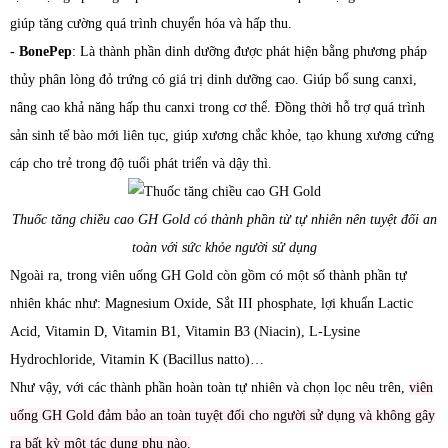
giúp tăng cường quá trình chuyển hóa và hấp thu.
- BonePep
: Là thành phần dinh dưỡng được phát hiện bằng phương pháp
thủy phân lòng đỏ trứng có giá trị dinh dưỡng cao. Giúp bổ sung canxi,
nâng cao khả năng hấp thu canxi trong cơ thể. Đồng thời hỗ trợ quá trình
sản sinh tế bào mới liên tục, giúp xương chắc khỏe, tạo khung xương cứng
cáp cho trẻ trong độ tuổi phát triển và dậy thì.
Thuốc tăng chiều cao GH Gold có thành phần từ tự nhiên nên tuyệt đối an
toàn với sức khỏe người sử dụng
Ngoài ra, trong viên uống GH Gold còn gồm có một số thành phần tự
nhiên khác như: Magnesium Oxide, Sắt III phosphate, lợi khuẩn Lactic
Acid, Vitamin D, Vitamin B1, Vitamin B3 (Niacin), L-Lysine
Hydrochloride, Vitamin K (Bacillus natto)…
Như vậy, với các thành phần hoàn toàn tự nhiên và chọn lọc nêu trên,
viên
uống GH Gold đảm bảo an toàn tuyệt đối cho người sử dụng và không gây
ra bất kỳ một tác dụng phụ nào.