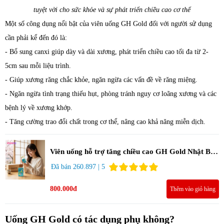
tuyệt vời cho sức khỏe và sự phát triển chiều cao cơ thể
Một số công dụng nổi bật của viên uống GH Gold đối với người sử dụng
cần phải kể đến đó là:
- Bổ sung canxi giúp dày và dài xương, phát triển chiều cao tối đa từ 2-
5cm sau mỗi liệu trình.
- Giúp xương răng chắc khỏe, ngăn ngừa các vấn đề về răng miệng.
- Ngăn ngừa tình trạng thiếu hụt, phòng tránh nguy cơ loãng xương và các
bệnh lý về xương khớp.
- Tăng cường trao đổi chất trong cơ thể, nâng cao khả năng miễn dịch.
Viên uống hỗ trợ tăng chiều cao GH Gold Nhật Bản
120 viên
Đã bán 260.897 | 5
800.000đ
Thêm vào giỏ hàng
Uống GH Gold có tác dụng phụ không?