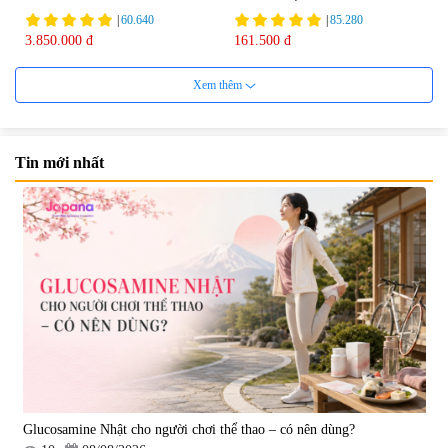
75ml
|
60.640
|
85.280
3.850.000 đ
161.500 đ
Xem thêm
Tin mới nhất
Viên uống bổ não Ribeto Shoji
Viên nang uống cải thiện thị lực,
Ichoha Ekisu Plus - 90 viên
trí nhớ DHA + EPA + Flaxseed
Oil 30 viên/gói - Date 02/2027
|
57.920
|
52.346
1.450.000 đ
225.000 đ
Glucosamine Nhật cho người chơi thể thao – có nên dùng?