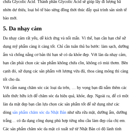
chứa Glycolic Acid. Thành phần Glycolic Acid sẽ giúp lấy đi lượng bã
nhờn dư thừa, loại bỏ tế bào sừng đồng thời thúc đẩy quá trình sản sinh tế
bào mới.
5. Da nhạy cảm
Da nhạy cảm rất yếu, dễ kích ứng và nổi mẩn. Vì thế, bạn cần hạn chế sử
dụng mỹ phẩm càng ít càng tốt. Chỉ cần tuân thủ ba bước: làm sạch, dưỡng
ẩm và chống nắng cơ bản thì bạn sẽ có da khỏe đẹp. Với làn da nhạy cảm,
bạn cần phải chọn các sản phẩm không chứa cồn, không có mùi thơm. Bên
cạnh đó, sử dụng các sản phẩm với lượng vừa đủ, thoa càng mỏng thì càng
tốt cho da.
Với cẩm nang chăm sóc các loại da trên, … hy vọng bạn đã nắm thêm các
kiến thức hữu ích để chăm sóc da hiệu quả, khỏe, đẹp. Ngoài ra, để có một
làn da mặt đẹp bạn cần lựa chọn các sản phẩm tốt để sử dụng như các
dòng
sản phẩm chăm sóc da Nhật Bản
như sữa rửa mặt, dưỡng ẩm, dưỡng
trắng… có đa dạng công dụng phù hợp từng nhu cầu làm đẹp của chị em.
Các sản phẩm chăm sóc da mặt có xuất xứ từ Nhật Bản có độ lành tính