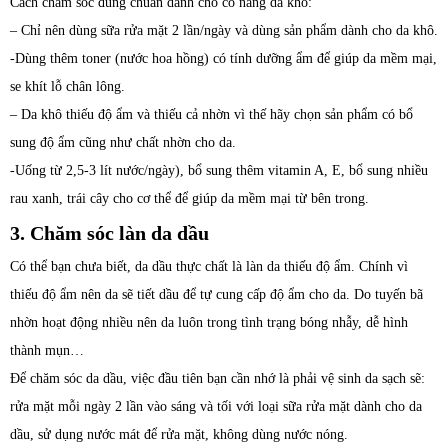
Cách chăm sóc đúng chuẩn dành cho cô nàng da khô:
– Chỉ nên dùng sữa rửa mặt 2 lần/ngày và dùng sản phẩm dành cho da khô.
-Dùng thêm toner (nước hoa hồng) có tính dưỡng ẩm để giúp da mềm mại,
se khít lỗ chân lông.
– Da khô thiếu độ ẩm và thiếu cả nhờn vì thế hãy chọn sản phẩm có bổ
sung độ ẩm cũng như chất nhờn cho da.
-Uống từ 2,5-3 lít nước/ngày), bổ sung thêm vitamin A, E, bổ sung nhiều
rau xanh, trái cây cho cơ thể để giúp da mềm mại từ bên trong.
3. Chăm sóc làn da dầu
Có thể bạn chưa biết, da dầu thực chất là làn da thiếu độ ẩm. Chính vì
thiếu độ ẩm nên da sẽ tiết dầu để tự cung cấp độ ẩm cho da. Do tuyến bã
nhờn hoạt động nhiều nên da luôn trong tình trạng bóng nhẫy, dễ hình
thành mụn…
Để chăm sóc da dầu, việc đầu tiên bạn cần nhớ là phải vệ sinh da sạch sẽ:
rửa mặt mỗi ngày 2 lần vào sáng và tối với loại sữa rửa mặt dành cho da
dầu, sử dụng nước mát để rửa mặt, không dùng nước nóng.