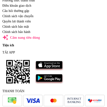
Phương thức thanh toán
Điều khoản giao dịch
Câu hỏi thường gặp
Chính sách vận chuyển
Quyền lợi thành viên
Chính sách bảo mật
Chính sách bảo hành
auto_awesome
Cẩm nang tiêu dùng
Tiện ích
TẢI APP
THANH TOÁN