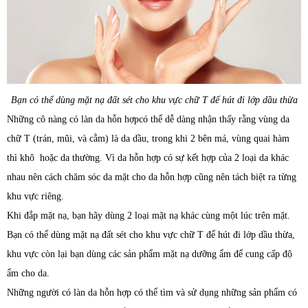
Bạn có thể dùng mặt nạ đất sét cho khu vực chữ T để hút đi lớp dầu thừa
Những cô nàng có làn da hỗn hợpcó thể dễ dàng nhận thấy rằng vùng da
chữ T (trán, mũi, và cằm) là da dầu, trong khi 2 bên má, vùng quai hàm
thì khô hoặc da thường. Vì da hỗn hợp có sự kết hợp của 2 loại da khác
nhau nên cách chăm sóc da mặt cho da hỗn hợp cũng nên tách biệt ra từng
khu vực riêng.
Khi đắp mặt nạ, bạn hãy dùng 2 loại mặt nạ khác cùng một lúc trên mặt.
Bạn có thể dùng mặt nạ đất sét cho khu vực chữ T để hút đi lớp dầu thừa,
khu vực còn lại bạn dùng các sản phẩm mặt nạ dưỡng ẩm để cung cấp độ
ẩm cho da.
Những người có làn da hỗn hợp có thể tìm và sử dụng những sản phẩm có