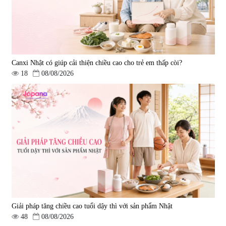
Canxi Nhật có giúp cải thiện chiều cao cho trẻ em thấp còi?
18
08/08/2026
Viên uống hỗ trợ giấc ngủ Fujina
Viên uống phòng ngừa & hỗ trợ
Sleepy Nhật Bản 80 viên
điều trị đột quỵ Biken Kinase
Gold 60 viên
|
13.760
|
0
580.000 đ
1.570.000 đ
Giải pháp tăng chiều cao tuổi dậy thì với sản phẩm Nhật
48
08/08/2026