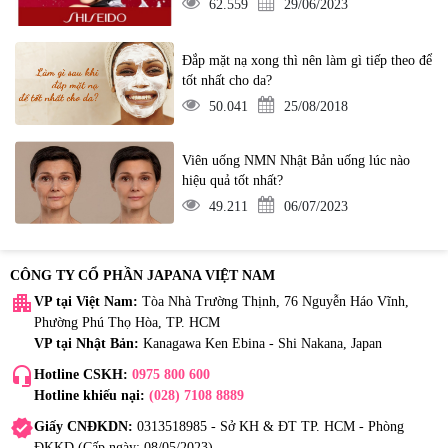
62.559
29/06/2023
Đắp mặt nạ xong thì nên làm gì tiếp theo để
tốt nhất cho da?
50.041
25/08/2018
Viên uống NMN Nhật Bản uống lúc nào
hiệu quả tốt nhất?
49.211
06/07/2023
CÔNG TY CỔ PHẦN JAPANA VIỆT NAM
apartment
VP tại Việt Nam:
Tòa Nhà Trường Thịnh, 76 Nguyễn Háo Vĩnh,
Phường Phú Thọ Hòa, TP. HCM
VP tại Nhật Bản:
Kanagawa Ken Ebina - Shi Nakana, Japan
headset_mic
Hotline CSKH:
0975 800 600
Hotline khiếu nại:
(028) 7108 8889
verified
Giấy CNĐKDN:
0313518985 - Sở KH & ĐT TP. HCM - Phòng
ĐKKD (Cấp ngày: 08/05/2023)