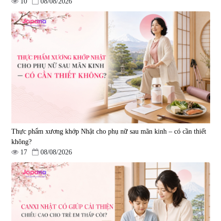
10
08/08/2026
Tẩy tế bào chết Nichiei Bussan
Viên uống hỗ trợ bền thành
Nano NMN+ Peeling Gel
mạch, ngừa tai biến Elastin Plus
Luxury 200g
& Nattokinase Hokoen 80 viên
|
0
|
0
1.490.000 đ
980.000 đ
Thực phẩm xương khớp Nhật cho phụ nữ sau mãn kinh – có cần thiết
không?
17
08/08/2026
Viên uống bổ gan Ribeto Shoji
Viên uống hỗ trợ cải thiện thoát
Hepaclean 60 viên
vị đĩa đệm Kyoto Has 30 viên
|
543.205
|
14.560
690.000 đ
1.600.000 đ