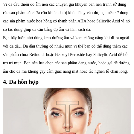
Vì da dầu thiếu độ ẩm nên các chuyên gia khuyên bạn nên tránh sử dụng
các sản phẩm có chứa cồn khiến da bị khô. Thay vào đó, bạn nên sử dụng
các sản phẩm nước hoa hồng có thành phần AHA hoặc Salicylic Acid vì nó
có tác dụng giúp da cân bằng độ ẩm và làm sạch da.
Bạn hãy luôn nhớ dùng kem dưỡng ẩm và kem chống nắng khi đi ra ngoài
với da dầu. Da dầu thường có nhiều mụn vì thế bạn có thể dùng thêm các
sản phẩm chứa Retinoid, hoặc Benzoyl Peroxide hay Salicylic Acid để hỗ
trợ trị mụn. Bạn nên lựa chọn các sản phẩm dạng nước, hoặc gel để dưỡng
ẩm cho da mà không gây cảm giác nặng mặt hoặc tắc nghẽn lỗ chân lông.
4. Da hỗn hợp