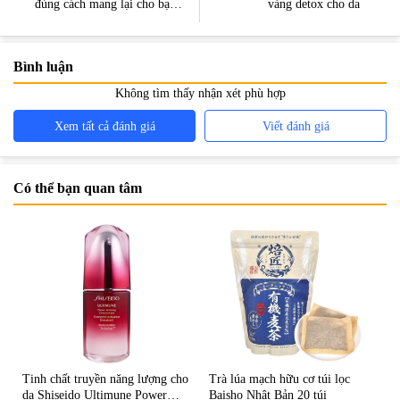
đúng cách mang lại cho bạn
vàng detox cho da
sự tươi tắn và trẻ trung
Bình luận
Không tìm thấy nhận xét phù hợp
Xem tất cả đánh giá
Viết đánh giá
Có thể bạn quan tâm
Tinh chất truyền năng lượng cho
Trà lúa mạch hữu cơ túi lọc
da Shiseido Ultimune Power
Baisho Nhật Bản 20 túi