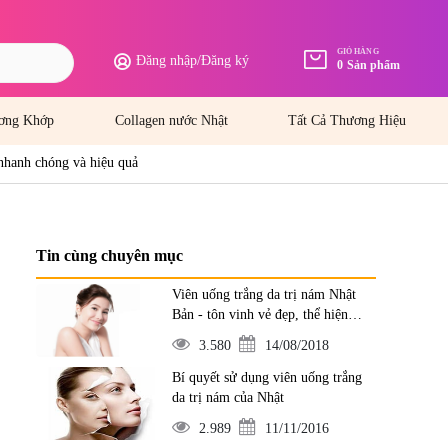
GIỎ HÀNG
Đăng nhập
/
Đăng ký
0
Sản phẩm
ơng Khớp
Collagen nước Nhật
Tất Cả Thương Hiệu
nhanh chóng và hiệu quả
Tin cùng chuyên mục
Viên uống trắng da trị nám Nhật
Bản - tôn vinh vẻ đẹp, thể hiện
đẳng cấp
3.580
14/08/2018
Bí quyết sử dụng viên uống trắng
da trị nám của Nhật
2.989
11/11/2016