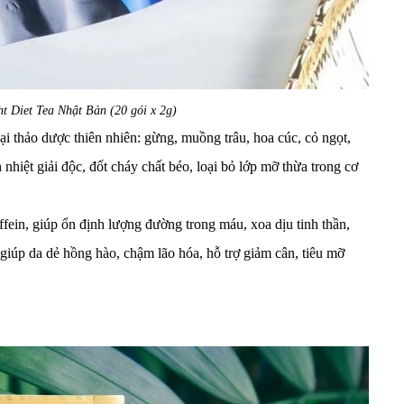
ht Diet Tea Nhật Bản (20 gói x 2g)
i thảo dược thiên nhiên: gừng, muồng trâu, hoa cúc, cỏ ngọt,
nhiệt giải độc, đốt cháy chất béo, loại bỏ lớp mỡ thừa trong cơ
fein, giúp ổn định lượng đường trong máu, xoa dịu tinh thần,
giúp da dẻ hồng hào, chậm lão hóa, hỗ trợ giảm cân, tiêu mỡ