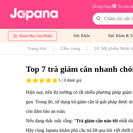
Tải App Ngay
Tra cứu đ
Sức Khỏe
Sức Khỏe & S
Danh Mục Sản Phẩm
Trang chủ
Cẩm nang
10. Mỹ phẩm Nhật c
Top 7 trà giảm cân nhanh chó
5 | 0 đánh giá
Hiện nay, trên thị trường có rất nhiều phương pháp giảm
gọn. Trong đó, sử dụng trà giảm cân là giải pháp được 
còn đảm bảo an toàn.
Nếu đang thắc mắc rằng: “
Trà giảm cân nào tốt
nhất dà
Hãy cùng Japana khám phá câu trả lời qua bài viết dưới 