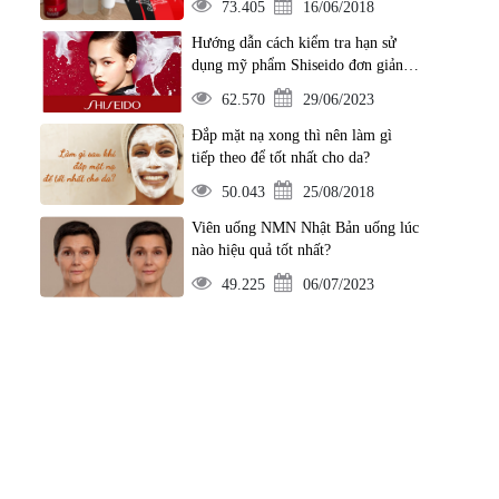
73.405
16/06/2018
Hướng dẫn cách kiểm tra hạn sử
dụng mỹ phẩm Shiseido đơn giản
nhất
62.570
29/06/2023
Đắp mặt nạ xong thì nên làm gì
tiếp theo để tốt nhất cho da?
50.043
25/08/2018
Viên uống NMN Nhật Bản uống lúc
nào hiệu quả tốt nhất?
49.225
06/07/2023