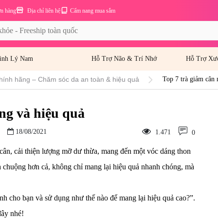
ơn hàng
Địa chỉ liên hệ
Cẩm nang mua sắm
inh Lý Nam
Hỗ Trợ Não & Trí Nhớ
Hỗ Trợ Xư
hính hãng – Chăm sóc da an toàn & hiệu quả
Top 7 trà giảm cân 
ng và hiệu quả
18/08/2021
1.471
0
 cân, cải thiện lượng mỡ dư thừa, mang đến một vóc dáng thon
ưa chuộng hơn cả, không chỉ mang lại hiệu quả nhanh chóng, mà
nh cho bạn và sử dụng như thế nào để mang lại hiệu quả cao?”.
đây nhé!