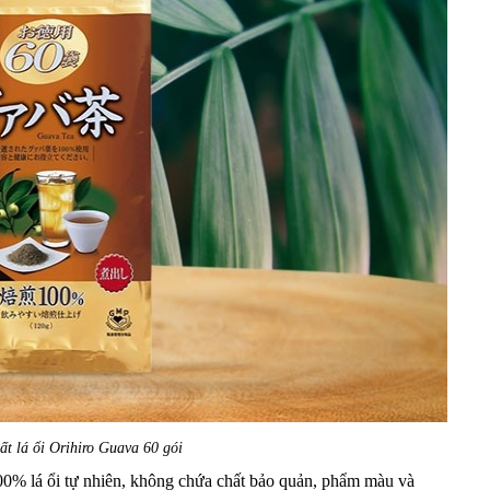
ất lá ổi Orihiro Guava 60 gói
100% lá ổi tự nhiên, không chứa chất bảo quản, phẩm màu và