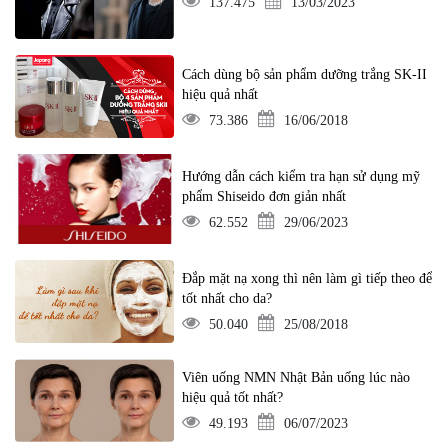
137.475
13/03/2023
Cách dùng bộ sản phẩm dưỡng trắng SK-II
hiệu quả nhất
73.386
16/06/2018
Hướng dẫn cách kiểm tra hạn sử dụng mỹ
phẩm Shiseido đơn giản nhất
62.552
29/06/2023
Đắp mặt nạ xong thì nên làm gì tiếp theo để
tốt nhất cho da?
50.040
25/08/2018
Viên uống NMN Nhật Bản uống lúc nào
hiệu quả tốt nhất?
49.193
06/07/2023