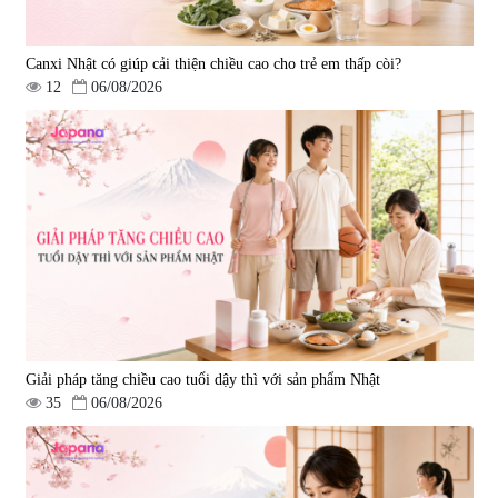
Canxi Nhật có giúp cải thiện chiều cao cho trẻ em thấp còi?
12
06/08/2026
Viên uống bổ gan Ribeto Shoji
Viên uống hỗ trợ cải thiện thoát
Hepaclean 60 viên
vị đĩa đệm Kyoto Has 30 viên
|
543.205
|
14.560
690.000 đ
1.600.000 đ
Giải pháp tăng chiều cao tuổi dậy thì với sản phẩm Nhật
35
06/08/2026
Viên uống hỗ trợ giấc ngủ Fujina
Viên uống phòng ngừa & hỗ trợ
Sleepy Nhật Bản 80 viên
điều trị đột quỵ Biken Kinase
Gold 60 viên
|
13.760
|
0
580.000 đ
1.570.000 đ