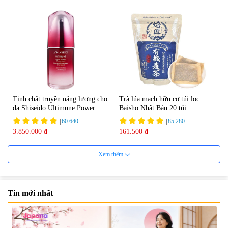
Tinh chất truyền năng lượng cho
Trà lúa mạch hữu cơ túi lọc
da Shiseido Ultimune Power
Baisho Nhật Bản 20 túi
75ml
|
60.640
|
85.280
3.850.000 đ
161.500 đ
Xem thêm
Tin mới nhất