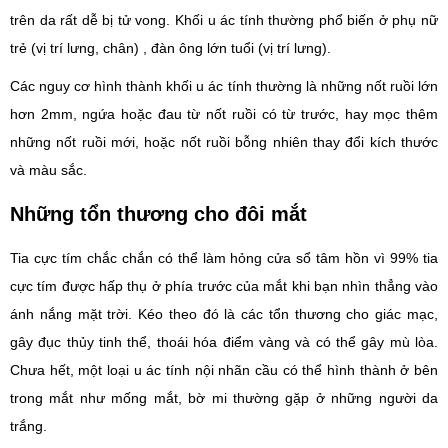
trên da rất dễ bị tử vong. Khối u ác tính thường phổ biến ở phụ nữ
trẻ (vị trí lưng, chân) , đàn ông lớn tuổi (vị trí lưng).
Các nguy cơ hình thành khối u ác tính thường là những nốt ruồi lớn
hơn 2mm, ngứa hoặc đau từ nốt ruồi có từ trước, hay mọc thêm
những nốt ruồi mới, hoặc nốt ruồi bỗng nhiên thay đổi kích thước
và màu sắc.
Những tổn thương cho đôi mắt
Tia cực tím chắc chắn có thể làm hỏng cửa sổ tâm hồn vì 99% tia
cực tím được hấp thụ ở phía trước của mắt khi bạn nhìn thẳng vào
ánh nắng mặt trời. Kéo theo đó là các tổn thương cho giác mạc,
gây đục thủy tinh thể, thoái hóa điểm vàng và có thể gây mù lòa.
Chưa hết, một loại u ác tính nội nhãn cầu có thể hình thành ở bên
trong mắt như mống mắt, bờ mi thường gặp ở những người da
trắng.