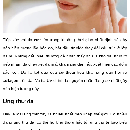
Tiếp xúc với tia cực tím trong khoảng thời gian nhất định sẽ gây
nên hiện tượng lão hóa da, bắt đầu từ việc thay đổi cấu trúc ở lớp
hạ bì. Những dấu hiệu thường dễ nhận thấy như là khô da, nhìn rõ
nếp nhăn, da chảy xệ, da mất khả năng đàn hồi, xuất hiện các đốm
sắc tố… Đó là kết quả của sự thoái hóa khả năng đàn hồi và
collagen trên da. Và tia UV chính là nguyên nhân đáng sợ nhất gây
nên hiện tượng này.
Ung thư da
Đây là loại ung thư xảy ra nhiều nhất trên khắp thế giới. Có nhiều
dạng ung thư da, có thể là: Ung thư u hắc tố, ung thư tế bào biểu