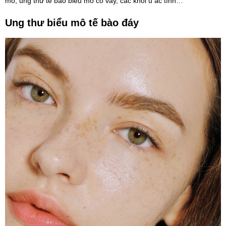
mô, ung thư tế bào biểu mô có vảy, các khối u ác tính…
Ung thư biểu mô tế bào đáy