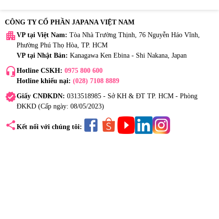
CÔNG TY CỔ PHẦN JAPANA VIỆT NAM
apartment
VP tại Việt Nam:
Tòa Nhà Trường Thịnh, 76 Nguyễn Háo Vĩnh,
Phường Phú Thọ Hòa, TP. HCM
VP tại Nhật Bản:
Kanagawa Ken Ebina - Shi Nakana, Japan
headset_mic
Hotline CSKH:
0975 800 600
Hotline khiếu nại:
(028) 7108 8889
verified
Giấy CNĐKDN:
0313518985 - Sở KH & ĐT TP. HCM - Phòng
ĐKKD (Cấp ngày: 08/05/2023)
share
Kết nối với chúng tôi: