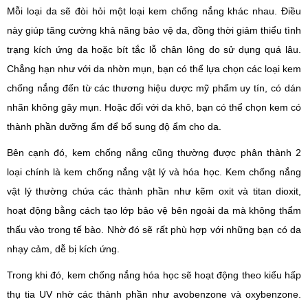
Mỗi loại da sẽ đòi hỏi một loại kem chống nắng khác nhau. Điều
này giúp tăng cường khả năng bảo vệ da, đồng thời giảm thiểu tình
trạng kích ứng da hoặc bít tắc lỗ chân lông do sử dụng quá lâu.
Chẳng hạn như với da nhờn mụn, bạn có thể lựa chọn các loại kem
chống nắng đến từ các thương hiệu dược mỹ phẩm uy tín, có dán
nhãn không gây mụn. Hoặc đối với da khô, bạn có thể chọn kem có
thành phần dưỡng ẩm để bổ sung độ ẩm cho da.
Bên cạnh đó, kem chống nắng cũng thường được phân thành 2
loại chính là kem chống nắng vật lý và hóa học. Kem chống nắng
vật lý thường chứa các thành phần như kẽm oxit và titan dioxit,
hoạt động bằng cách tạo lớp bảo vệ bên ngoài da mà không thẩm
thấu vào trong tế bào. Nhờ đó sẽ rất phù hợp với những bạn có da
nhạy cảm, dễ bị kích ứng.
Trong khi đó, kem chống nắng hóa học sẽ hoạt động theo kiểu hấp
thụ tia UV nhờ các thành phần như avobenzone và oxybenzone.