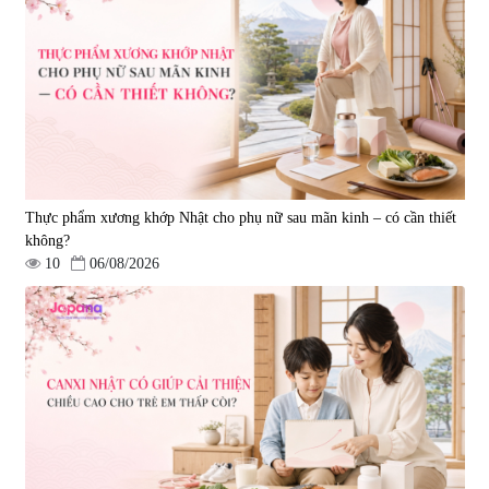
Viên uống bổ não Ribeto Shoji
Viên nang uống cải thiện thị lực,
Ichoha Ekisu Plus - 90 viên
trí nhớ DHA + EPA + Flaxseed
Oil 30 viên/gói - Date 02/2027
|
57.920
|
52.346
1.450.000 đ
225.000 đ
Thực phẩm xương khớp Nhật cho phụ nữ sau mãn kinh – có cần thiết
không?
10
06/08/2026
Tẩy tế bào chết Nichiei Bussan
Viên uống hỗ trợ bền thành
Nano NMN+ Peeling Gel
mạch, ngừa tai biến Elastin Plus
Luxury 200g
& Nattokinase Hokoen 80 viên
|
0
|
0
1.490.000 đ
980.000 đ