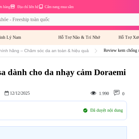
ơn hàng
Địa chỉ liên hệ
Cẩm nang mua sắm
inh Lý Nam
Hỗ Trợ Não & Trí Nhớ
Hỗ Trợ Xư
hính hãng – Chăm sóc da an toàn & hiệu quả
Review kem chống 
sa dành cho da nhạy cảm Doraemi
12/12/2025
1.990
0
check_circle
Đã duyệt nội dung