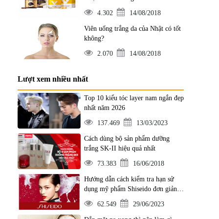
4.302
14/08/2018
Viên uống trắng da của Nhật có tốt
không?
2.070
14/08/2018
Lượt xem nhiều nhất
Top 10 kiểu tóc layer nam ngắn đẹp
nhất năm 2026
137.469
13/03/2023
Cách dùng bộ sản phẩm dưỡng
trắng SK-II hiệu quả nhất
73.383
16/06/2018
Hướng dẫn cách kiểm tra hạn sử
dụng mỹ phẩm Shiseido đơn giản
nhất
62.549
29/06/2023