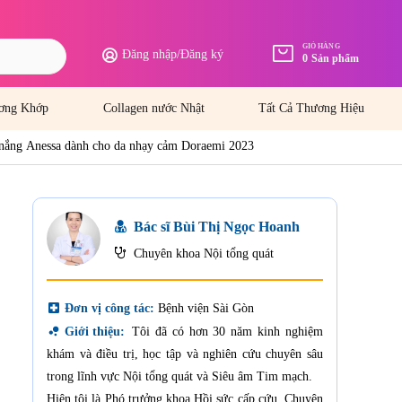
GIỎ HÀNG
Đăng nhập
/
Đăng ký
0
Sản phẩm
ơng Khớp
Collagen nước Nhật
Tất Cả Thương Hiệu
nắng Anessa dành cho da nhạy cảm Doraemi 2023
Bác sĩ Bùi Thị Ngọc Hoanh
Chuyên khoa Nội tổng quát
local_hospital
Đơn vị công tác:
Bệnh viện Sài Gòn
bubble_chart
Giới thiệu:
Tôi đã có hơn 30 năm kinh nghiệm
khám và điều trị, học tập và nghiên cứu chuyên sâu
trong lĩnh vực Nội tổng quát và Siêu âm Tim mạch.
Hiện tôi là Phó trưởng khoa Hồi sức cấp cứu, Chuyên