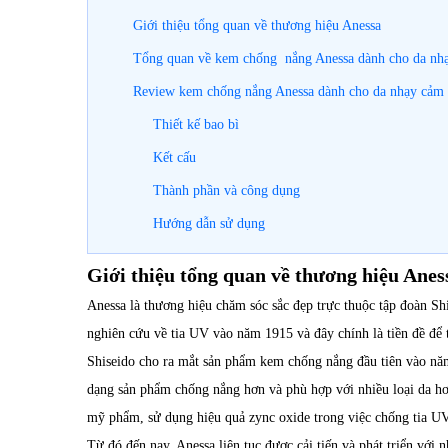
Giới thiệu tổng quan về thương hiệu Anessa
Tổng quan về kem chống nắng Anessa dành cho da n
Review kem chống nắng Anessa dành cho da nhạy cảm 
Thiết kế bao bì
Kết cấu
Thành phần và công dụng
Hướng dẫn sử dụng
Giới thiệu tổng quan về thương hiệu Anes
Anessa là thương hiệu chăm sóc sắc đẹp trực thuộc tập đoàn S
nghiên cứu về tia UV vào năm 1915 và đây chính là tiền đề để 
Shiseido cho ra mắt sản phẩm kem chống nắng đầu tiên vào nă
dạng sản phẩm chống nắng hơn và phù hợp với nhiều loại da hơ
mỹ phẩm, sử dụng hiệu quả zync oxide trong việc chống tia U
Từ đó đến nay, Anessa liên tục được cải tiến và phát triển v