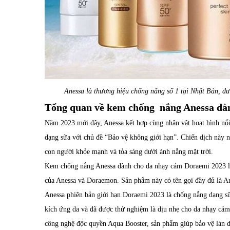
Anessa là thương hiệu chống nắng số 1 tại Nhật Bản, đ
Tổng quan về kem chống nắng Anessa dà
Năm 2023 mới đây, Anessa kết hợp cùng nhân vật hoạt hình nổ
dạng sữa với chủ đề “Bảo vệ không giới hạn”. Chiến dịch này n
con người khỏe mạnh và tỏa sáng dưới ánh nắng mặt trời.
Kem chống nắng Anessa dành cho da nhạy cảm Doraemi 2023 là 
của Anessa và Doraemon. Sản phẩm này có tên gọi đầy đủ là
Anessa phiên bản giới hạn Doraemi 2023 là chống nắng dạng sữ
kích ứng da và đã được thử nghiệm là dịu nhẹ cho da nhạy cảm
công nghệ độc quyền Aqua Booster, sản phẩm giúp bảo vệ làn da 