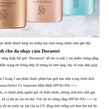
ược nhiều khách hàng tin tưởng lựa chọn trong nhiều năm gần đây
nh cho da nhạy cảm Doraemi
i tiếng khắp thế giới “Doraemon” để cho ra mắt 2 sản phẩm chống nắng
hằm mang tới thông điệp về tương lai tươi sáng, bảo vệ toàn diện giúp
1 trong 2 sản phẩm thuộc phiên bản giới hạn nằm trong chiến dịch
 Anessa Perfect Uv Sunscreen Mild Milk SPF50+/PA++++.
a, có thành phần nguồn gốc từ thiên nhiên, không chứa hóa chất gây
, kể cả làn da của trẻ nhỏ. Với chỉ số chống nắng SPF50+/PA++++ và
tối ưu trước tác hại của tia UV, đồng thời chống trôi kem khi bơi lội