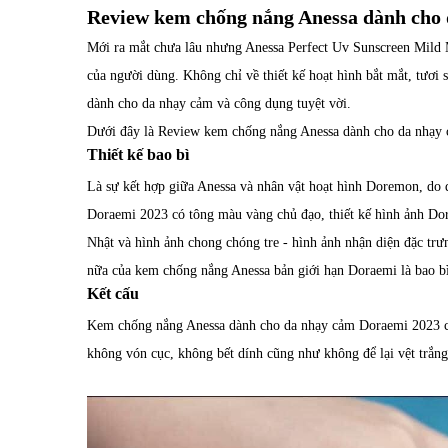
Review kem chống nắng Anessa dành cho 
Mới ra mắt chưa lâu nhưng Anessa Perfect Uv Sunscreen Mild 
của người dùng. Không chỉ về thiết kế hoạt hình bắt mắt, tươi
dành cho da nhạy cảm và công dụng tuyệt vời.
Dưới đây là Review kem chống nắng Anessa dành cho da nhạy 
Thiết kế bao bì
Là sự kết hợp giữa Anessa và nhân vật hoạt hình Doremon, do
Doraemi 2023 có tông màu vàng chủ đạo, thiết kế hình ảnh Dor
Nhật và hình ảnh chong chóng tre - hình ảnh nhận diện đặc tr
nữa của kem chống nắng Anessa bản giới hạn Doraemi là bao bì
Kết cấu
Kem chống nắng Anessa dành cho da nhạy cảm Doraemi 2023 có
không vón cục, không bết dính cũng như không để lại vệt trắng