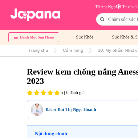
Tải App Ngay
Tra cứu đ
Sức Khỏe
Sức Khỏe & S
Danh Mục Sản Phẩm
Trang chủ
Cẩm nang
10. Mỹ phẩm Nhật c
Review kem chống nắng Anes
2023
5 | 0 đánh giá
Bác sĩ Bùi Thị Ngọc Hoanh
Nội dung chính