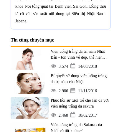
khoa Nội tổng quát tại Bệnh viện Sài Gòn. Đồng thời
là cố vấn sản xuất nội dung tại Siêu thị Nhật Bản -
Japana.
Tin cùng chuyên mục
Viên uống trắng da trị nám Nhật
Bản - tôn vinh vẻ đẹp, thể hiện
đẳng cấp
3.574
14/08/2018
Bí quyết sử dụng viên uống trắng
da trị nám của Nhật
2.986
11/11/2016
Phục hồi sự tươi trẻ cho làn da với
viên uống trắng da sakura
2.468
18/02/2017
Viên uống trắng da Sakura của
Nhật có tốt không?