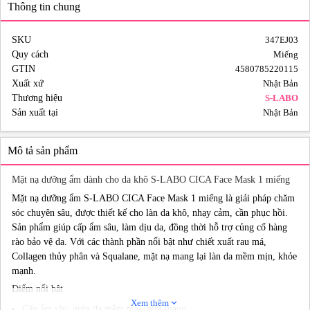
Thông tin chung
SKU
347EJ03
Quy cách
Miếng
GTIN
4580785220115
Xuất xứ
Nhật Bản
Thương hiệu
S-LABO
Sản xuất tại
Nhật Bản
Mô tả sản phẩm
Mặt nạ dưỡng ẩm dành cho da khô S-LABO CICA Face Mask 1 miếng
Mặt nạ dưỡng ẩm S-LABO CICA Face Mask 1 miếng là giải pháp chăm
sóc chuyên sâu, được thiết kế cho làn da khô, nhạy cảm, cần phục hồi.
Sản phẩm giúp cấp ẩm sâu, làm dịu da, đồng thời hỗ trợ củng cố hàng
rào bảo vệ da. Với các thành phần nổi bật như chiết xuất rau má,
Collagen thủy phân và Squalane, mặt nạ mang lại làn da mềm mịn, khỏe
mạnh.
Điểm nổi bật
Xem thêm
expand_more
Cấp ẩm sâu, giúp da mềm mại, mịn màng.