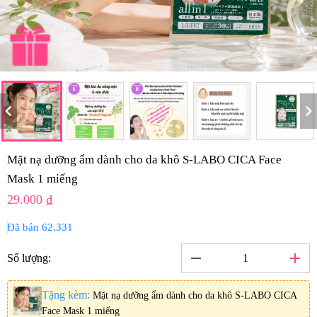
hevron_left
chevron_rig
Mặt nạ dưỡng ẩm dành cho da khô S-LABO CICA Face
Mask 1 miếng
29.000 ₫
Đã bán 62.331
remove
add
Số lượng:
Tặng kèm:
Mặt nạ dưỡng ẩm dành cho da khô S-LABO CICA
Face Mask 1 miếng