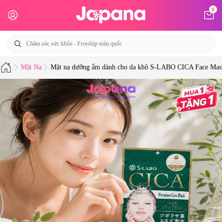
0
Mặt Nạ
Mặt nạ dưỡng ẩm dành cho da khô S-LABO CICA Face Mas