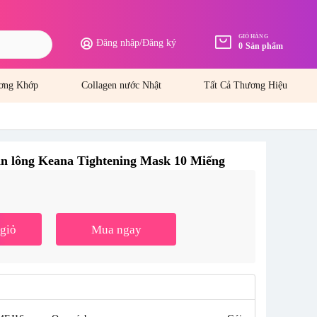
GIỎ HÀNG
Đăng nhập
/
Đăng ký
0
Sản phẩm
ơng Khớp
Collagen nước Nhật
Tất Cả Thương Hiệu
ân lông Keana Tightening Mask 10 Miếng
-30%
giỏ
Mua ngay