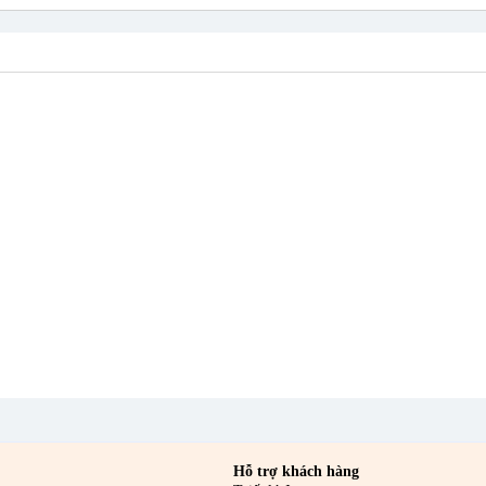
e Glycol, Menthoxypropanediol, Peg-60 Hydrogenated Castor Oil, Xanthan Gum
Hỗ trợ khách hàng