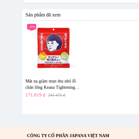
Extract, Glyceryl Glucoside, Styrene/Vp Copolymer, Butylen
Acid, Sodium Citrate, Phenoxyethanol, Methylparaben.
Sản phẩm đã xem
-30%
Mặt nạ giảm mụn thu nhỏ lỗ
chân lông Keana Tightening
Mask 10 Miếng
171.819 đ
245.455 đ
CÔNG TY CỔ PHẦN JAPANA VIỆT NAM