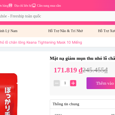
ơn hàng
Địa chỉ liên hệ
Cẩm nang mua sắm
inh Lý Nam
Hỗ Trợ Não & Trí Nhớ
Hỗ Trợ Xư
hỏ lỗ chân lông Keana Tightening Mask 10 Miếng
Mặt nạ giảm mụn thu nhỏ lỗ ch
-30%
171.819 ₫
245.455₫
remove
add
Thêm vào 
Thông tin chung