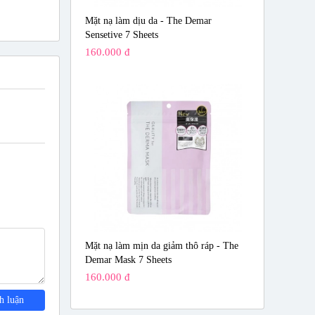
Mặt nạ làm dịu da - The Demar
Sensetive 7 Sheets
160.000 đ
e,
y) Leaf
Mặt nạ làm mịn da giảm thô ráp - The
Demar Mask 7 Sheets
anus Flower
160.000 đ
lower
h luận
lower