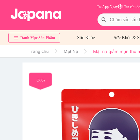
Tải App Ngay
Tra cứu đ
Sức Khỏe
Sức Khỏe & S
Danh Mục Sản Phẩm
Mặt nạ giảm mụn thu n
Trang chủ
Mặt Nạ
-30%