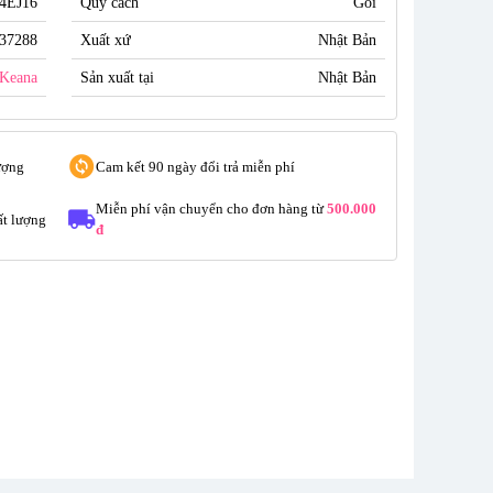
4EJ16
Quy cách
Gói
37288
Xuất xứ
Nhật Bản
Keana
Sản xuất tại
Nhật Bản
ượng
Cam kết 90 ngày đổi trả miễn phí
Miễn phí vận chuyển cho đơn hàng từ
500.000
t lượng
đ