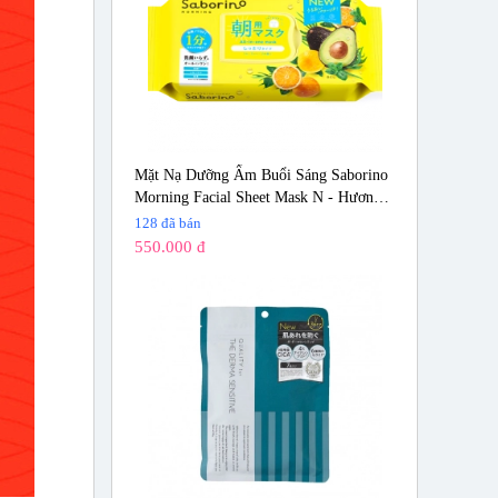
Mặt Nạ Dưỡng Ẩm Buổi Sáng Saborino
Morning Facial Sheet Mask N - Hương
Trái Cây (32 miếng)
128 đã bán
550.000 đ