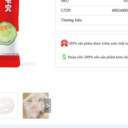
SKU
05
GTIN
49924400
Thương hiệu
100% sản phẩm được kiểm soát chất l
Hoàn tiền 200% nếu sản phẩm kém chấ
chevron_right