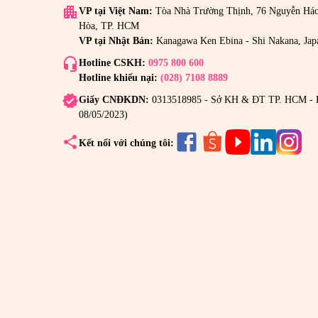
apartment
VP tại Việt Nam:
Tòa Nhà Trường Thịnh, 76 Nguyễn Há
Hòa, TP. HCM
VP tại Nhật Bản:
Kanagawa Ken Ebina - Shi Nakana, Jap
headset_mic
Hotline CSKH:
0975 800 600
Hotline khiếu nại:
(028) 7108 8889
verified
Giấy CNĐKDN:
0313518985 - Sở KH & ĐT TP. HCM - 
08/05/2023)
share
Kết nối với chúng tôi:
Hướng dẫn sử dụng