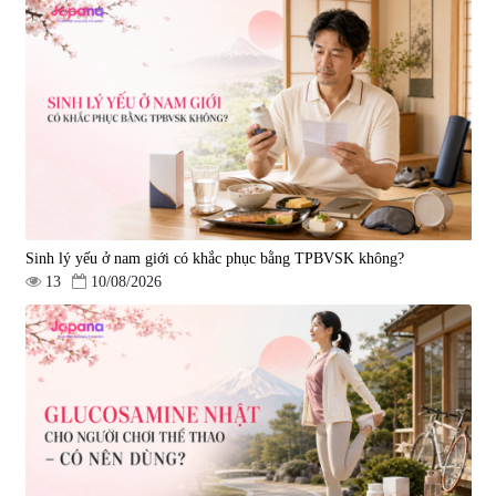
Tẩy tế bào chết Nichiei Bussan
Viên uống hỗ trợ bền thành
Nano NMN+ Peeling Gel
mạch, ngừa tai biến Elastin Plus
Luxury 200g
& Nattokinase Hokoen 80 viên
|
0
|
0
1.490.000 đ
980.000 đ
Sinh lý yếu ở nam giới có khắc phục bằng TPBVSK không?
13
10/08/2026
Viên uống bổ gan Ribeto Shoji
Viên uống hỗ trợ cải thiện thoát
Hepaclean 60 viên
vị đĩa đệm Kyoto Has 30 viên
|
543.205
|
14.560
690.000 đ
1.600.000 đ