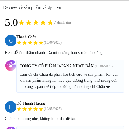
Review về sản phẩm và dịch vụ
5.0
grade
grade
grade
grade
grade
7 đánh giá
Thanh Châu
C
star
star
star
star
star
(16/06/2025)
Kem dễ tán, thấm nhanh. Da mình sáng hơn sau 2tuần dùng
CÔNG TY CỔ PHẦN JAPANA NHẬT BẢN
(16/06/2025)
Cảm ơn chị Châu đã phản hồi tích cực về sản phẩm! Rất vui
khi sản phẩm mang lại hiệu quả dưỡng trắng như mong đợi.
Hi vọng Japana sẽ tiếp tục đồng hành cùng chị Châu ❤️
Đỗ Thanh Hương
H
star
star
star
star
star
(12/05/2025)
Chất kem mỏng nhẹ, không bị bí da, dễ tán