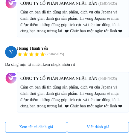
CÔNG TY CỔ PHẦN JAPANA NHẬT BẢN
(12/05/2025)
Cảm ơn bạn đã tin dùng sản phẩm, dịch vụ của Japana và
dành thời gian đánh giá sản phẩm. Hi vọng Japana sẽ nhận
được thêm những đóng góp tích cực và tiếp tục đồng hành
cùng bạn trong tương lai. ❤️ Chúc bạn một ngày tốt lành ❤️
Hoàng Thanh Yến
Y
star
star
star
star
star
(25/04/2025)
Da sáng mịn tự nhiên,kem nhẹ,k nhờn rít
CÔNG TY CỔ PHẦN JAPANA NHẬT BẢN
(26/04/2025)
Cảm ơn bạn đã tin dùng sản phẩm, dịch vụ của Japana và
dành thời gian đánh giá sản phẩm. Hi vọng Japana sẽ nhận
được thêm những đóng góp tích cực và tiếp tục đồng hành
cùng bạn trong tương lai. ❤️ Chúc bạn một ngày tốt lành ❤️
Xem tất cả đánh giá
Viết đánh giá