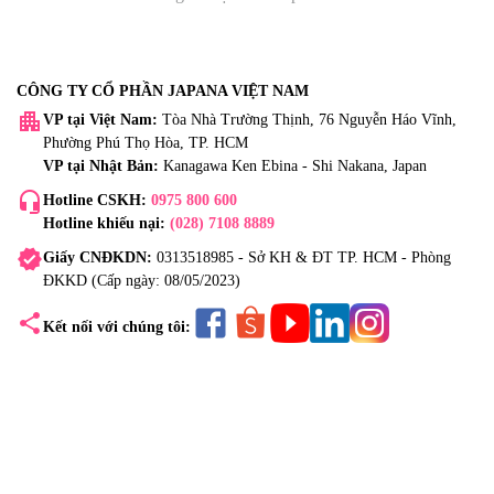
CÔNG TY CỔ PHẦN JAPANA VIỆT NAM
apartment
VP tại Việt Nam:
Tòa Nhà Trường Thịnh, 76 Nguyễn Háo Vĩnh,
Phường Phú Thọ Hòa, TP. HCM
VP tại Nhật Bản:
Kanagawa Ken Ebina - Shi Nakana, Japan
headset_mic
Hotline CSKH:
0975 800 600
Hotline khiếu nại:
(028) 7108 8889
verified
Giấy CNĐKDN:
0313518985 - Sở KH & ĐT TP. HCM - Phòng
ĐKKD (Cấp ngày: 08/05/2023)
share
Kết nối với chúng tôi: