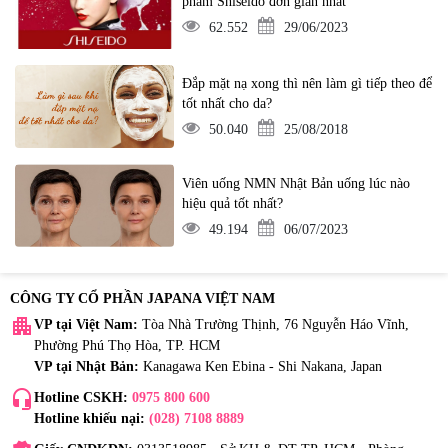
phẩm Shiseido đơn giản nhất
62.552
29/06/2023
Đắp mặt nạ xong thì nên làm gì tiếp theo để
tốt nhất cho da?
50.040
25/08/2018
Viên uống NMN Nhật Bản uống lúc nào
hiệu quả tốt nhất?
49.194
06/07/2023
CÔNG TY CỔ PHẦN JAPANA VIỆT NAM
apartment
VP tại Việt Nam:
Tòa Nhà Trường Thịnh, 76 Nguyễn Háo Vĩnh,
Phường Phú Thọ Hòa, TP. HCM
VP tại Nhật Bản:
Kanagawa Ken Ebina - Shi Nakana, Japan
headset_mic
Hotline CSKH:
0975 800 600
Hotline khiếu nại:
(028) 7108 8889