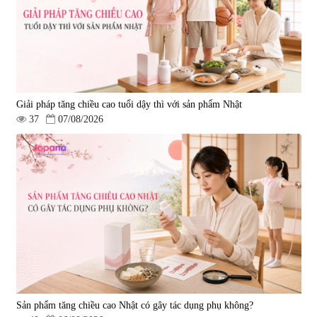
Giải pháp tăng chiều cao tuổi dậy thì với sản phẩm Nhật
37
07/08/2026
Viên uống hỗ trợ giấc ngủ Fujina
Viên uống phòng ngừa & hỗ trợ
Sleepy Nhật Bản 80 viên
điều trị đột quỵ Biken Kinase
Gold 60 viên
|
13.760
|
0
580.000 đ
1.570.000 đ
Sản phẩm tăng chiều cao Nhật có gây tác dụng phụ không?