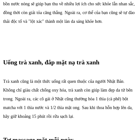
bồn nước nóng sẽ giúp bạn thu về nhiều lợi ích cho sức khỏe lẫn nhan sắc,
đồng thời còn giải tỏa căng thẳng. Ngoài ra, cơ thể của bạn cũng sẽ tự đào
thải độc tố và "lột xác" thành một làn da sáng khỏe hơn.
Uống trà xanh, đắp mặt nạ trà xanh
Trà xanh cũng là một thức uống rất quen thuộc của người Nhật Bản.
Không chỉ giàu chất chống oxy hóa, trà xanh còn giúp làm đẹp da từ bên
trong. Ngoài ra, các cô gái ở Nhật cũng thường hòa 1 thìa (cà phê) bột
matcha với 1 thìa nước và 1/2 thìa mật ong. Sau khi thoa hỗn hợp lên da,
hãy giữ khoảng 15 phút rồi rửa sạch lại.
Tự massage mặt mỗi ngày