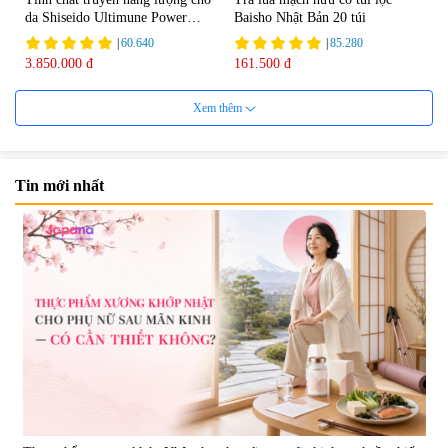
da Shiseido Ultimune Power
Baisho Nhật Bản 20 túi
75ml
|
60.640
|
85.280
3.850.000 đ
161.500 đ
Xem thêm
Tin mới nhất
Viên uống bổ não Ribeto Shoji
Viên nang uống cải thiện thị lực,
Ichoha Ekisu Plus - 90 viên
trí nhớ DHA + EPA + Flaxseed
Oil 30 viên/gói - Date 02/2027
|
57.920
|
52.346
1.450.000 đ
225.000 đ