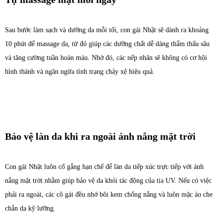
Sau bước làm sạch và dưỡng da mỗi tối, con gái Nhật sẽ dành ra khoảng
10 phút để massage da, từ đó giúp các dưỡng chất dễ dàng thẩm thấu sâu
và tăng cường tuần hoàn máu. Nhờ đó, các nếp nhăn sẽ không có cơ hội
hình thành và ngăn ngừa tình trạng chảy xệ hiệu quả.
Bảo vệ làn da khi ra ngoài ánh nắng mặt trời
Con gái Nhật luôn cố gắng hạn chế để làn da tiếp xúc trực tiếp với ánh
nắng mặt trời nhằm giúp bảo vệ da khỏi tác động của tia UV. Nếu có việc
phải ra ngoài, các cô gái đều nhớ bôi kem chống nắng và luôn mặc áo che
chắn da kỹ lưỡng.