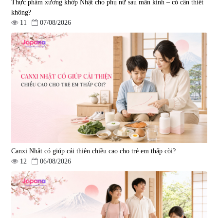
Thực phẩm xương khớp Nhật cho phụ nữ sau mãn kinh – có cần thiết
không?
11
07/08/2026
Tẩy tế bào chết Nichiei Bussan
Viên uống hỗ trợ bền thành
Nano NMN+ Peeling Gel
mạch, ngừa tai biến Elastin Plus
Luxury 200g
& Nattokinase Hokoen 80 viên
|
0
|
0
1.490.000 đ
980.000 đ
Canxi Nhật có giúp cải thiện chiều cao cho trẻ em thấp còi?
12
06/08/2026
Viên uống bổ gan Ribeto Shoji
Viên uống hỗ trợ cải thiện thoát
Hepaclean 60 viên
vị đĩa đệm Kyoto Has 30 viên
|
543.205
|
14.560
690.000 đ
1.600.000 đ