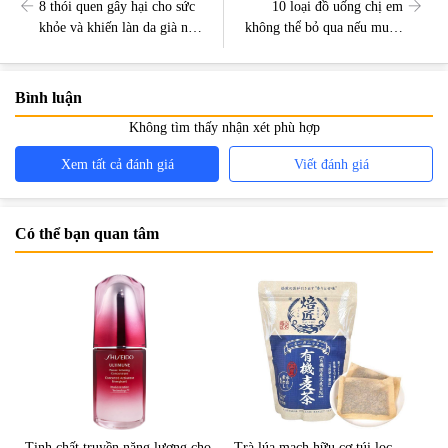
8 thói quen gây hại cho sức
10 loại đồ uống chị em
khỏe và khiến làn da già nua
không thể bỏ qua nếu muốn
chảy xệ chị em cần bỏ ngay
giảm lão hóa cho làn da
Bình luận
Không tìm thấy nhận xét phù hợp
Xem tất cả đánh giá
Viết đánh giá
Có thể bạn quan tâm
Tinh chất truyền năng lượng cho
Trà lúa mạch hữu cơ túi lọc