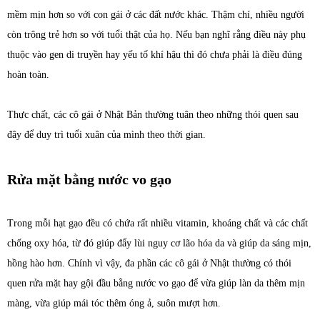
mềm mịn hơn so với con gái ở các đất nước khác. Thậm chí, nhiều người
còn trông trẻ hơn so với tuổi thật của họ. Nếu bạn nghĩ rằng điều này phụ
thuộc vào gen di truyền hay yếu tố khí hậu thì đó chưa phải là điều đúng
hoàn toàn.
Thực chất, các cô gái ở Nhật Bản thường tuân theo những thói quen sau
đây để duy trì tuổi xuân của mình theo thời gian.
Rửa mặt bằng nước vo gạo
Trong mỗi hạt gạo đều có chứa rất nhiều vitamin, khoáng chất và các chất
chống oxy hóa, từ đó giúp đẩy lùi nguy cơ lão hóa da và giúp da sáng mịn,
hồng hào hơn. Chính vì vậy, đa phần các cô gái ở Nhật thường có thói
quen rửa mặt hay gội đầu bằng nước vo gạo để vừa giúp làn da thêm mịn
màng, vừa giúp mái tóc thêm óng ả, suôn mượt hơn.