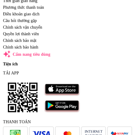
Thời gian giao hàng
Phương thức thanh toán
Điều khoản giao dịch
Câu hỏi thường gặp
Chính sách vận chuyển
Quyền lợi thành viên
Chính sách bảo mật
Chính sách bảo hành
auto_awesome
Cẩm nang tiêu dùng
Tiện ích
TẢI APP
THANH TOÁN