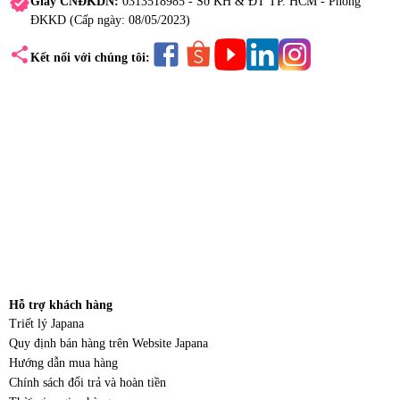
verified
Giấy CNĐKDN:
0313518985 - Sở KH & ĐT TP. HCM - Phòng
ĐKKD (Cấp ngày: 08/05/2023)
share
Kết nối với chúng tôi:
Hỗ trợ khách hàng
Triết lý Japana
Quy định bán hàng trên Website Japana
Hướng dẫn mua hàng
Chính sách đổi trả và hoàn tiền