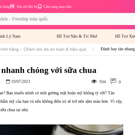
ơn hàng
Địa chỉ liên hệ
Cẩm nang mua sắm
inh Lý Nam
Hỗ Trợ Não & Trí Nhớ
Hỗ Trợ Xư
hính hãng – Chăm sóc da an toàn & hiệu quả
Đánh bay tàn nhang
 nhanh chóng với sữa chua
19/07/2021
934
0
 bạn? Bạn muốn mình có một gương mặt hoàn mỹ không tỳ vết? Tàn
hẩm mỹ của bạn và nếu không điều trị sẽ trở nên sậm màu hơn. Vì vậy,
 sữa chua tại nhà.