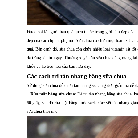
Được coi là người bạn quá quen thuộc trong giới làm đẹp của c
đẹp của các chị em phụ nữ. Sữa chua có chứa một loại axit lat
quả. Bên cạnh đó, sữa chua còn chứa nhiều loại vitamin rất tố
da trắng lên từ ngày. Thường xuyên ăn sữa chua cũng mang lại n
khỏe và hệ tiêu hóa của bạn nữa đấy.
Các cách trị tàn nhang bằng sữa chua
Sử dụng sữa chua để chữa tàn nhang vô cùng đơn giản mà dễ dà
+ Rửa mặt bằng sữa chua
: Để trị tàn nhang bằng sữa chua, b
60 giây, sau đó rửa mặt bằng nước sạch. Các vết tàn nhang giả
sữa chua thôi nhé.