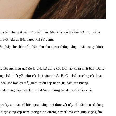
da tàn nhang ít và mới xuất hiện. Mặt khác có thể đối với một số da
huyên gia da liễu trước khi sử dụng.
biện pháp che chắn cẩn thận như thoa kem chống nắng, khẩu trang, kính
ng hết sức hiệu quả đó là việc sử dụng các loại
tảo xoắn nhật bản
. Dùng
g chất thiết yếu như các loại vitamin A, B, C , chất cơ cùng các hoạt
 hóa, lão hóa cơ thể, giảm thiểu nếp nhăn ,trị nám,tàn nhang.
ặc dù cung cấp đầy đủ dinh dưỡng nhưng tác dụng của tảo xoắn
cực kỳ an toàn và hiệu quả bằng loại thực vật này chỉ cần bạn sử dụng
ạn được cung cấp hàm lượng dinh dưỡng đầy đủ mà còn giúp việc giảm