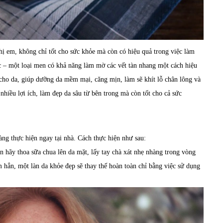
hị em, không chỉ tốt cho sức khỏe mà còn có hiệu quả trong việc làm
ic – một loại men có khả năng làm mờ các vết tàn nhang một cách hiệu
t cho da, giúp dưỡng da mềm mại, căng mịn, làm sẽ khít lỗ chân lông và
hiều lợi ích, làm đẹp da sâu từ bên trong mà còn tốt cho cả sức
ng thực hiện ngay tại nhà. Cách thực hiện như sau:
ạn hãy thoa sữa chua lên da mặt, lấy tay chà xát nhẹ nhàng trong vòng
m hẳn, một làn da khỏe đẹp sẽ thay thế hoàn toàn chỉ bằng việc sử dụng