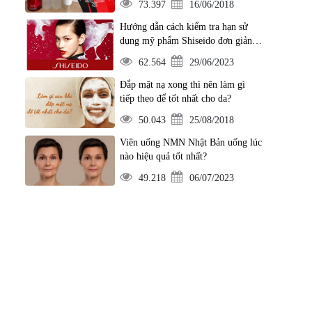
73.397
16/06/2018
Hướng dẫn cách kiểm tra hạn sử
dụng mỹ phẩm Shiseido đơn giản
nhất
62.564
29/06/2023
Đắp mặt nạ xong thì nên làm gì
tiếp theo để tốt nhất cho da?
50.043
25/08/2018
Viên uống NMN Nhật Bản uống lúc
nào hiệu quả tốt nhất?
49.218
06/07/2023