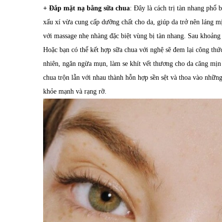
+ Đắp mặt nạ bằng sữa chua
: Đây là cách trị tàn nhang phổ
xấu xí vừa cung cấp dưỡng chất cho da, giúp da trở nên láng 
với massage nhẹ nhàng đặc biệt vùng bị tàn nhang. Sau khoản
Hoặc bạn có thể kết hợp sữa chua với nghệ sẽ đem lại công thức
nhiên, ngăn ngừa mụn, làm se khít vết thương cho da căng mịn 
chua trộn lẫn với nhau thành hỗn hợp sền sệt và thoa vào những
khỏe mạnh và rạng rỡ.