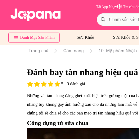
Tải App Ngay
Tra cứu đ
Sức Khỏe
Sức Khỏe & S
Danh Mục Sản Phẩm
Trang chủ
Cẩm nang
10. Mỹ phẩm Nhật c
Đánh bay tàn nhang hiệu quả
5 | 0 đánh giá
Những vết tàn nhang đáng ghét xuất hiện trên gương mặt của
nhang tuy không gây ảnh hưởng xấu cho da nhưng làm mất vẻ t
chúng tôi sẽ chia sẻ cho các bạn mẹo trị tàn nhang hiệu quả vói
Công dụng từ sữa chua