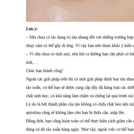
Lưu ý:
– Sữa chua có tác dụng trị tàn nhang đối với những trường hợp 
nhạy cảm có thể gây dị ứng. Vì vậy bạn nên tham khảo ý kiến c
– Vì sữa chua có tính axit, nên khi ra đường bạn cần phải có 
mát,…
Chúc bạn thành công!
Ngoài các giải pháp trên thì có một giải pháp đánh bay tàn nha
tảo xoắn, cơ thể bạn sẽ được cung cấp đây đủ hàng loạt các dưỡn
chất sinh học, có khả năng làm chậm và chống lại quá trình oxi
Lý do là bởi thành phần của tảo không có chứa chất béo nên m
spirulina cũng sẽ không làm cho bạn bị thừa cân, mập lên.
Đồng thời, bạn cũng hoàn toàn có thể thực hiện cách giảm cân 
đúng và đủ tảo xoắn hàng ngày. Như vậy, ngoài việc cơ thể b