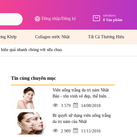
GIỎ HÀNG
Đăng nhập
/
Đăng ký
0
Sản phẩm
ơng Khớp
Collagen nước Nhật
Tất Cả Thương Hiệu
 hiệu quả nhanh chóng với sữa chua
Tin cùng chuyên mục
Viên uống trắng da trị nám Nhật
Bản - tôn vinh vẻ đẹp, thể hiện
đẳng cấp
3.579
14/08/2018
Bí quyết sử dụng viên uống trắng
da trị nám của Nhật
2.989
11/11/2016