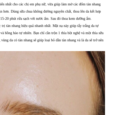
 biến nhất cho các chị em phụ nữ, vừa giúp làm mờ các đốm tàn nhang
mịn hơn. Dùng sữa chua không đường nguyên chất, thoa lên da kết hợp
g 15-20 phút rửa sạch với nước ấm. Sau đó thoa kem dưỡng ẩm.
 trị tàn nhang hiệu quả nhanh nhất. Mặt nạ này giúp tẩy trắng da tự
và hồng hào tự nhiên. Bạn chỉ cần trộn 1 thìa bột nghệ và một thìa sữa
 vùng da có tàn nhang sẽ giúp loại bỏ dần tàn nhang và là da sẽ trở nên