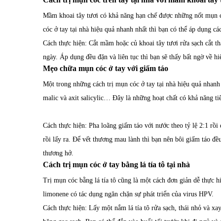
Mầm khoai tây tươi có khả năng hạn chế được những nốt mụn có
cóc ở tay tại nhà hiệu quả nhanh nhất thì bạn có thể áp dụng cá
Cách thực hiện: Cắt mầm hoặc củ khoai tây tươi rửa sạch cắt t
ngày. Áp dụng đều đặn và liên tục thì bạn sẽ thấy bất ngờ về hi
Mẹo chữa mụn cóc ở tay với giấm táo
Một trong những cách trị mụn cóc ở tay tại nhà hiệu quả nhanh n
malic và axit salicylic… Đây là những hoạt chất có khả năng t
Cách thực hiện: Pha loãng giấm táo với nước theo tỷ lệ 2:1 rồi
rồi lấy ra. Để vết thương mau lành thì bạn nên bôi giấm táo đề
thương hở.
Cách trị mụn cóc ở tay bằng lá tía tô tại nhà
Trị mụn cóc bằng lá tía tô cũng là một cách đơn giản dễ thực h
limonene có tác dụng ngăn chặn sự phát triển của virus HPV.
Cách thực hiện: Lấy một nắm lá tía tô rửa sạch, thái nhỏ và x