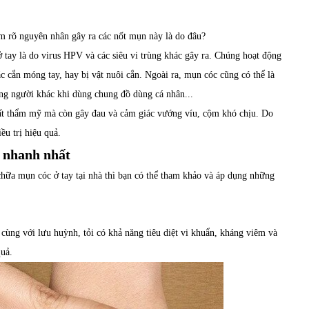
ắm rõ nguyên nhân gây ra các nốt mụn này là do đâu?
ở tay là do virus HPV và các siêu vi trùng khác gây ra. Chúng hoạt động
c cắn móng tay, hay bị vật nuôi cắn. Ngoài ra, mụn cóc cũng có thể là
ang người khác khi dùng chung đồ dùng cá nhân...
mất thẩm mỹ mà còn gây đau và cảm giác vướng víu, cộm khó chịu. Do
ều trị hiệu quả.
ả nhanh nhất
ữa mụn cóc ở tay tại nhà thì bạn có thể tham khảo và áp dụng những
de, cùng với lưu huỳnh, tỏi có khả năng tiêu diệt vi khuẩn, kháng viêm và
quả.