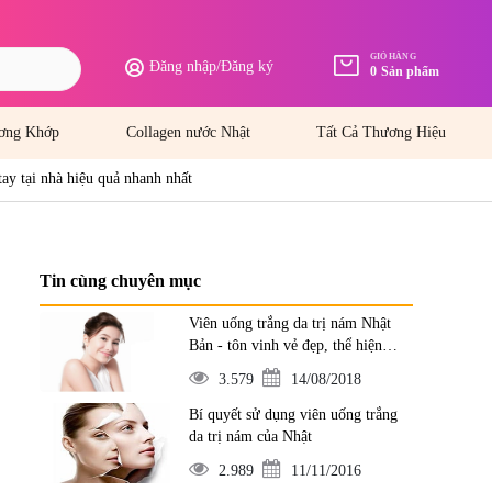
GIỎ HÀNG
Đăng nhập
/
Đăng ký
0
Sản phẩm
ơng Khớp
Collagen nước Nhật
Tất Cả Thương Hiệu
tay tại nhà hiệu quả nhanh nhất
Tin cùng chuyên mục
Viên uống trắng da trị nám Nhật
Bản - tôn vinh vẻ đẹp, thể hiện
đẳng cấp
3.579
14/08/2018
Bí quyết sử dụng viên uống trắng
da trị nám của Nhật
2.989
11/11/2016