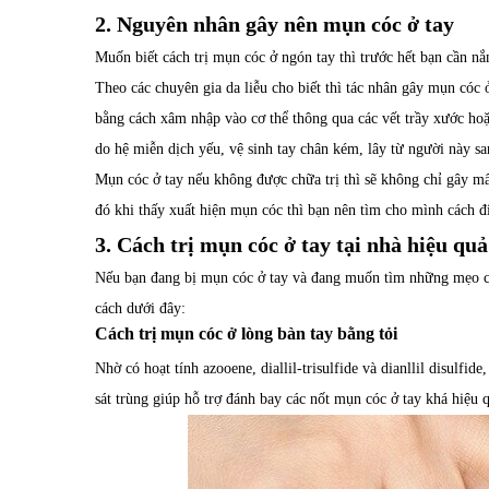
2. Nguyên nhân gây nên mụn cóc ở tay
Muốn biết cách trị mụn cóc ở ngón tay thì trước hết bạn cần n
Theo các chuyên gia da liễu cho biết thì tác nhân gây mụn cóc 
bằng cách xâm nhập vào cơ thể thông qua các vết trầy xước hoặ
do hệ miễn dịch yếu, vệ sinh tay chân kém, lây từ người này s
Mụn cóc ở tay nếu không được chữa trị thì sẽ không chỉ gây 
đó khi thấy xuất hiện mụn cóc thì bạn nên tìm cho mình cách đi
3. Cách trị mụn cóc ở tay tại nhà hiệu qu
Nếu bạn đang bị mụn cóc ở tay và đang muốn tìm những mẹo ch
cách dưới đây:
Cách trị mụn cóc ở lòng bàn tay bằng tỏi
Nhờ có hoạt tính azooene, diallil-trisulfide và dianllil disulfi
sát trùng giúp hỗ trợ đánh bay các nốt mụn cóc ở tay khá hiệu 