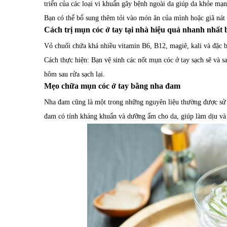
triển của các loại vi khuẩn gây bệnh ngoài da giúp da khỏe mạ
Bạn có thể bổ sung thêm tỏi vào món ăn của mình hoặc giã nát t
Cách trị mụn cóc ở tay tại nhà hiệu quả nhanh nhất 
Vỏ chuối chứa khá nhiều vitamin B6, B12, magiê, kali và đặc bi
Cách thực hiện: Bạn vệ sinh các nốt mụn cóc ở tay sạch sẽ và 
hôm sau rửa sạch lại.
Mẹo chữa mụn cóc ở tay bằng nha đam
Nha đam cũng là một trong những nguyên liệu thường được sử d
đam có tính kháng khuẩn và dưỡng ẩm cho da, giúp làm dịu và