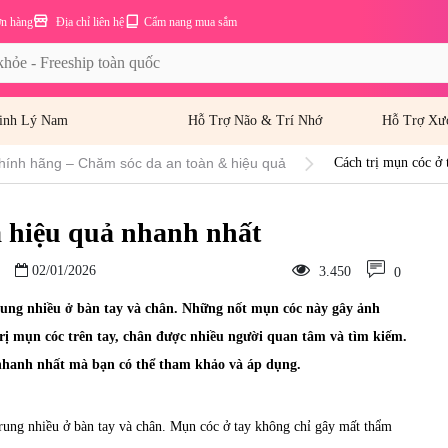
ơn hàng
Địa chỉ liên hệ
Cẩm nang mua sắm
inh Lý Nam
Hỗ Trợ Não & Trí Nhớ
Hỗ Trợ Xư
hính hãng – Chăm sóc da an toàn & hiệu quả
Cách trị mụn cóc ở 
à hiệu quả nhanh nhất
02/01/2026
3.450
0
rung nhiều ở bàn tay và chân. Những nốt mụn cóc này gây ảnh
trị mụn cóc trên tay, chân được nhiều người quan tâm và tìm kiếm.
ả nhanh nhất mà bạn có thể tham khảo và áp dụng.
trung nhiều ở bàn tay và chân. Mụn cóc ở tay không chỉ gây mất thẩm