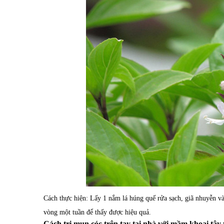
Cách thực hiện: Lấy 1 nắm lá húng quế rửa sạch, giã nhuyễn và
vòng một tuần để thấy được hiệu quả.
Cách trị mụn cóc trên tay tại nhà với mầm khoai tây 