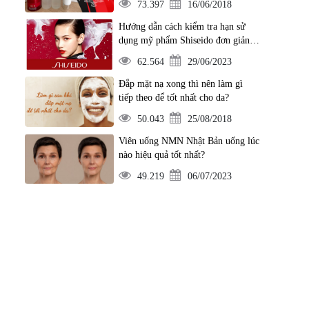
73.397
16/06/2018
Hướng dẫn cách kiểm tra hạn sử
dụng mỹ phẩm Shiseido đơn giản
nhất
62.564
29/06/2023
Đắp mặt nạ xong thì nên làm gì
tiếp theo để tốt nhất cho da?
50.043
25/08/2018
Viên uống NMN Nhật Bản uống lúc
nào hiệu quả tốt nhất?
49.219
06/07/2023