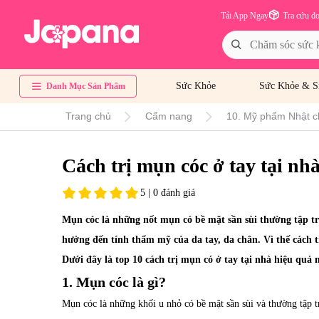
Tải App Ngay
Tra cứu đ
Sức Khỏe
Sức Khỏe & S
Danh Mục Sản Phẩm
Trang chủ
Cẩm nang
10. Mỹ phẩm Nhật c
Cách trị mụn cóc ở tay tại nh
5 | 0 đánh giá
Mụn cóc là những nốt mụn có bề mặt sần sùi thường tập t
hưởng đến tính thẩm mỹ của da tay, da chân. Vì thế cách 
Dưới đây là top 10 cách trị mụn có ở tay tại nhà hiệu qu
1. Mụn cóc là gì?
Mụn cóc là những khối u nhỏ có bề mặt sần sùi và thường tập 