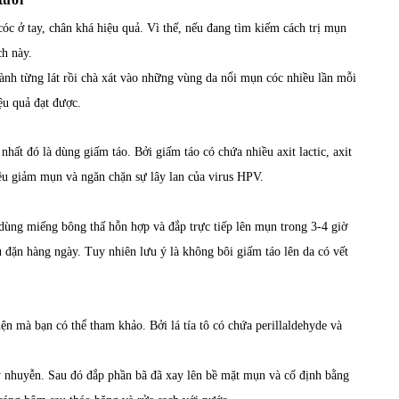
c ở tay, chân khá hiệu quả. Vì thế, nếu đang tìm kiếm cách trị mụn
ch này.
hành từng lát rồi chà xát vào những vùng da nổi mụn cóc nhiều lần mỗi
ệu quả đạt được.
hất đó là dùng giấm táo. Bởi giấm táo có chứa nhiều axit lactic, axit
iêu giảm mụn và ngăn chặn sự lây lan của virus HPV.
 dùng miếng bông thấ hỗn hợp và đắp trực tiếp lên mụn trong 3-4 giờ
u đặn hàng ngày. Tuy nhiên lưu ý là không bôi giấm táo lên da có vết
iện mà bạn có thể tham khảo. Bởi lá tía tô có chứa perillaldehyde và
ay nhuyễn. Sau đó đắp phần bã đã xay lên bề mặt mụn và cố định bằng