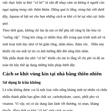
việc thực hiện se khít “cô bé” là vấn đề nhạy cảm và không ít người còn
ngại ngùng trong việc thăm khám. Đừng quá lo lắng, trong bài viết dưới
đây, Japana sẽ bật mí cho bạn những cách se khít cô bé tại nhà cực hiệu
quả.
Theo thời gian, không chỉ làn da mà cơ thể phụ nữ cũng bị lão hóa và
“xuống cấp”. Vùng kín cũng có nhiều thay đổi trong quá trình sinh nở và
sinh hoạt tình dục như cô bé giãn rộng, nhăn nheo, thâm xỉn... Điều này
khiến chị em mất tự tin và ảnh hưởng đến đời sống hôn nhân.
Nếu phẫu thuật thu nhỏ “cô bé” khiến chị em lo lắng về chi phí và độ an
toàn thì hãy thử áp dụng những biện pháp dưới đây:
Cách se khít vùng kín tại nhà bằng thiên nhiên
Sử dụng lá trầu không
Lá trầu không được coi là một loại viên uống kháng sinh tự nhiên và chứa
nhiều thành phần bao gồm chất xơ, carbohydrate, canxi, phốt pho và
vitamin. Vì vậy, nó có tác dụng làm lành vết thương, trị mụn, kháng
khuẩn, đồng thời se khít “cô bé” một cách an toàn.