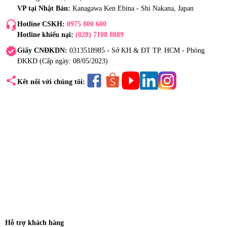
VP tại Nhật Bản:
Kanagawa Ken Ebina - Shi Nakana, Japan
headset_mic
Hotline CSKH:
0975 800 600
Hotline khiếu nại:
(028) 7108 8889
verified
Giấy CNĐKDN:
0313518985 - Sở KH & ĐT TP. HCM - Phòng
ĐKKD (Cấp ngày: 08/05/2023)
share
Kết nối với chúng tôi:
Hỗ trợ khách hàng