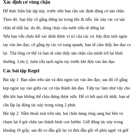
Xác định cơ vùng chậu
Để thực hiện bài tập này, trước tiên bạn cần xác định đúng cơ sàn chậu.
Theo đó, bạn hãy cố gắng dừng lại trong khi đi tiểu, lúc này các cơ sàn
chậu sẽ thắt lại, do đó, dòng chảy của nước tiểu sẽ dừng lại.
Nếu bạn vẫn chưa thể xác định được vị trí của các cơ, hãy đưa một ngón
tay vào âm đạo, cố gắng ép các cơ xung quanh, bạn sẽ cảm thấy âm đạo co
lại. Thả lỏng cơ thể và bạn sẽ cảm thấy sàn chậu của mình trở lại bình
thường. Lưu ý, luôn rửa sạch ngón tay trước khi đưa vào âm đạo.
Các bài tập Kegel
Bài tập 1: Bạn nằm trên sàn và đưa ngón tay vào âm đạo, sau đó cố gắng
kẹp ngón tay vào giữa các cơ của thành âm đạo. Tiếp tục làm như vậy cho
đến khi bạn không thể chịu đựng được nữa. Để có kết quả tốt nhất, bạn sẽ
cần lặp lại động tác này trong vòng 2 phút.
Bài tập 2: Nằm thoải mái trên sàn, hai chân dang rộng sang hai bên và
chụm lại ở gót chân tạo thành hình con bướm. Giữ động tác này trong
khoảng 10 giây, sau đó co đầu gối lại và đưa đầu gối về phía ngực và giữ