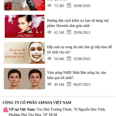
73.383
16/06/2018
Hướng dẫn cách kiểm tra hạn sử dụng mỹ
phẩm Shiseido đơn giản nhất
62.549
29/06/2023
Đắp mặt nạ xong thì nên làm gì tiếp theo để
tốt nhất cho da?
50.040
25/08/2018
Viên uống NMN Nhật Bản uống lúc nào
hiệu quả tốt nhất?
49.184
06/07/2023
CÔNG TY CỔ PHẦN JAPANA VIỆT NAM
apartment
VP tại Việt Nam:
Tòa Nhà Trường Thịnh, 76 Nguyễn Háo Vĩnh,
Phường Phú Thọ Hòa, TP. HCM