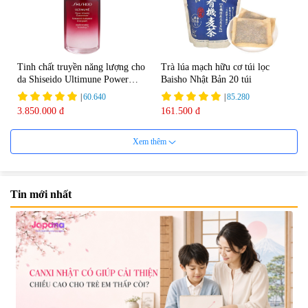
Tinh chất truyền năng lượng cho
Trà lúa mạch hữu cơ túi lọc
da Shiseido Ultimune Power
Baisho Nhật Bản 20 túi
75ml
|
60.640
|
85.280
3.850.000 đ
161.500 đ
Xem thêm
Tin mới nhất
Viên uống bổ não Ribeto Shoji
Viên nang uống cải thiện thị lực,
Ichoha Ekisu Plus - 90 viên
trí nhớ DHA + EPA + Flaxseed
Oil 30 viên/gói - Date 02/2027
|
57.920
|
52.346
1.450.000 đ
225.000 đ