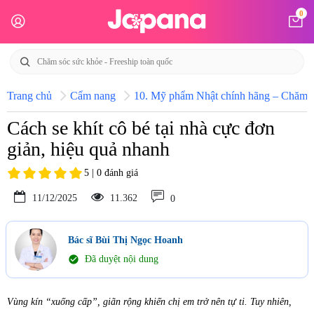
0
Trang chủ
Cẩm nang
10. Mỹ phẩm Nhật chính hãng – Chăm só
Cách se khít cô bé tại nhà cực đơn
giản, hiệu quả nhanh
5 | 0 đánh giá
11/12/2025
11.362
0
Bác sĩ Bùi Thị Ngọc Hoanh
check_circle
Đã duyệt nội dung
Vùng kín “xuống cấp”, giãn rộng khiến chị em trở nên tự ti. Tuy nhiên,