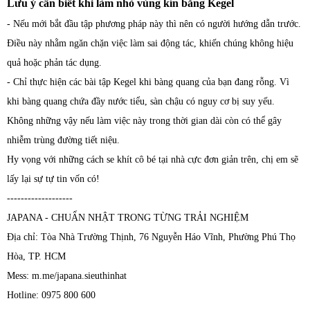
Lưu ý cần biết khi làm nhỏ vùng kín bằng Kegel
- Nếu mới bắt đầu tập phương pháp này thì nên có người hướng dẫn trước.
Điều này nhằm ngăn chặn việc làm sai động tác, khiến chúng không hiệu
quả hoặc phản tác dụng.
- Chỉ thực hiện các bài tập Kegel khi bàng quang của bạn đang rỗng. Vì
khi bàng quang chứa đầy nước tiểu, sàn chậu có nguy cơ bị suy yếu.
Không những vậy nếu làm việc này trong thời gian dài còn có thể gây
nhiễm trùng đường tiết niệu.
Hy vọng với những cách se khít cô bé tại nhà cực đơn giản trên, chị em sẽ
lấy lại sự tự tin vốn có!
-------------------
JAPANA - CHUẨN NHẬT TRONG TỪNG TRẢI NGHIỆM
Địa chỉ: Tòa Nhà Trường Thịnh, 76 Nguyễn Háo Vĩnh, Phường Phú Thọ
Hòa, TP. HCM
Mess: m.me/japana.sieuthinhat
Hotline: 0975 800 600