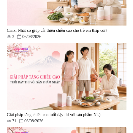
Canxi Nhật có giúp cải thiện chiều cao cho trẻ em thấp còi?
3
06/08/2026
Tẩy tế bào chết Nichiei Bussan
Viên uống hỗ trợ bền thành
Nano NMN+ Peeling Gel
mạch, ngừa tai biến Elastin Plus
Luxury 200g
& Nattokinase Hokoen 80 viên
|
0
|
0
1.490.000 đ
980.000 đ
Giải pháp tăng chiều cao tuổi dậy thì với sản phẩm Nhật
31
06/08/2026