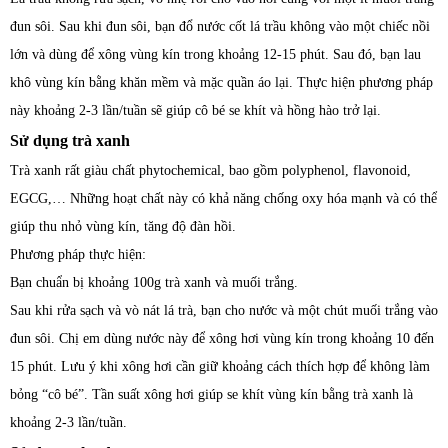
đun sôi. Sau khi đun sôi, bạn đổ nước cốt lá trầu không vào một chiếc nồi
lớn và dùng để xông vùng kín trong khoảng 12-15 phút. Sau đó, bạn lau
khô vùng kín bằng khăn mềm và mặc quần áo lại. Thực hiện phương pháp
này khoảng 2-3 lần/tuần sẽ giúp cô bé se khít và hồng hào trở lại.
Sử dụng trà xanh
Trà xanh rất giàu chất phytochemical, bao gồm polyphenol, flavonoid,
EGCG,… Những hoạt chất này có khả năng chống oxy hóa mạnh và có thể
giúp thu nhỏ vùng kín, tăng độ đàn hồi.
Phương pháp thực hiện:
Bạn chuẩn bị khoảng 100g trà xanh và muối trắng.
Sau khi rửa sạch và vò nát lá trà, bạn cho nước và một chút muối trắng vào
đun sôi. Chị em dùng nước này để xông hơi vùng kín trong khoảng 10 đến
15 phút. Lưu ý khi xông hơi cần giữ khoảng cách thích hợp để không làm
bỏng “cô bé”. Tần suất xông hơi giúp se khít vùng kín bằng trà xanh là
khoảng 2-3 lần/tuần.