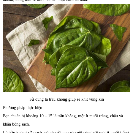
Sử dụng lá trầu không giúp se khít vùng kín
Phương pháp thực hiện:
Bạn chuẩn bị khoảng 10 – 15 lá trầu không, một ít muối trắng, chậu và
khăn bông sạch.
Lá trầu không rửa sạch, vò nhẹ rồi cho vào nồi cùng với một ít muối trắng