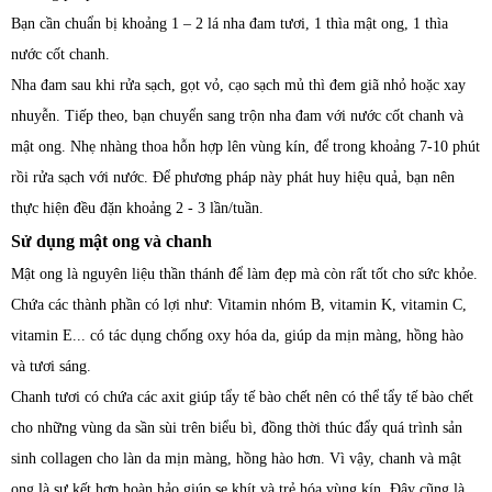
Bạn cần chuẩn bị khoảng 1 – 2 lá nha đam tươi, 1 thìa mật ong, 1 thìa
nước cốt chanh.
Nha đam sau khi rửa sạch, gọt vỏ, cạo sạch mủ thì đem giã nhỏ hoặc xay
nhuyễn. Tiếp theo, bạn chuyển sang trộn nha đam với nước cốt chanh và
mật ong. Nhẹ nhàng thoa hỗn hợp lên vùng kín, để trong khoảng 7-10 phút
rồi rửa sạch với nước. Để phương pháp này phát huy hiệu quả, bạn nên
thực hiện đều đặn khoảng 2 - 3 lần/tuần.
Sử dụng mật ong và chanh
Mật ong là nguyên liệu thần thánh để làm đẹp mà còn rất tốt cho sức khỏe.
Chứa các thành phần có lợi như: Vitamin nhóm B, vitamin K, vitamin C,
vitamin E... có tác dụng chống oxy hóa da, giúp da mịn màng, hồng hào
và tươi sáng.
Chanh tươi có chứa các axit giúp tẩy tế bào chết nên có thể tẩy tế bào chết
cho những vùng da sần sùi trên biểu bì, đồng thời thúc đẩy quá trình sản
sinh collagen cho làn da mịn màng, hồng hào hơn. Vì vậy, chanh và mật
ong là sự kết hợp hoàn hảo giúp se khít và trẻ hóa vùng kín. Đây cũng là