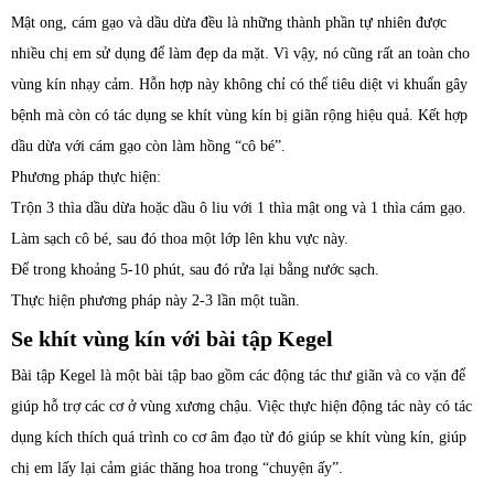
Mật ong, cám gạo và dầu dừa đều là những thành phần tự nhiên được
nhiều chị em sử dụng để làm đẹp da mặt. Vì vậy, nó cũng rất an toàn cho
vùng kín nhạy cảm. Hỗn hợp này không chỉ có thể tiêu diệt vi khuẩn gây
bệnh mà còn có tác dụng se khít vùng kín bị giãn rộng hiệu quả. Kết hợp
dầu dừa với cám gạo còn làm hồng “cô bé”.
Phương pháp thực hiện:
Trộn 3 thìa dầu dừa hoặc dầu ô liu với 1 thìa mật ong và 1 thìa cám gạo.
Làm sạch cô bé, sau đó thoa một lớp lên khu vực này.
Để trong khoảng 5-10 phút, sau đó rửa lại bằng nước sạch.
Thực hiện phương pháp này 2-3 lần một tuần.
Se khít vùng kín với bài tập Kegel
Bài tập Kegel là một bài tập bao gồm các động tác thư giãn và co vặn để
giúp hỗ trợ các cơ ở vùng xương chậu. Việc thực hiện động tác này có tác
dụng kích thích quá trình co cơ âm đạo từ đó giúp se khít vùng kín, giúp
chị em lấy lại cảm giác thăng hoa trong “chuyện ấy”.