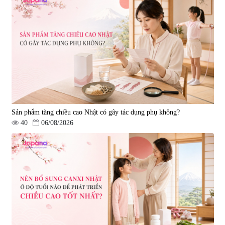
Viên uống bổ gan Ribeto Shoji
Viên uống hỗ trợ cải thiện thoát
Hepaclean 60 viên
vị đĩa đệm Kyoto Has 30 viên
|
543.205
|
14.560
690.000 đ
1.600.000 đ
Sản phẩm tăng chiều cao Nhật có gây tác dụng phụ không?
40
06/08/2026
Viên uống hỗ trợ giấc ngủ Fujina
Viên uống phòng ngừa & hỗ trợ
Sleepy Nhật Bản 80 viên
điều trị đột quỵ Biken Kinase
Gold 60 viên
|
13.760
|
0
580.000 đ
1.570.000 đ