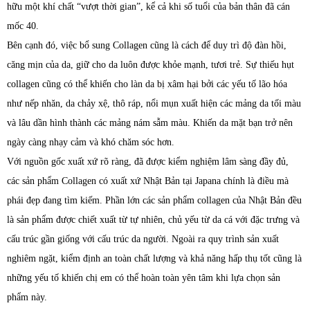
hữu một khí chất “vượt thời gian”, kể cả khi số tuổi của bản thân đã cán
mốc 40.
Bên cạnh đó, việc bổ sung Collagen cũng là cách để duy trì độ đàn hồi,
căng mịn của da, giữ cho da luôn được khỏe mạnh, tươi trẻ. Sự thiếu hụt
collagen cũng có thể khiến cho làn da bị xâm hại bởi các yếu tố lão hóa
như nếp nhăn, da chảy xệ, thô ráp, nổi mụn xuất hiện các mảng da tối màu
và lâu dần hình thành các mảng nám sẫm màu. Khiến da mặt bạn trở nên
ngày càng nhạy cảm và khó chăm sóc hơn.
Với nguồn gốc xuất xứ rõ ràng, đã được kiểm nghiệm lâm sàng đầy đủ,
các sản phẩm Collagen có xuất xứ Nhật Bản tại Japana chính là điều mà
phái đẹp đang tìm kiếm. Phần lớn các sản phẩm collagen của Nhật Bản đều
là sản phẩm được chiết xuất từ tự nhiên, chủ yếu từ da cá với đặc trưng và
cấu trúc gần giống với cấu trúc da người. Ngoài ra quy trình sản xuất
nghiêm ngặt, kiểm định an toàn chất lượng và khả năng hấp thụ tốt cũng là
những yếu tố khiến chị em có thể hoàn toàn yên tâm khi lựa chọn sản
phẩm này.