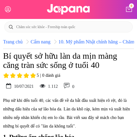
0
Trang chủ
Cẩm nang
10. Mỹ phẩm Nhật chính hãng – Chăm só
Bí quyết sở hữu làn da mịn màng
căng tràn sức sống ở tuổi 40
5 | 0 đánh giá
10/07/2021
1.112
0
Phụ nữ khi đến tuổi 40, các vấn đề về da bắt đầu xuất hiện rõ rệt, đó là
những dấu hiệu của sự lão hóa da. Làn da khô ráp, kém mịn và xuất hiện
nhiều nếp nhăn khiến chị em lo rầu. Bài viết sau đây sẽ mách cho bạn
những bí quyết để có "làn da không tuổi".
1. Dưỡng ẩm chống lão hóa