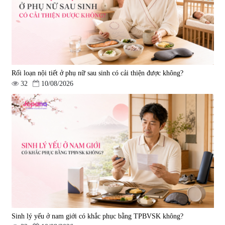
|
57.920
|
52.346
1.450.000 đ
225.000 đ
Rối loạn nội tiết ở phụ nữ sau sinh có cải thiện được không?
32
10/08/2026
Tẩy tế bào chết Nichiei Bussan
Viên uống hỗ trợ bền thành
Nano NMN+ Peeling Gel
mạch, ngừa tai biến Elastin Plus
Luxury 200g
& Nattokinase Hokoen 80 viên
|
0
|
0
1.490.000 đ
980.000 đ
Sinh lý yếu ở nam giới có khắc phục bằng TPBVSK không?