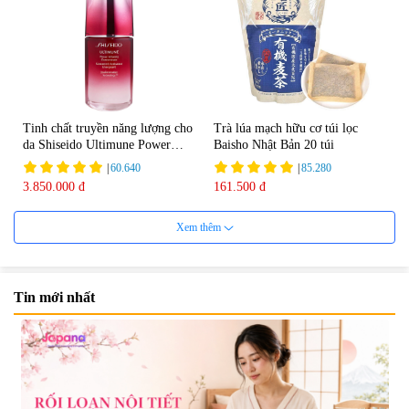
Tinh chất truyền năng lượng cho
Trà lúa mạch hữu cơ túi lọc
da Shiseido Ultimune Power
Baisho Nhật Bản 20 túi
75ml
|
60.640
|
85.280
3.850.000 đ
161.500 đ
Xem thêm
Tin mới nhất
Viên uống bổ não Ribeto Shoji
Viên nang uống cải thiện thị lực,
Ichoha Ekisu Plus - 90 viên
trí nhớ DHA + EPA + Flaxseed
Oil 30 viên/gói - Date 02/2027