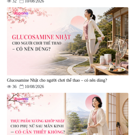
32
10/08/2026
Viên uống bổ gan Ribeto Shoji
Viên uống hỗ trợ cải thiện thoát
Hepaclean 60 viên
vị đĩa đệm Kyoto Has 30 viên
|
543.205
|
14.560
690.000 đ
1.600.000 đ
Glucosamine Nhật cho người chơi thể thao – có nên dùng?
36
10/08/2026
Viên uống hỗ trợ giấc ngủ Fujina
Viên uống phòng ngừa & hỗ trợ
Sleepy Nhật Bản 80 viên
điều trị đột quỵ Biken Kinase
Gold 60 viên
|
13.760
|
0
580.000 đ
1.570.000 đ