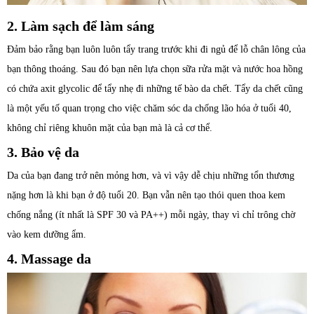
2. Làm sạch để làm sáng
Đảm bảo rằng bạn luôn luôn tẩy trang trước khi đi ngủ để lỗ chân lông của
bạn thông thoáng. Sau đó bạn nên lựa chọn sữa rửa mặt và nước hoa hồng
có chứa axit glycolic để tẩy nhẹ đi những tế bào da chết. Tẩy da chết cũng
là một yếu tố quan trọng cho việc chăm sóc da chống lão hóa ở tuổi 40,
không chỉ riêng khuôn mặt của bạn mà là cả cơ thể.
3. Bảo vệ da
Da của bạn đang trở nên mỏng hơn, và vì vậy dễ chịu những tổn thương
nặng hơn là khi bạn ở độ tuổi 20. Bạn vẫn nên tạo thói quen thoa kem
chống nắng (ít nhất là SPF 30 và PA++) mỗi ngày, thay vì chỉ trông chờ
vào kem dưỡng ẩm.
4. Massage da