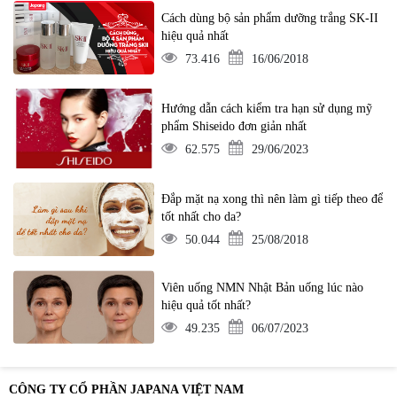
Cách dùng bộ sản phẩm dưỡng trắng SK-II
hiệu quả nhất
73.416
16/06/2018
Hướng dẫn cách kiểm tra hạn sử dụng mỹ
phẩm Shiseido đơn giản nhất
62.575
29/06/2023
Đắp mặt nạ xong thì nên làm gì tiếp theo để
tốt nhất cho da?
50.044
25/08/2018
Viên uống NMN Nhật Bản uống lúc nào
hiệu quả tốt nhất?
49.235
06/07/2023
CÔNG TY CỔ PHẦN JAPANA VIỆT NAM