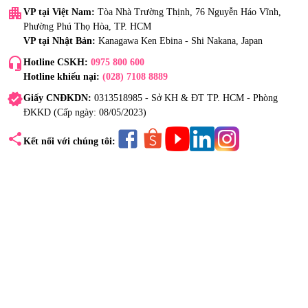
apartment
VP tại Việt Nam:
Tòa Nhà Trường Thịnh, 76 Nguyễn Háo Vĩnh,
Phường Phú Thọ Hòa, TP. HCM
VP tại Nhật Bản:
Kanagawa Ken Ebina - Shi Nakana, Japan
headset_mic
Hotline CSKH:
0975 800 600
Hotline khiếu nại:
(028) 7108 8889
verified
Giấy CNĐKDN:
0313518985 - Sở KH & ĐT TP. HCM - Phòng
ĐKKD (Cấp ngày: 08/05/2023)
share
Kết nối với chúng tôi: