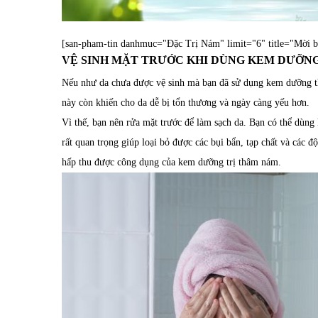
[san-pham-tin danhmuc="Đặc Trị Nám" limit="6" title="Mời 
VỆ SINH MẶT TRƯỚC KHI DÙNG KEM DƯỠN
Nếu như da chưa được vệ sinh mà bạn đã sử dụng kem dưỡng 
này còn khiến cho da dễ bị tổn thương và ngày càng yếu hơn.
Vì thế, bạn nên rửa mặt trước để làm sạch da. Bạn có thể dùng
rất quan trọng giúp loại bỏ được các bụi bẩn, tạp chất và các đ
hấp thu được công dụng của kem dưỡng trị thâm nám.