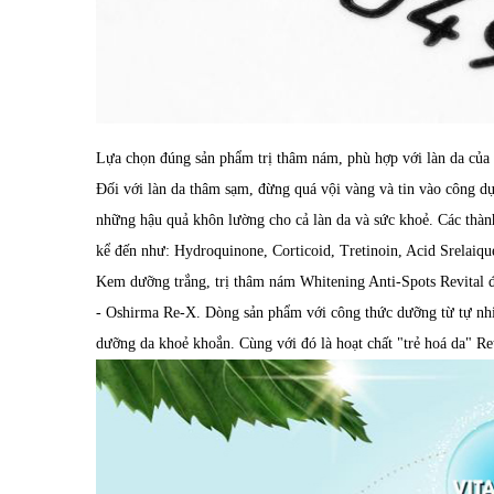
Lựa chọn đúng sản phẩm trị thâm nám, phù hợp với làn da của 
Đối với làn da thâm sạm, đừng quá vội vàng và tin vào công dụ
những hậu quả khôn lường cho cả làn da và sức khoẻ. Các thàn
kể đến như: Hydroquinone, Corticoid, Tretinoin, Acid Srelaiqu
Kem dưỡng trắng, trị thâm nám Whitening Anti-Spots Revital đ
- Oshirma Re-X. Dòng sản phẩm với công thức dưỡng từ tự nhi
dưỡng da khoẻ khoắn. Cùng với đó là hoạt chất "trẻ hoá da" Ret