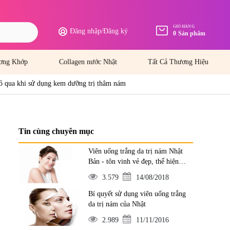
GIỎ HÀNG
Đăng nhập
/
Đăng ký
0
Sản phẩm
ơng Khớp
Collagen nước Nhật
Tất Cả Thương Hiệu
bỏ qua khi sử dụng kem dưỡng trị thâm nám
Tin cùng chuyên mục
Viên uống trắng da trị nám Nhật
Bản - tôn vinh vẻ đẹp, thể hiện
đẳng cấp
3.579
14/08/2018
Bí quyết sử dụng viên uống trắng
da trị nám của Nhật
2.989
11/11/2016