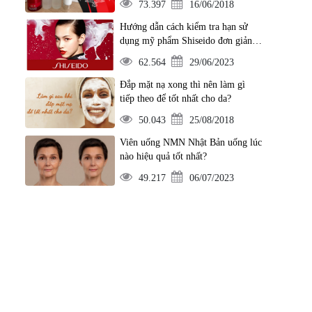
73.397
16/06/2018
Hướng dẫn cách kiểm tra hạn sử
dụng mỹ phẩm Shiseido đơn giản
nhất
62.564
29/06/2023
Đắp mặt nạ xong thì nên làm gì
tiếp theo để tốt nhất cho da?
50.043
25/08/2018
Viên uống NMN Nhật Bản uống lúc
nào hiệu quả tốt nhất?
49.217
06/07/2023