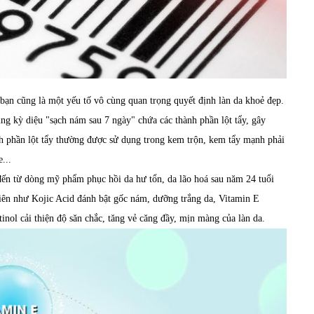
bạn cũng là một yếu tố vô cùng quan trọng quyết định làn da khoẻ đẹp.
ng kỳ diệu "sạch nám sau 7 ngày" chứa các thành phần lột tẩy, gây
h phần lột tẩy thường được sử dụng trong kem trộn, kem tẩy mạnh phải
e...
ến từ dòng mỹ phẩm phục hồi da hư tổn, da lão hoá sau năm 24 tuổi
ên như Kojic Acid đánh bật gốc nám, dưỡng trắng da, Vitamin E
inol cải thiện độ săn chắc, tăng vẻ căng đầy, mịn màng của làn da.