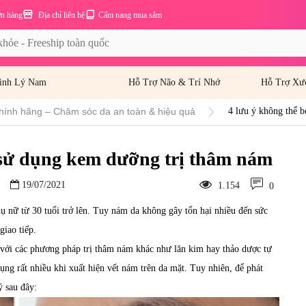
ơn hàng
Địa chỉ liên hệ
Cẩm nang mua sắm
inh Lý Nam
Hỗ Trợ Não & Trí Nhớ
Hỗ Trợ Xư
hính hãng – Chăm sóc da an toàn & hiệu quả
4 lưu ý không thể 
 sử dụng kem dưỡng trị thâm nám
19/07/2021
1.154
0
 nữ từ 30 tuổi trở lên. Tuy nám da không gây tổn hại nhiều đến sức
giao tiếp.
 với các phương pháp trị thâm nám khác như lăn kim hay thảo dược tự
ụng rất nhiều khi xuất hiện vết nám trên da mặt. Tuy nhiên, để phát
ý sau đây: