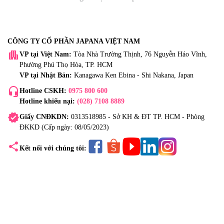
CÔNG TY CỔ PHẦN JAPANA VIỆT NAM
apartment
VP tại Việt Nam:
Tòa Nhà Trường Thịnh, 76 Nguyễn Háo Vĩnh,
Phường Phú Thọ Hòa, TP. HCM
VP tại Nhật Bản:
Kanagawa Ken Ebina - Shi Nakana, Japan
headset_mic
Hotline CSKH:
0975 800 600
Hotline khiếu nại:
(028) 7108 8889
verified
Giấy CNĐKDN:
0313518985 - Sở KH & ĐT TP. HCM - Phòng
ĐKKD (Cấp ngày: 08/05/2023)
share
Kết nối với chúng tôi: