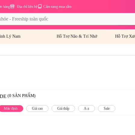
ơn hàng
Địa chỉ liên hệ
Cẩm nang mua sắm
inh Lý Nam
Hỗ Trợ Não & Trí Nhớ
Hỗ Trợ Xư
(0 SẢN PHẨM)
ODE
Mặc định
Giá cao
Giá thấp
A-z
Sale