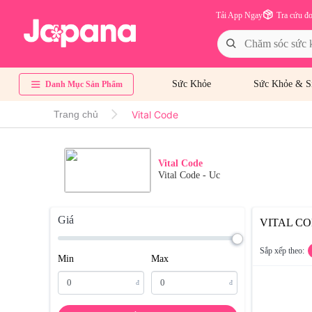
Tải App Ngay
Tra cứu đ
Sức Khỏe
Sức Khỏe & S
Danh Mục Sản Phẩm
Vital Code
Trang chủ
Vital Code
Vital Code - Uc
Giá
VITAL C
Sắp xếp theo:
Min
Max
đ
đ