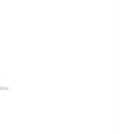
y
 khác.