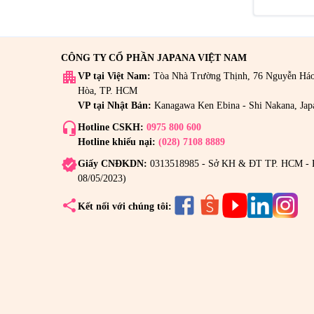
CÔNG TY CỔ PHẦN JAPANA VIỆT NAM
apartment
VP tại Việt Nam:
Tòa Nhà Trường Thịnh, 76 Nguyễn Há
Hòa, TP. HCM
VP tại Nhật Bản:
Kanagawa Ken Ebina - Shi Nakana, Jap
headset_mic
Hotline CSKH:
0975 800 600
Hotline khiếu nại:
(028) 7108 8889
verified
Giấy CNĐKDN:
0313518985 - Sở KH & ĐT TP. HCM - 
08/05/2023)
share
Kết nối với chúng tôi: