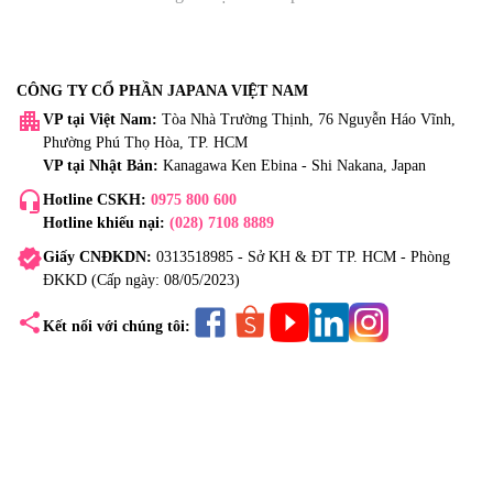
CÔNG TY CỔ PHẦN JAPANA VIỆT NAM
apartment
VP tại Việt Nam:
Tòa Nhà Trường Thịnh, 76 Nguyễn Háo Vĩnh,
Phường Phú Thọ Hòa, TP. HCM
VP tại Nhật Bản:
Kanagawa Ken Ebina - Shi Nakana, Japan
headset_mic
Hotline CSKH:
0975 800 600
Hotline khiếu nại:
(028) 7108 8889
verified
Giấy CNĐKDN:
0313518985 - Sở KH & ĐT TP. HCM - Phòng
ĐKKD (Cấp ngày: 08/05/2023)
share
Kết nối với chúng tôi: