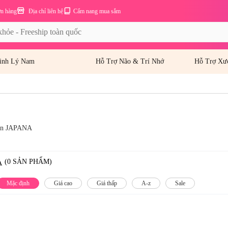
ơn hàng
Địa chỉ liên hệ
Cẩm nang mua sắm
inh Lý Nam
Hỗ Trợ Não & Trí Nhớ
Hỗ Trợ Xư
Bản JAPANA
(0 SẢN PHẨM)
A
Mặc định
Giá cao
Giá thấp
A-z
Sale