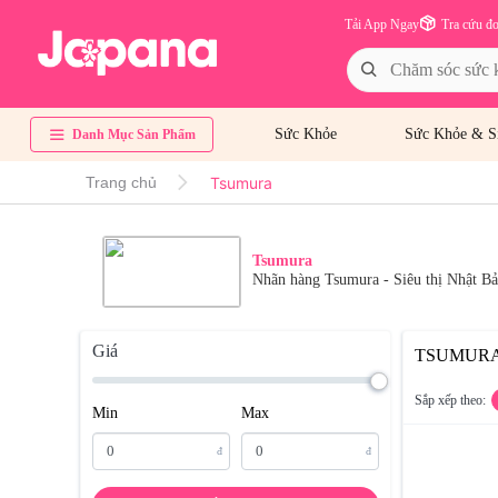
Tải App Ngay
Tra cứu đ
Sức Khỏe
Sức Khỏe & S
Danh Mục Sản Phẩm
Tsumura
Trang chủ
Tsumura
Nhãn hàng Tsumura - Siêu thị Nhật 
Giá
TSUMUR
Sắp xếp theo:
Min
Max
đ
đ