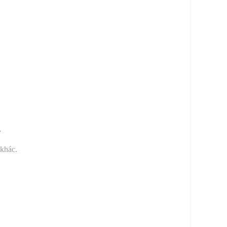
y
 khác.