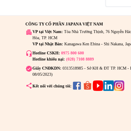
CÔNG TY CỔ PHẦN JAPANA VIỆT NAM
apartment
VP tại Việt Nam:
Tòa Nhà Trường Thịnh, 76 Nguyễn Há
Hòa, TP. HCM
VP tại Nhật Bản:
Kanagawa Ken Ebina - Shi Nakana, Jap
headset_mic
Hotline CSKH:
0975 800 600
Hotline khiếu nại:
(028) 7108 8889
verified
Giấy CNĐKDN:
0313518985 - Sở KH & ĐT TP. HCM - 
08/05/2023)
share
Kết nối với chúng tôi: