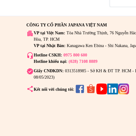
CÔNG TY CỔ PHẦN JAPANA VIỆT NAM
apartment
VP tại Việt Nam:
Tòa Nhà Trường Thịnh, 76 Nguyễn Há
Hòa, TP. HCM
VP tại Nhật Bản:
Kanagawa Ken Ebina - Shi Nakana, Jap
headset_mic
Hotline CSKH:
0975 800 600
Hotline khiếu nại:
(028) 7108 8889
verified
Giấy CNĐKDN:
0313518985 - Sở KH & ĐT TP. HCM - 
08/05/2023)
share
Kết nối với chúng tôi: