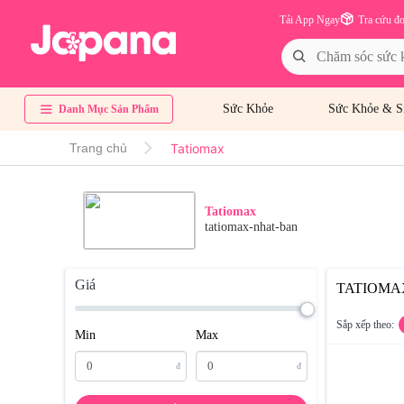
Tải App Ngay
Tra cứu đ
Sức Khỏe
Sức Khỏe & S
Danh Mục Sản Phẩm
Tatiomax
Trang chủ
Tatiomax
tatiomax-nhat-ban
Giá
TATIOMA
Sắp xếp theo:
Min
Max
đ
đ