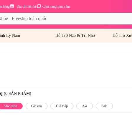
ơn hàng
Địa chỉ liên hệ
Cẩm nang mua sắm
inh Lý Nam
Hỗ Trợ Não & Trí Nhớ
Hỗ Trợ Xư
(0 SẢN PHẨM)
X
Mặc định
Giá cao
Giá thấp
A-z
Sale