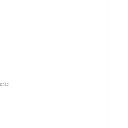
y
 khác.