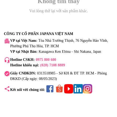
Không tìm thấy
Vui lòng thử lại với sản phẩm khác.
CÔNG TY CỔ PHẦN JAPANA VIỆT NAM
apartment
VP tại Việt Nam:
Tòa Nhà Trường Thịnh, 76 Nguyễn Háo Vĩnh,
Phường Phú Thọ Hòa, TP. HCM
VP tại Nhật Bản:
Kanagawa Ken Ebina - Shi Nakana, Japan
headset_mic
Hotline CSKH:
0975 800 600
Hotline khiếu nại:
(028) 7108 8889
verified
Giấy CNĐKDN:
0313518985 - Sở KH & ĐT TP. HCM - Phòng
ĐKKD (Cấp ngày: 08/05/2023)
share
Kết nối với chúng tôi: