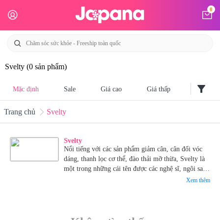
0
Svelty
(0 sản phẩm)
filter_alt
Mặc định
Sale
Giá cao
Giá thấp
Trang chủ
Svelty
Svelty
Nổi tiếng với các sản phẩm giảm cân, cân đối vóc
dáng, thanh lọc cơ thể, đào thải mỡ thừa, Svelty là
một trong những cái tên được các nghệ sĩ, ngôi sao
yêu thích nhất xứ sở hoa anh đào.
Xem thêm