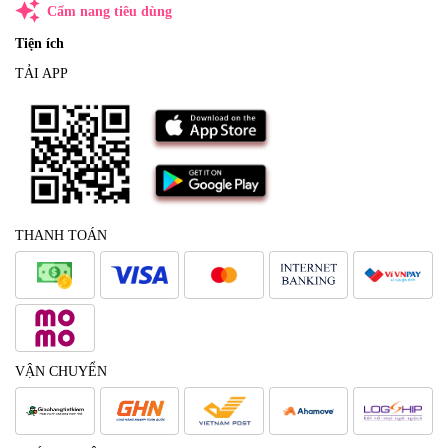
auto_awesome
Cẩm nang tiêu dùng
Tiện ích
TẢI APP
THANH TOÁN
VẬN CHUYỂN