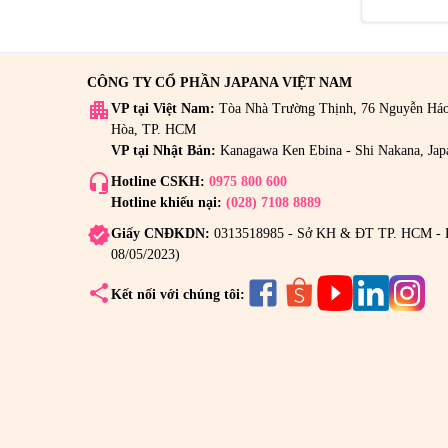
CÔNG TY CỔ PHẦN JAPANA VIỆT NAM
apartment
VP tại Việt Nam:
Tòa Nhà Trường Thịnh, 76 Nguyễn Há
Hòa, TP. HCM
VP tại Nhật Bản:
Kanagawa Ken Ebina - Shi Nakana, Jap
headset_mic
Hotline CSKH:
0975 800 600
Hotline khiếu nại:
(028) 7108 8889
verified
Giấy CNĐKDN:
0313518985 - Sở KH & ĐT TP. HCM - 
08/05/2023)
share
Kết nối với chúng tôi: