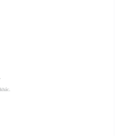
y
 khác.