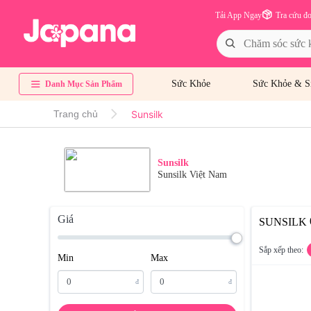
Tải App Ngay
Tra cứu đ
Sức Khỏe
Sức Khỏe & S
Danh Mục Sản Phẩm
Sunsilk
Trang chủ
Sunsilk
Sunsilk Việt Nam
Giá
SUNSILK
Sắp xếp theo:
Min
Max
đ
đ