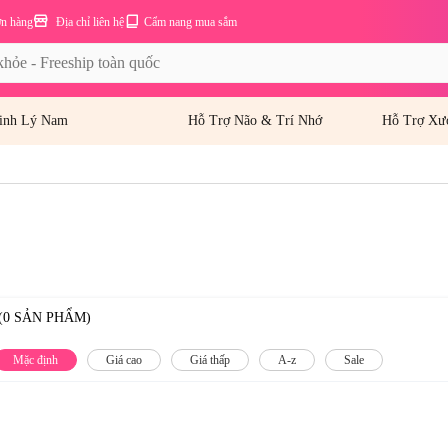
ơn hàng
Địa chỉ liên hệ
Cẩm nang mua sắm
inh Lý Nam
Hỗ Trợ Não & Trí Nhớ
Hỗ Trợ Xư
(0 SẢN PHẨM)
Mặc định
Giá cao
Giá thấp
A-z
Sale