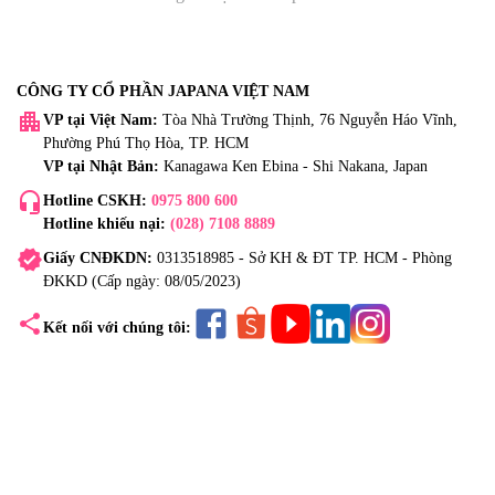
CÔNG TY CỔ PHẦN JAPANA VIỆT NAM
apartment
VP tại Việt Nam:
Tòa Nhà Trường Thịnh, 76 Nguyễn Háo Vĩnh,
Phường Phú Thọ Hòa, TP. HCM
VP tại Nhật Bản:
Kanagawa Ken Ebina - Shi Nakana, Japan
headset_mic
Hotline CSKH:
0975 800 600
Hotline khiếu nại:
(028) 7108 8889
verified
Giấy CNĐKDN:
0313518985 - Sở KH & ĐT TP. HCM - Phòng
ĐKKD (Cấp ngày: 08/05/2023)
share
Kết nối với chúng tôi: