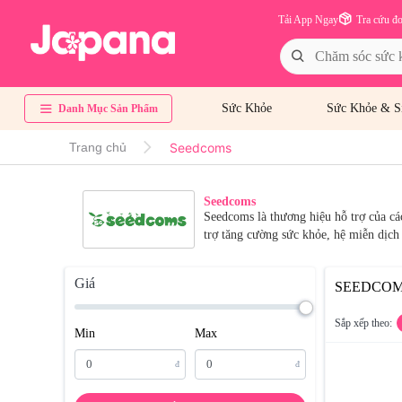
Tải App Ngay
Tra cứu đ
Sức Khỏe
Sức Khỏe & S
Danh Mục Sản Phẩm
Seedcoms
Trang chủ
Seedcoms
Seedcoms là thương hiệu hỗ trợ của c
trợ tăng cường sức khỏe, hệ miễn dịch
Giá
SEEDCO
Sắp xếp theo:
Min
Max
đ
đ