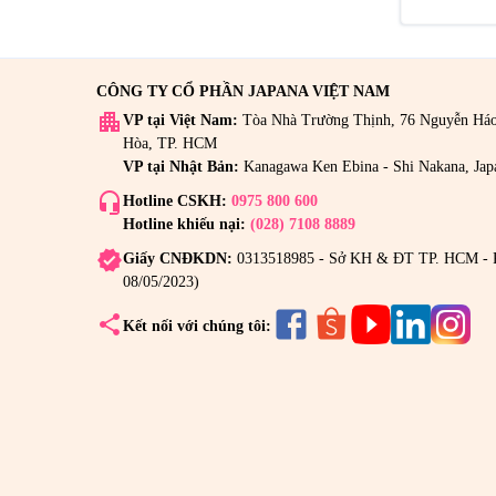
CÔNG TY CỔ PHẦN JAPANA VIỆT NAM
apartment
VP tại Việt Nam:
Tòa Nhà Trường Thịnh, 76 Nguyễn Há
Hòa, TP. HCM
VP tại Nhật Bản:
Kanagawa Ken Ebina - Shi Nakana, Jap
headset_mic
Hotline CSKH:
0975 800 600
Hotline khiếu nại:
(028) 7108 8889
verified
Giấy CNĐKDN:
0313518985 - Sở KH & ĐT TP. HCM - 
08/05/2023)
share
Kết nối với chúng tôi: