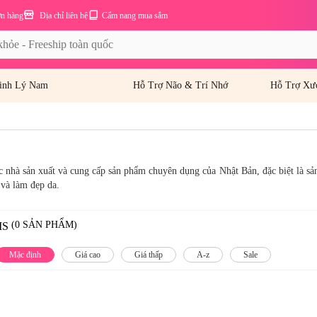
ơn hàng
Địa chỉ liên hệ
Cẩm nang mua sắm
inh Lý Nam
Hỗ Trợ Não & Trí Nhớ
Hỗ Trợ Xư
ác nhà sản xuất và cung cấp sản phẩm chuyên dụng của Nhật Bản, đặc biệt là 
 và làm đẹp da.
(0 SẢN PHẨM)
MS
Mặc định
Giá cao
Giá thấp
A-z
Sale