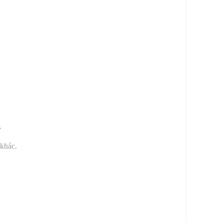
y
 khác.