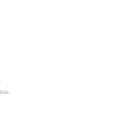
y
 khác.