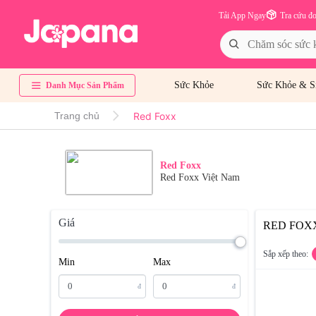
Tải App Ngay
Tra cứu đ
Sức Khỏe
Sức Khỏe & S
Danh Mục Sản Phẩm
Red Foxx
Trang chủ
Red Foxx
Red Foxx Việt Nam
Giá
RED FOX
Sắp xếp theo:
Min
Max
đ
đ