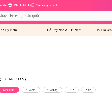
ơn hàng
Địa chỉ liên hệ
Cẩm nang mua sắm
inh Lý Nam
Hỗ Trợ Não & Trí Nhớ
Hỗ Trợ Xư
(0 SẢN PHẨM)
X
Mặc định
Giá cao
Giá thấp
A-z
Sale