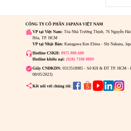
CÔNG TY CỔ PHẦN JAPANA VIỆT NAM
apartment
VP tại Việt Nam:
Tòa Nhà Trường Thịnh, 76 Nguyễn Há
Hòa, TP. HCM
VP tại Nhật Bản:
Kanagawa Ken Ebina - Shi Nakana, Jap
headset_mic
Hotline CSKH:
0975 800 600
Hotline khiếu nại:
(028) 7108 8889
verified
Giấy CNĐKDN:
0313518985 - Sở KH & ĐT TP. HCM - 
08/05/2023)
share
Kết nối với chúng tôi: